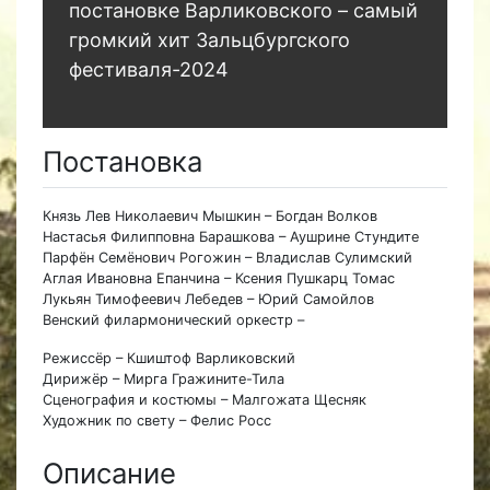
постановке Варликовского – самый
громкий хит Зальцбургского
фестиваля-2024
Постановка
Князь Лев Николаевич Мышкин – Богдан Волков
Настасья Филипповна Барашкова – Аушрине Стундите
Парфён Семёнович Рогожин – Владислав Сулимский
Аглая Ивановна Епанчина – Ксения Пушкарц Томас
Лукьян Тимофеевич Лебедев – Юрий Самойлов
Венский филармонический оркестр –
Режиссёр – Кшиштоф Варликовский
Дирижёр – Мирга Гражините-Тила
Сценография и костюмы – Малгожата Щесняк
Художник по свету – Фелис Росс
Описание