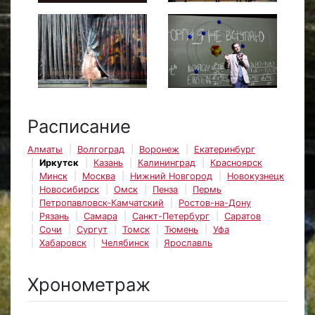
Расписание
Алматы
Волгоград
Воронеж
Екатеринбург
Иркутск
Казань
Калининград
Красноярск
Минск
Москва
Нижний Новгород
Новокузнецк
Новосибирск
Омск
Пенза
Пермь
Петропавловск-Камчатский
Ростов-на-Дону
Рязань
Самара
Санкт-Петербург
Саратов
Сочи
Сургут
Томск
Тюмень
Уфа
Хабаровск
Челябинск
Ярославль
Хронометраж