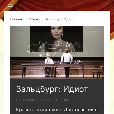
Главная
Опера
Зальцбург: Идиот
Зальцбург: Идиот
SALZBURG FESTIVAL: THE IDIOT
Красота спасёт мир. Достоевский в