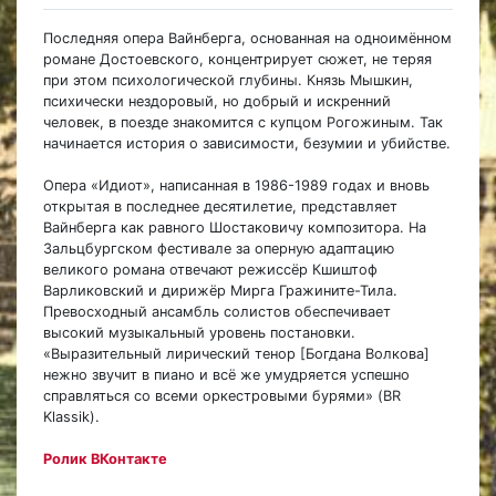
Последняя опера Вайнберга, основанная на одноимённом
романе Достоевского, концентрирует сюжет, не теряя
при этом психологической глубины. Князь Мышкин,
психически нездоровый, но добрый и искренний
человек, в поезде знакомится с купцом Рогожиным. Так
начинается история о зависимости, безумии и убийстве.
Опера «Идиот», написанная в 1986-1989 годах и вновь
открытая в последнее десятилетие, представляет
Вайнберга как равного Шостаковичу композитора. На
Зальцбургском фестивале за оперную адаптацию
великого романа отвечают режиссёр Кшиштоф
Варликовский и дирижёр Мирга Гражините-Тила.
Превосходный ансамбль солистов обеспечивает
высокий музыкальный уровень постановки.
«Выразительный лирический тенор [Богдана Волкова]
нежно звучит в пиано и всё же умудряется успешно
справляться со всеми оркестровыми бурями» (BR
Klassik).
Ролик ВКонтакте