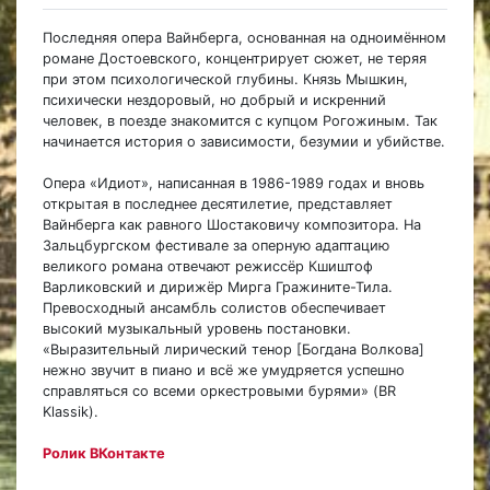
Последняя опера Вайнберга, основанная на одноимённом
романе Достоевского, концентрирует сюжет, не теряя
при этом психологической глубины. Князь Мышкин,
психически нездоровый, но добрый и искренний
человек, в поезде знакомится с купцом Рогожиным. Так
начинается история о зависимости, безумии и убийстве.
Опера «Идиот», написанная в 1986-1989 годах и вновь
открытая в последнее десятилетие, представляет
Вайнберга как равного Шостаковичу композитора. На
Зальцбургском фестивале за оперную адаптацию
великого романа отвечают режиссёр Кшиштоф
Варликовский и дирижёр Мирга Гражините-Тила.
Превосходный ансамбль солистов обеспечивает
высокий музыкальный уровень постановки.
«Выразительный лирический тенор [Богдана Волкова]
нежно звучит в пиано и всё же умудряется успешно
справляться со всеми оркестровыми бурями» (BR
Klassik).
Ролик ВКонтакте