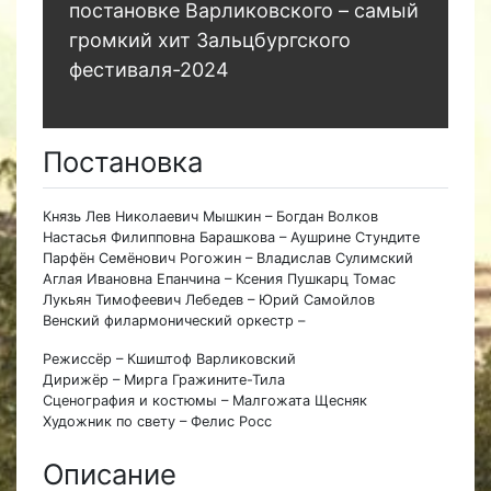
постановке Варликовского – самый
громкий хит Зальцбургского
фестиваля-2024
Постановка
Князь Лев Николаевич Мышкин – Богдан Волков
Настасья Филипповна Барашкова – Аушрине Стундите
Парфён Семёнович Рогожин – Владислав Сулимский
Аглая Ивановна Епанчина – Ксения Пушкарц Томас
Лукьян Тимофеевич Лебедев – Юрий Самойлов
Венский филармонический оркестр –
Режиссёр – Кшиштоф Варликовский
Дирижёр – Мирга Гражините-Тила
Сценография и костюмы – Малгожата Щесняк
Художник по свету – Фелис Росс
Описание