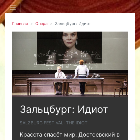
Главная
Опера
Зальцбург: Идиот
Зальцбург: Идиот
SALZBURG FESTIVAL: THE IDIOT
Красота спасёт мир. Достоевский в