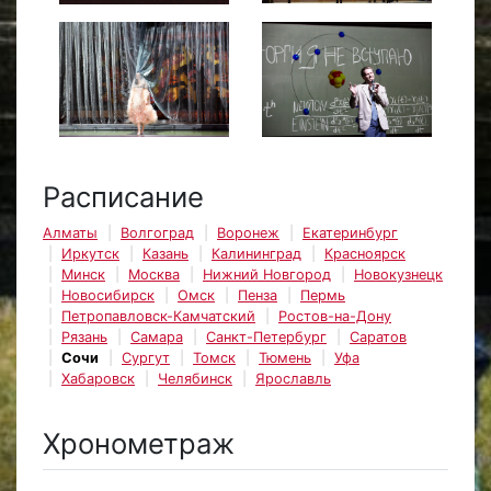
Расписание
Алматы
Волгоград
Воронеж
Екатеринбург
Иркутск
Казань
Калининград
Красноярск
Минск
Москва
Нижний Новгород
Новокузнецк
Новосибирск
Омск
Пенза
Пермь
Петропавловск-Камчатский
Ростов-на-Дону
Рязань
Самара
Санкт-Петербург
Саратов
Сочи
Сургут
Томск
Тюмень
Уфа
Хабаровск
Челябинск
Ярославль
Хронометраж