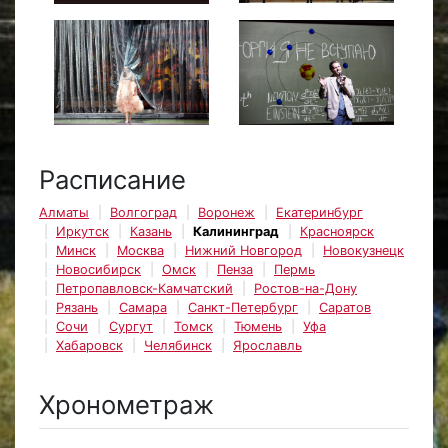
Расписание
Алматы
Волгоград
Воронеж
Екатеринбург
Иркутск
Казань
Калининград
Красноярск
Минск
Москва
Нижний Новгород
Новокузнецк
Новосибирск
Омск
Пенза
Пермь
Петропавловск-Камчатский
Ростов-на-Дону
Рязань
Самара
Санкт-Петербург
Саратов
Сочи
Сургут
Томск
Тюмень
Уфа
Хабаровск
Челябинск
Ярославль
Хронометраж