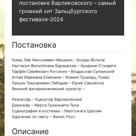
постановке Варликовского – самый
громкий хит Зальцбургского
фестиваля-2024
Постановка
Князь Лев Николаевич Мышкин – Богдан Волков
Настасья Филипповна Барашкова – Аушрине Стундите
Парфён Семёнович Рогожин – Владислав Сулимский
Аглая Ивановна Епанчина – Ксения Пушкарц Томас
Лукьян Тимофеевич Лебедев – Юрий Самойлов
Венский филармонический оркестр –
Режиссёр – Кшиштоф Варликовский
Дирижёр – Мирга Гражините-Тила
Сценография и костюмы – Малгожата Щесняк
Художник по свету – Фелис Росс
Описание