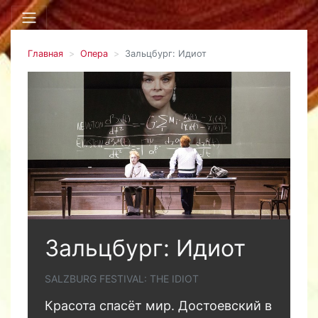
Главная
Опера
Зальцбург: Идиот
Зальцбург: Идиот
SALZBURG FESTIVAL: THE IDIOT
Красота спасёт мир. Достоевский в