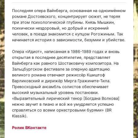
Последняя опера Вайнберга, основанная на одноимённом
романе Достоевского, концентрирует сюжет, не теряя
при этом психологической глубины. Князь Мышкин,
психически нездоровый, но добрый и искренний
человек, в поезде знакомится с купцом Рогожиным. Так
начинается история о зависимости, безумии и убийстве.
Опера «Идиот», написанная в 1986-1989 годах и вновь
открытая в последнее десятилетие, представляет
Вайнберга как равного Шостаковичу композитора. На
Зальцбургском фестивале за оперную адаптацию
великого романа отвечают режиссёр Кшиштоф
Варликовский и дирижёр Мирга Гражините-Тила.
Превосходный ансамбль солистов обеспечивает
высокий музыкальный уровень постановки.
«Выразительный лирический тенор [Богдана Волкова]
нежно звучит в пиано и всё же умудряется успешно
справляться со всеми оркестровыми бурями» (BR
Klassik).
Ролик ВКонтакте