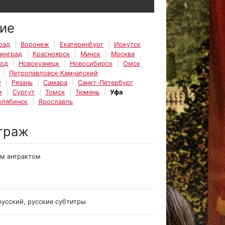
ие
рад
Воронеж
Екатеринбург
Иркутск
инград
Красноярск
Минск
Москва
род
Новокузнецк
Новосибирск
Омск
Петропавловск-Камчатский
у
Рязань
Самара
Санкт-Петербург
и
Сургут
Томск
Тюмень
Уфа
елябинск
Ярославль
траж
им антрактом
русский, русские субтитры