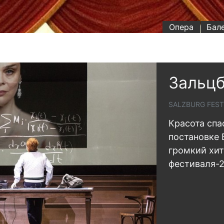
Опера
Бал
Зальцб
SALZBURG FESTI
Красота спа
постановке 
громкий хит
фестиваля-