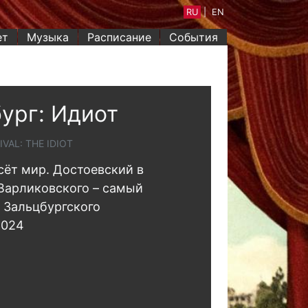
RU
|
EN
ет
Музыка
Расписание
События
ург: Идиот
VAL: THE IDIOT
сёт мир. Достоевский в
Варликовского – самый
 Зальцбургского
2024