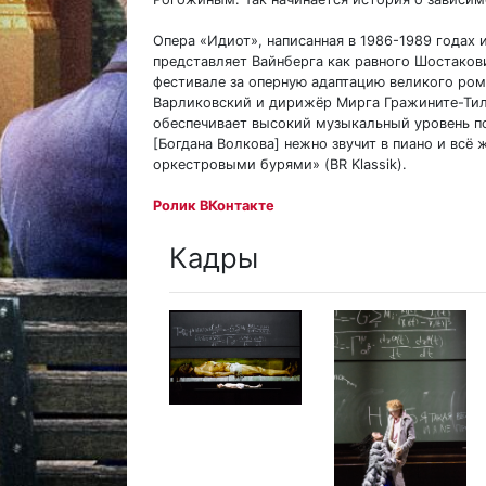
Опера «Идиот», написанная в 1986-1989 годах 
представляет Вайнберга как равного Шостаков
фестивале за оперную адаптацию великого ро
Варликовский и дирижёр Мирга Гражините-Тил
обеспечивает высокий музыкальный уровень п
[Богдана Волкова] нежно звучит в пиано и всё
оркестровыми бурями» (BR Klassik).
Ролик ВКонтакте
Кадры