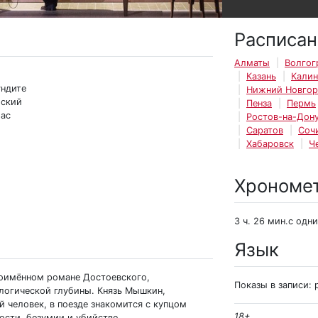
Расписан
Алматы
Волгог
Казань
Калин
ундите
Нижний Новго
мский
Пенза
Пермь
мас
Ростов-на-Дон
Саратов
Соч
Хабаровск
Ч
Хрономе
3 ч. 26 мин.с одн
Язык
ноимённом романе Достоевского,
Показы в записи: 
ологической глубины. Князь Мышкин,
 человек, в поезде знакомится с купцом
18+
ости, безумии и убийстве.