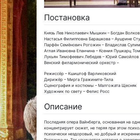
Постановка
Князь Лев Николаевич Мышкин – Богдан Волков
Настасья Филипповна Барашкова – Аушрине Ст
Парфён Семёнович Рогожин – Владислав Сули
Аглая Ивановна Епанчина – Ксения Пушкарц То
Лукьян Тимофеевич Лебедев – Юрий Самойлов
Венский филармонический оркестр –
Режиссёр – Кшиштоф Варликовский
Дирижёр – Мирга Гражините-Тила
Сценография и костюмы – Малгожата Щесняк
Художник по свету – Фелис Росс
Описание
Последняя опера Вайнберга, основанная на од
концентрирует сюжет, не теряя при этом псих
психически нездоровый, но добрый и искренний
Рогожиным. Так начинается история о зависим