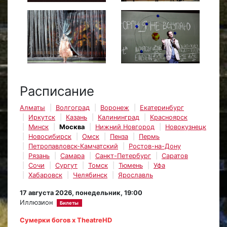
Расписание
Алматы
Волгоград
Воронеж
Екатеринбург
Иркутск
Казань
Калининград
Красноярск
Минск
Москва
Нижний Новгород
Новокузнецк
Новосибирск
Омск
Пенза
Пермь
Петропавловск-Камчатский
Ростов-на-Дону
Рязань
Самара
Санкт-Петербург
Саратов
Сочи
Сургут
Томск
Тюмень
Уфа
Хабаровск
Челябинск
Ярославль
17 августа 2026, понедельник, 19:00
Иллюзион
Билеты
Сумерки богов х TheatreHD