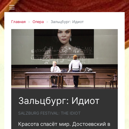
Главная
Опера
Зальцбург: Идиот
Зальцбург: Идиот
SALZBURG FESTIVAL: THE IDIOT
Красота спасёт мир. Достоевский в