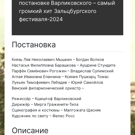
постановке Варликовского – самый
громкий хит Зальцбургского
фестиваля-2024
Постановка
Князь Лев Николаевич Мышкин – Богдан Волков
Настасья Филипповна Барашкова – Аушрине Стундите
Парфён Семёнович Рогожин – Владислав Сулимский
Аглая Ивановна Епанчина – Ксения Пушкарц Томас
Лукьян Тимофеевич Лебедев – Юрий Самойлов
Венский филармонический оркестр –
Режиссёр – Кшиштоф Варликовский
Дирижёр – Мирга Гражините-Тила
Сценография и костюмы – Малгожата Щесняк
Художник по свету – Фелис Росс
Описание