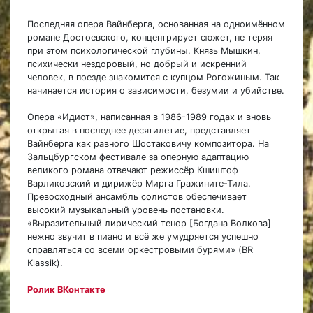
Последняя опера Вайнберга, основанная на одноимённом
романе Достоевского, концентрирует сюжет, не теряя
при этом психологической глубины. Князь Мышкин,
психически нездоровый, но добрый и искренний
человек, в поезде знакомится с купцом Рогожиным. Так
начинается история о зависимости, безумии и убийстве.
Опера «Идиот», написанная в 1986-1989 годах и вновь
открытая в последнее десятилетие, представляет
Вайнберга как равного Шостаковичу композитора. На
Зальцбургском фестивале за оперную адаптацию
великого романа отвечают режиссёр Кшиштоф
Варликовский и дирижёр Мирга Гражините-Тила.
Превосходный ансамбль солистов обеспечивает
высокий музыкальный уровень постановки.
«Выразительный лирический тенор [Богдана Волкова]
нежно звучит в пиано и всё же умудряется успешно
справляться со всеми оркестровыми бурями» (BR
Klassik).
Ролик ВКонтакте