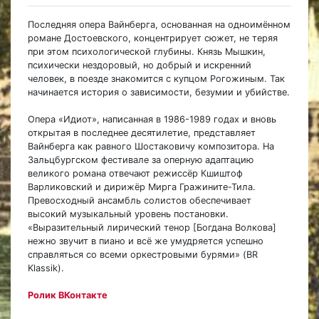
Последняя опера Вайнберга, основанная на одноимённом
романе Достоевского, концентрирует сюжет, не теряя
при этом психологической глубины. Князь Мышкин,
психически нездоровый, но добрый и искренний
человек, в поезде знакомится с купцом Рогожиным. Так
начинается история о зависимости, безумии и убийстве.
Опера «Идиот», написанная в 1986-1989 годах и вновь
открытая в последнее десятилетие, представляет
Вайнберга как равного Шостаковичу композитора. На
Зальцбургском фестивале за оперную адаптацию
великого романа отвечают режиссёр Кшиштоф
Варликовский и дирижёр Мирга Гражините-Тила.
Превосходный ансамбль солистов обеспечивает
высокий музыкальный уровень постановки.
«Выразительный лирический тенор [Богдана Волкова]
нежно звучит в пиано и всё же умудряется успешно
справляться со всеми оркестровыми бурями» (BR
Klassik).
Ролик ВКонтакте