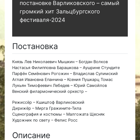
постановке Варликовского – самый
громкий хит Зальцбургского
фестиваля-2024
Постановка
Князь Лев Николаевич Мышкин – Богдан Волков
Настасья Филипповна Барашкова – Аушрине Стундите
Парфён Семёнович Рогожин – Владислав Сулимский
Аглая Ивановна Епанчина – Ксения Пушкарц Томас
Лукьян Тимофеевич Лебедев – Юрий Самойлов
Венский филармонический оркестр –
Режиссёр – Кшиштоф Варликовский
Дирижёр – Мирга Гражините-Тила
Сценография и костюмы – Малгожата Щесняк
Художник по свету – Фелис Росс
Описание