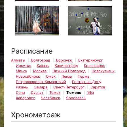
Расписание
Алматы
Волгоград
Воронеж
Екатеринбург
Иркутск
Казань
Калининград
Красноярск
Минск
Москва
Нижний Новгород
Новокузнецк
Новосибирск
Омск
Пенза
Пермь
Петропавловск-Камчатский
Ростов-на-Дону
Рязань
Самара
Санкт-Петербург
Саратов
Сочи
Сургут
Томск
Тюмень
Уфа
Хабаровск
Челябинск
Ярославль
Хронометраж