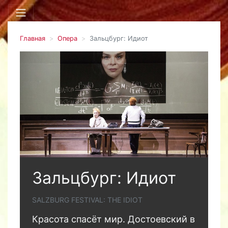
Главная
Опера
Зальцбург: Идиот
Зальцбург: Идиот
SALZBURG FESTIVAL: THE IDIOT
Красота спасёт мир. Достоевский в