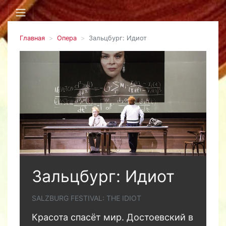
Главная
Опера
Зальцбург: Идиот
Зальцбург: Идиот
SALZBURG FESTIVAL: THE IDIOT
Красота спасёт мир. Достоевский в