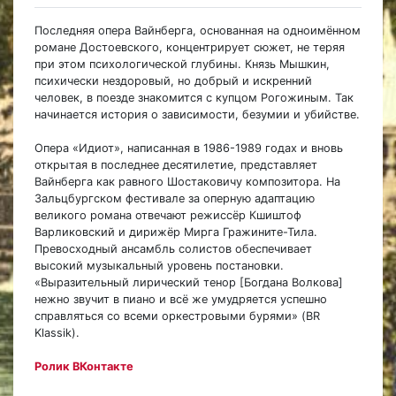
Последняя опера Вайнберга, основанная на одноимённом
романе Достоевского, концентрирует сюжет, не теряя
при этом психологической глубины. Князь Мышкин,
психически нездоровый, но добрый и искренний
человек, в поезде знакомится с купцом Рогожиным. Так
начинается история о зависимости, безумии и убийстве.
Опера «Идиот», написанная в 1986-1989 годах и вновь
открытая в последнее десятилетие, представляет
Вайнберга как равного Шостаковичу композитора. На
Зальцбургском фестивале за оперную адаптацию
великого романа отвечают режиссёр Кшиштоф
Варликовский и дирижёр Мирга Гражините-Тила.
Превосходный ансамбль солистов обеспечивает
высокий музыкальный уровень постановки.
«Выразительный лирический тенор [Богдана Волкова]
нежно звучит в пиано и всё же умудряется успешно
справляться со всеми оркестровыми бурями» (BR
Klassik).
Ролик ВКонтакте