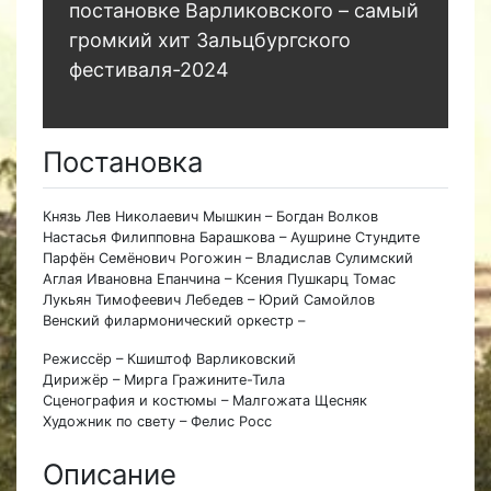
постановке Варликовского – самый
громкий хит Зальцбургского
фестиваля-2024
Постановка
Князь Лев Николаевич Мышкин – Богдан Волков
Настасья Филипповна Барашкова – Аушрине Стундите
Парфён Семёнович Рогожин – Владислав Сулимский
Аглая Ивановна Епанчина – Ксения Пушкарц Томас
Лукьян Тимофеевич Лебедев – Юрий Самойлов
Венский филармонический оркестр –
Режиссёр – Кшиштоф Варликовский
Дирижёр – Мирга Гражините-Тила
Сценография и костюмы – Малгожата Щесняк
Художник по свету – Фелис Росс
Описание