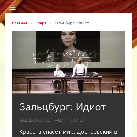
Главная
Опера
Зальцбург: Идиот
Зальцбург: Идиот
SALZBURG FESTIVAL: THE IDIOT
Красота спасёт мир. Достоевский в