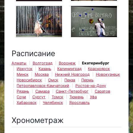
Расписание
Алматы
Волгоград
Воронеж
Екатеринбург
Иркутск
Казань
Калининград
Красноярск
Минск
Москва
Нижний Новгород
Новокузнецк
Новосибирск
Омск
Пенза
Пермь
Петропавловск-Камчатский
Ростов-на-Дону
Рязань
Самара
Санкт-Петербург
Саратов
Сочи
Сургут
Томск
Тюмень
Уфа
Хабаровск
Челябинск
Ярославль
Хронометраж