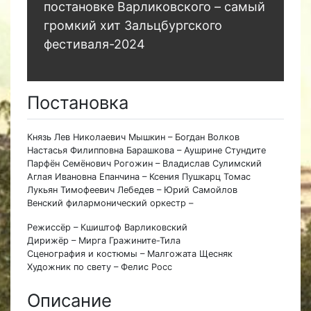
постановке Варликовского – самый
громкий хит Зальцбургского
фестиваля-2024
Постановка
Князь Лев Николаевич Мышкин – Богдан Волков
Настасья Филипповна Барашкова – Аушрине Стундите
Парфён Семёнович Рогожин – Владислав Сулимский
Аглая Ивановна Епанчина – Ксения Пушкарц Томас
Лукьян Тимофеевич Лебедев – Юрий Самойлов
Венский филармонический оркестр –
Режиссёр – Кшиштоф Варликовский
Дирижёр – Мирга Гражините-Тила
Сценография и костюмы – Малгожата Щесняк
Художник по свету – Фелис Росс
Описание