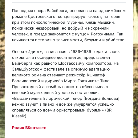
Последняя опера Вайнберга, основанная на одноимённом
романе Достоевского, концентрирует сюжет, не теряя
при этом психологической глубины. Князь Мышкин,
психически нездоровый, но добрый и искренний
человек, в поезде знакомится с купцом Рогожиным. Так
начинается история о зависимости, безумии и убийстве.
Опера «Идиот», написанная в 1986-1989 годах и вновь
открытая в последнее десятилетие, представляет
Вайнберга как равного Шостаковичу композитора. На
Зальцбургском фестивале за оперную адаптацию
великого романа отвечают режиссёр Кшиштоф
Варликовский и дирижёр Мирга Гражините-Тила.
Превосходный ансамбль солистов обеспечивает
высокий музыкальный уровень постановки.
«Выразительный лирический тенор [Богдана Волкова]
нежно звучит в пиано и всё же умудряется успешно
справляться со всеми оркестровыми бурями» (BR
Klassik).
Ролик ВКонтакте