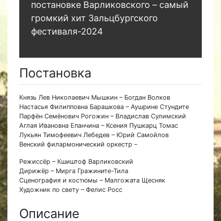
постановке Варликовского – самый
громкий хит Зальцбургского
фестиваля-2024
Постановка
Князь Лев Николаевич Мышкин – Богдан Волков
Настасья Филипповна Барашкова – Аушрине Стундите
Парфён Семёнович Рогожин – Владислав Сулимский
Аглая Ивановна Епанчина – Ксения Пушкарц Томас
Лукьян Тимофеевич Лебедев – Юрий Самойлов
Венский филармонический оркестр –
Режиссёр – Кшиштоф Варликовский
Дирижёр – Мирга Гражините-Тила
Сценография и костюмы – Малгожата Щесняк
Художник по свету – Фелис Росс
Описание