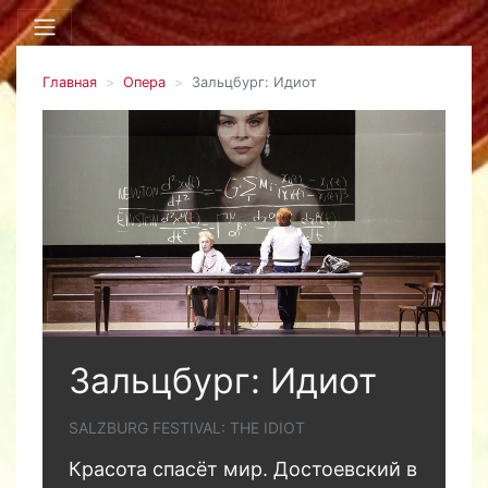
Главная
Опера
Зальцбург: Идиот
Зальцбург: Идиот
SALZBURG FESTIVAL: THE IDIOT
Красота спасёт мир. Достоевский в