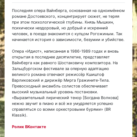
Последняя опера Вайнберга, основанная на одноимённом
романе Достоевского, концентрирует сюжет, не теряя
при этом психологической глубины. Князь Мышкин,
психически нездоровый, но добрый и искренний
человек, в поезде знакомится с купцом Рогожиным. Так
начинается история о зависимости, безумии и убийстве.
Опера «Идиот», написанная в 1986-1989 годах и вновь
открытая в последнее десятилетие, представляет
Вайнберга как равного Шостаковичу композитора. На
Зальцбургском фестивале за оперную адаптацию
великого романа отвечают режиссёр Кшиштоф
Варликовский и дирижёр Мирга Гражините-Тила.
Превосходный ансамбль солистов обеспечивает
высокий музыкальный уровень постановки.
«Выразительный лирический тенор [Богдана Волкова]
нежно звучит в пиано и всё же умудряется успешно
справляться со всеми оркестровыми бурями» (BR
Klassik).
Ролик ВКонтакте