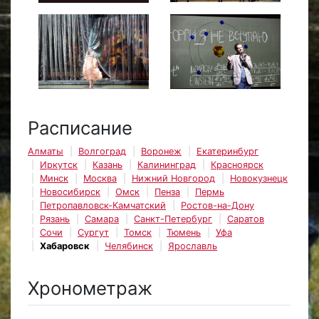
Расписание
Алматы
Волгоград
Воронеж
Екатеринбург
Иркутск
Казань
Калининград
Красноярск
Минск
Москва
Нижний Новгород
Новокузнецк
Новосибирск
Омск
Пенза
Пермь
Петропавловск-Камчатский
Ростов-на-Дону
Рязань
Самара
Санкт-Петербург
Саратов
Сочи
Сургут
Томск
Тюмень
Уфа
Хабаровск
Челябинск
Ярославль
Хронометраж