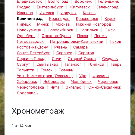
Владивосток
Волгоград
Воронеж
Геленджик
Гродно
Екатеринбург
Жигулёвск
Зеленоград
Иваново
Ижевск
Иркутск
Казань
Калининград
Краснодар
Красноярск
Курск
Липецк
Минск
Москва
Нижний Новгород
Новокузнецк
Новосибирск
Норильск
Омск
Оренбург
Орехово-Зуево
Пенза
Пермь
Петрозаводск
Петропавловск-Камчатский
Псков
Ростов-на-Дону
Рязань
Самара
Санкт-Петербург
Саранск
Саратов
Сергиев Посад
Сочи
Старый Оскол
Суздаль
Сургут
Сыктывкар
Таганрог
Тбилиси
Тверь
Тольятти
Томск
Тюмень
Усть-Каменогорск (Оскемен)
Уфа
Фрязино
Хабаровск
Чебоксары
Челябинск
Череповец
Черноголовка
Чита
Энгельс
Южно-Сахалинск
Ярославль
Хронометраж
1 ч. 14 мин.