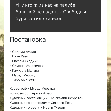
«Ну кто ж из нас на палубе
большой не падал…» Свобода и
буря в стиле хип-хоп
Постановка
– Соирми Амада
– Итан Казо
– Виссам Седдики
– Симона Маховичова
– Камилла Мелани
– Мурад Мессуд
– Тибо Мильетти
Хореограф – Мурад Мерзуки
Композитор – Арман Амар
Художник-постановщик – Бенжамин Лебретон
Художник по костюмам – Сиголен Пети
Художник по свету – Йоанн Тиволи