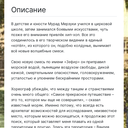
Описание
В детстве и юности Мурад Мерзуки учился в цирковой
школе, затем занимался боевыми искусствами, чуть
позже его внимание привлёк хип-хоп. Все это
соединилось в его творческом видении в единый
«котёл», из которого он, подобно колдунье, вынимает
всё новые волшебные смеси.
Свою новую смесь по имени
«Зефир»
он приправил
морской водой, пьянящим воздухом свободы, дикой
качкой, смертельными опасностями, головокружением,
усталостью и упоением бескрайними просторами.
Хореограф убеждён, что между танцем и странствиями
очень много общего: «Самое прекрасное путешествие –
это то, которое мы еще не совершили», – сказал
известный моряк. Именно потому, что всегда есть
архипелаг возможностей для исследования, неизвестное
место, которым можно восхищаться, я продолжаю этот
поиск, который заставляет меня плавать из одной
территории в другую. Здесь эта территория – Вандея,