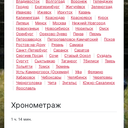
Владивосток
Волгоград
Воронеж
Геленджик
Гродно
Екатеринбург
Жигулёвск
Зеленоград
Иваново
Ижевск
Иркутск
Казань
Калининград
Краснодар
Красноярск
Курск
Липецк
Минск
Москва
Нижний Новгород
Новокузнецк
Новосибирск
Норильск
Омск
Оренбург
Орехово-Зуево
Пенза
Пермь
Петрозаводск
Петропавловск-Камчатский
Псков
Ростов-на-Дону
Рязань
Самара
Санкт-Петербург
Саранск
Саратов
Сергиев Посад
Сочи
Старый Оскол
Суздаль
Сургут
Сыктывкар
Таганрог
Тбилиси
Тверь
Тольятти
Томск
Тюмень
Усть-Каменогорск (Оскемен)
Уфа
Фрязино
Хабаровск
Чебоксары
Челябинск
Череповец
Черноголовка
Чита
Энгельс
Южно-Сахалинск
Ярославль
Хронометраж
1 ч. 14 мин.