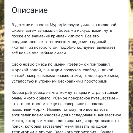
Описание
В детстве и юности Мурад Мерзуки учился в цирковой
школе, затем занимался боевыми искусствами, чуть
позже его внимание привлёк хип-хоп. Все это
соединилось в его творческом видении в единый
«котёл», из которого он, подобно колдунье, вынимает
всё новые волшебные смеси.
Свою новую смесь по имени
«Зефир»
он приправил
морской водой, пьянящим воздухом свободы, дикой
качкой, смертельными опасностями, головокружением,
усталостью и упоением бескрайними просторами.
Хореограф убеждён, что между танцем и странствиями
очень много общего: «Самое прекрасное путешествие –
это то, которое мы еще не совершили», – сказал
известный моряк. Именно потому, что всегда есть
архипелаг возможностей для исследования, неизвестное
место, которым можно восхищаться, я продолжаю этот
поиск, который заставляет меня плавать из одной
территории в другую. Здесь эта территория – Вандея,