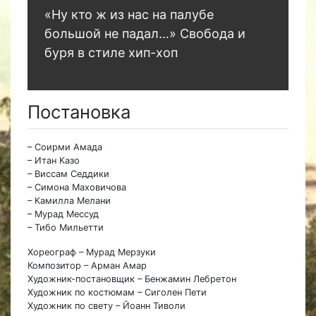
«Ну кто ж из нас на палубе
большой не падал…» Свобода и
буря в стиле хип-хоп
Постановка
– Соирми Амада
– Итан Казо
– Виссам Седдики
– Симона Маховичова
– Камилла Мелани
– Мурад Мессуд
– Тибо Мильетти
Хореограф – Мурад Мерзуки
Композитор – Арман Амар
Художник-постановщик – Бенжамин Лебретон
Художник по костюмам – Сиголен Пети
Художник по свету – Йоанн Тиволи