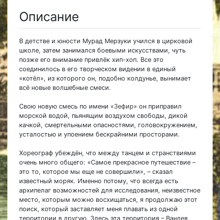
Описание
В детстве и юности Мурад Мерзуки учился в цирковой
школе, затем занимался боевыми искусствами, чуть
позже его внимание привлёк хип-хоп. Все это
соединилось в его творческом видении в единый
«котёл», из которого он, подобно колдунье, вынимает
всё новые волшебные смеси.
Свою новую смесь по имени
«Зефир»
он приправил
морской водой, пьянящим воздухом свободы, дикой
качкой, смертельными опасностями, головокружением,
усталостью и упоением бескрайними просторами.
Хореограф убеждён, что между танцем и странствиями
очень много общего: «Самое прекрасное путешествие –
это то, которое мы еще не совершили», – сказал
известный моряк. Именно потому, что всегда есть
архипелаг возможностей для исследования, неизвестное
место, которым можно восхищаться, я продолжаю этот
поиск, который заставляет меня плавать из одной
территории в другую. Здесь эта территория – Вандея,