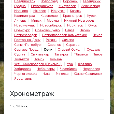
Владивосток
Волгоград
Воронеж
Геленджик
Гродно
Екатеринбург
Жигулёвск
Зеленоград
Иваново
Ижевск
Иркутск
Казань
Калининград
Краснодар
Красноярск
Курск
Липецк
Минск
Москва
Нижний Новгород
Новокузнецк
Новосибирск
Норильск
Омск
Оренбург
Орехово-Зуево
Пенза
Пермь
Петрозаводск
Петропавловск-Камчатский
Псков
Ростов-на-Дону
Рязань
Самара
Санкт-Петербург
Саранск
Саратов
Сергиев Посад
Сочи
Старый Оскол
Суздаль
Сургут
Сыктывкар
Таганрог
Тбилиси
Тверь
Тольятти
Томск
Тюмень
Усть-Каменогорск (Оскемен)
Уфа
Фрязино
Хабаровск
Чебоксары
Челябинск
Череповец
Черноголовка
Чита
Энгельс
Южно-Сахалинск
Ярославль
Хронометраж
1 ч. 14 мин.