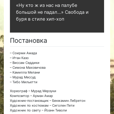
«Ну кто ж из нас на палубе
большой не падал…» Свобода и
буря в стиле хип-хоп
Постановка
– Соирми Амада
– Итан Казо
– Виссам Седдики
– Симона Маховичова
– Камилла Мелани
– Мурад Мессуд
– Тибо Мильетти
Хореограф – Мурад Мерзуки
Композитор – Арман Амар
Художник-постановщик – Бенжамин Лебретон
Художник по костюмам – Сиголен Пети
Художник по свету – Йоанн Тиволи