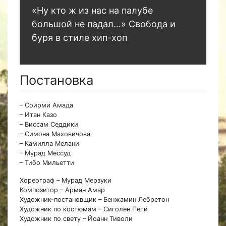
«Ну кто ж из нас на палубе
большой не падал…» Свобода и
буря в стиле хип-хоп
Постановка
– Соирми Амада
– Итан Казо
– Виссам Седдики
– Симона Маховичова
– Камилла Мелани
– Мурад Мессуд
– Тибо Мильетти
Хореограф – Мурад Мерзуки
Композитор – Арман Амар
Художник-постановщик – Бенжамин Лебретон
Художник по костюмам – Сиголен Пети
Художник по свету – Йоанн Тиволи