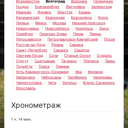
Владивосток
Волгоград
Воронеж
Геленджик
Гродно
Екатеринбург
Жигулёвск
Зеленоград
Иваново
Ижевск
Иркутск
Казань
Калининград
Краснодар
Красноярск
Курск
Липецк
Минск
Москва
Нижний Новгород
Новокузнецк
Новосибирск
Норильск
Омск
Оренбург
Орехово-Зуево
Пенза
Пермь
Петрозаводск
Петропавловск-Камчатский
Псков
Ростов-на-Дону
Рязань
Самара
Санкт-Петербург
Саранск
Саратов
Сергиев Посад
Сочи
Старый Оскол
Суздаль
Сургут
Сыктывкар
Таганрог
Тбилиси
Тверь
Тольятти
Томск
Тюмень
Усть-Каменогорск (Оскемен)
Уфа
Фрязино
Хабаровск
Чебоксары
Челябинск
Череповец
Черноголовка
Чита
Энгельс
Южно-Сахалинск
Ярославль
Хронометраж
1 ч. 14 мин.