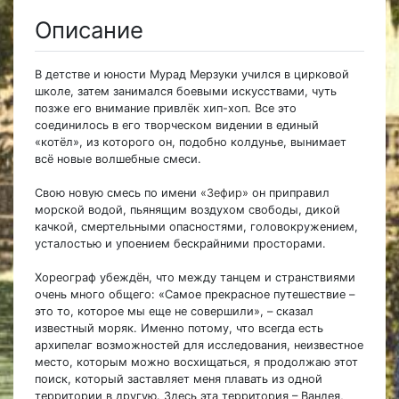
Описание
В детстве и юности Мурад Мерзуки учился в цирковой
школе, затем занимался боевыми искусствами, чуть
позже его внимание привлёк хип-хоп. Все это
соединилось в его творческом видении в единый
«котёл», из которого он, подобно колдунье, вынимает
всё новые волшебные смеси.
Свою новую смесь по имени
«Зефир»
он приправил
морской водой, пьянящим воздухом свободы, дикой
качкой, смертельными опасностями, головокружением,
усталостью и упоением бескрайними просторами.
Хореограф убеждён, что между танцем и странствиями
очень много общего: «Самое прекрасное путешествие –
это то, которое мы еще не совершили», – сказал
известный моряк. Именно потому, что всегда есть
архипелаг возможностей для исследования, неизвестное
место, которым можно восхищаться, я продолжаю этот
поиск, который заставляет меня плавать из одной
территории в другую. Здесь эта территория – Вандея,