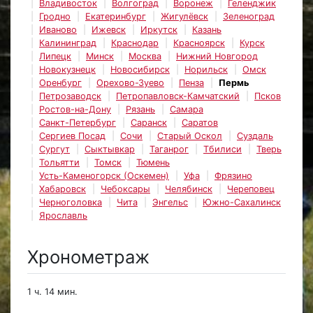
Владивосток
Волгоград
Воронеж
Геленджик
Гродно
Екатеринбург
Жигулёвск
Зеленоград
Иваново
Ижевск
Иркутск
Казань
Калининград
Краснодар
Красноярск
Курск
Липецк
Минск
Москва
Нижний Новгород
Новокузнецк
Новосибирск
Норильск
Омск
Оренбург
Орехово-Зуево
Пенза
Пермь
Петрозаводск
Петропавловск-Камчатский
Псков
Ростов-на-Дону
Рязань
Самара
Санкт-Петербург
Саранск
Саратов
Сергиев Посад
Сочи
Старый Оскол
Суздаль
Сургут
Сыктывкар
Таганрог
Тбилиси
Тверь
Тольятти
Томск
Тюмень
Усть-Каменогорск (Оскемен)
Уфа
Фрязино
Хабаровск
Чебоксары
Челябинск
Череповец
Черноголовка
Чита
Энгельс
Южно-Сахалинск
Ярославль
Хронометраж
1 ч. 14 мин.