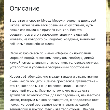
Описание
В детстве и юности Мурад Мерзуки учился в цирковой
школе, затем занимался боевыми искусствами, чуть
позже его внимание привлёк хип-хоп. Все это
соединилось в его творческом видении в единый
«котёл», из которого он, подобно колдунье, вынимает
всё новые волшебные смеси.
Свою новую смесь по имени
«Зефир»
он приправил
морской водой, пьянящим воздухом свободы, дикой
качкой, смертельными опасностями, головокружением,
усталостью и упоением бескрайними просторами.
Хореограф убеждён, что между танцем и странствиями
очень много общего: «Самое прекрасное путешествие –
это то, которое мы еще не совершили», – сказал
известный моряк. Именно потому, что всегда есть
архипелаг возможностей для исследования, неизвестное
место, которым можно восхищаться, я продолжаю этот
поиск, который заставляет меня плавать из одной
территории в другую. Здесь эта территория – Вандея,