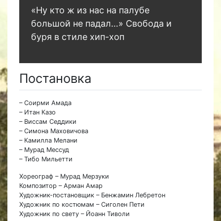
«Ну кто ж из нас на палубе
большой не падал…» Свобода и
буря в стиле хип-хоп
Постановка
– Соирми Амада
– Итан Казо
– Виссам Седдики
– Симона Маховичова
– Камилла Мелани
– Мурад Мессуд
– Тибо Мильетти
Хореограф – Мурад Мерзуки
Композитор – Арман Амар
Художник-постановщик – Бенжамин Лебретон
Художник по костюмам – Сиголен Пети
Художник по свету – Йоанн Тиволи