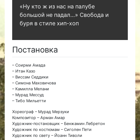
«Ну кто ж из нас на палубе
большой не падал…» Свобода и
буря в стиле хип-хоп
Постановка
– Соирми Амада
– Итан Казо
– Виссам Седдики
– Симона Маховичова
– Камилла Мелани
– Мурад Мессуд
– Тибо Мильетти
Хореограф – Мурад Мерзуки
Композитор – Арман Амар
Художник-постановщик – Бенжамин Лебретон
Художник по костюмам – Сиголен Пети
Художник по свету – Йоанн Тиволи