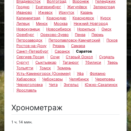
Владивосток
Волгоград
Воронеж
Геленджик
Гродно
Екатеринбург
Жигулёвск
Зеленоград
Иваново
Ижевск
Иркутск
Казань
Калининград
Краснодар
Красноярск
Курск
Липецк
Минск
Москва
Нижний Новгород
Новокузнецк
Новосибирск
Норильск
Омск
Оренбург
Орехово-Зуево
Пенза
Пермь
Петрозаводск
Петропавловск-Камчатский
Псков
Ростов-на-Дону
Рязань
Самара
Санкт-Петербург
Саранск
Саратов
Сергиев Посад
Сочи
Старый Оскол
Суздаль
Сургут
Сыктывкар
Таганрог
Тбилиси
Тверь
Тольятти
Томск
Тюмень
Усть-Каменогорск (Оскемен)
Уфа
Фрязино
Хабаровск
Чебоксары
Челябинск
Череповец
Черноголовка
Чита
Энгельс
Южно-Сахалинск
Ярославль
Хронометраж
1 ч. 14 мин.