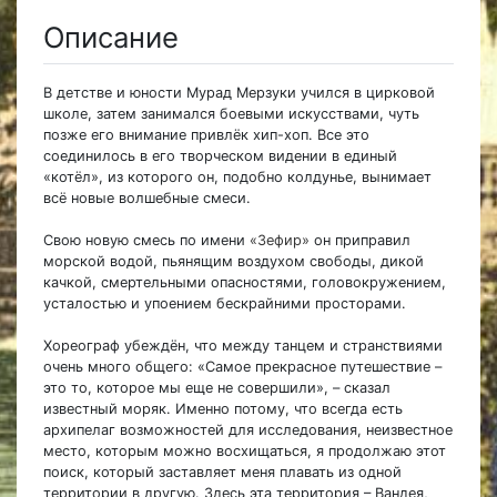
Описание
В детстве и юности Мурад Мерзуки учился в цирковой
школе, затем занимался боевыми искусствами, чуть
позже его внимание привлёк хип-хоп. Все это
соединилось в его творческом видении в единый
«котёл», из которого он, подобно колдунье, вынимает
всё новые волшебные смеси.
Свою новую смесь по имени
«Зефир»
он приправил
морской водой, пьянящим воздухом свободы, дикой
качкой, смертельными опасностями, головокружением,
усталостью и упоением бескрайними просторами.
Хореограф убеждён, что между танцем и странствиями
очень много общего: «Самое прекрасное путешествие –
это то, которое мы еще не совершили», – сказал
известный моряк. Именно потому, что всегда есть
архипелаг возможностей для исследования, неизвестное
место, которым можно восхищаться, я продолжаю этот
поиск, который заставляет меня плавать из одной
территории в другую. Здесь эта территория – Вандея,