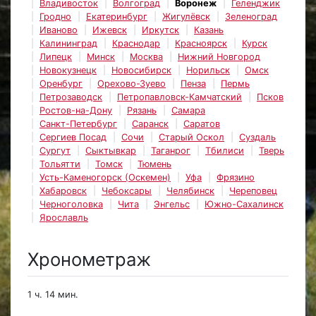
Владивосток
Волгоград
Воронеж
Геленджик
Гродно
Екатеринбург
Жигулёвск
Зеленоград
Иваново
Ижевск
Иркутск
Казань
Калининград
Краснодар
Красноярск
Курск
Липецк
Минск
Москва
Нижний Новгород
Новокузнецк
Новосибирск
Норильск
Омск
Оренбург
Орехово-Зуево
Пенза
Пермь
Петрозаводск
Петропавловск-Камчатский
Псков
Ростов-на-Дону
Рязань
Самара
Санкт-Петербург
Саранск
Саратов
Сергиев Посад
Сочи
Старый Оскол
Суздаль
Сургут
Сыктывкар
Таганрог
Тбилиси
Тверь
Тольятти
Томск
Тюмень
Усть-Каменогорск (Оскемен)
Уфа
Фрязино
Хабаровск
Чебоксары
Челябинск
Череповец
Черноголовка
Чита
Энгельс
Южно-Сахалинск
Ярославль
Хронометраж
1 ч. 14 мин.