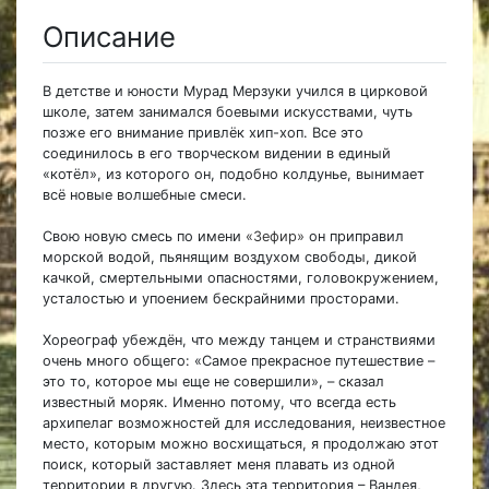
Описание
В детстве и юности Мурад Мерзуки учился в цирковой
школе, затем занимался боевыми искусствами, чуть
позже его внимание привлёк хип-хоп. Все это
соединилось в его творческом видении в единый
«котёл», из которого он, подобно колдунье, вынимает
всё новые волшебные смеси.
Свою новую смесь по имени
«Зефир»
он приправил
морской водой, пьянящим воздухом свободы, дикой
качкой, смертельными опасностями, головокружением,
усталостью и упоением бескрайними просторами.
Хореограф убеждён, что между танцем и странствиями
очень много общего: «Самое прекрасное путешествие –
это то, которое мы еще не совершили», – сказал
известный моряк. Именно потому, что всегда есть
архипелаг возможностей для исследования, неизвестное
место, которым можно восхищаться, я продолжаю этот
поиск, который заставляет меня плавать из одной
территории в другую. Здесь эта территория – Вандея,