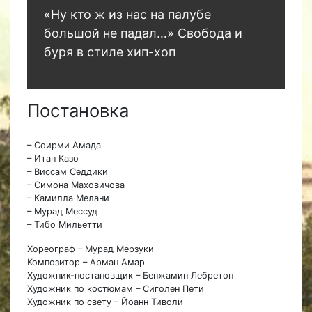
«Ну кто ж из нас на палубе
большой не падал…» Свобода и
буря в стиле хип-хоп
Постановка
– Соирми Амада
– Итан Казо
– Виссам Седдики
– Симона Маховичова
– Камилла Мелани
– Мурад Мессуд
– Тибо Мильетти
Хореограф – Мурад Мерзуки
Композитор – Арман Амар
Художник-постановщик – Бенжамин Лебретон
Художник по костюмам – Сиголен Пети
Художник по свету – Йоанн Тиволи