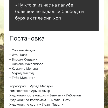
«Ну кто ж из нас на палубе
большой не падал…» Свобода и
буря в стиле хип-хоп
Постановка
– Соирми Амада
– Итан Казо
– Виссам Седдики
– Симона Маховичова
– Камилла Мелани
– Мурад Мессуд
– Тибо Мильетти
Хореограф – Мурад Мерзуки
Композитор – Арман Амар
Художник-постановщик – Бенжамин Лебретон
Художник по костюмам – Сиголен Пети
Художник по свету – Йоанн Тиволи