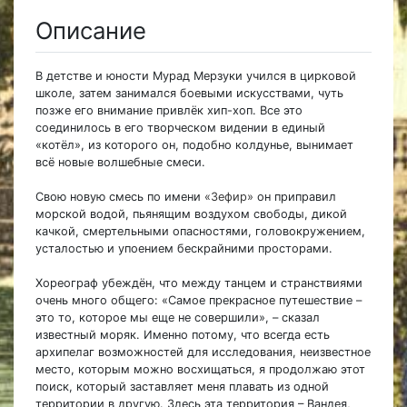
Описание
В детстве и юности Мурад Мерзуки учился в цирковой
школе, затем занимался боевыми искусствами, чуть
позже его внимание привлёк хип-хоп. Все это
соединилось в его творческом видении в единый
«котёл», из которого он, подобно колдунье, вынимает
всё новые волшебные смеси.
Свою новую смесь по имени
«Зефир»
он приправил
морской водой, пьянящим воздухом свободы, дикой
качкой, смертельными опасностями, головокружением,
усталостью и упоением бескрайними просторами.
Хореограф убеждён, что между танцем и странствиями
очень много общего: «Самое прекрасное путешествие –
это то, которое мы еще не совершили», – сказал
известный моряк. Именно потому, что всегда есть
архипелаг возможностей для исследования, неизвестное
место, которым можно восхищаться, я продолжаю этот
поиск, который заставляет меня плавать из одной
территории в другую. Здесь эта территория – Вандея,