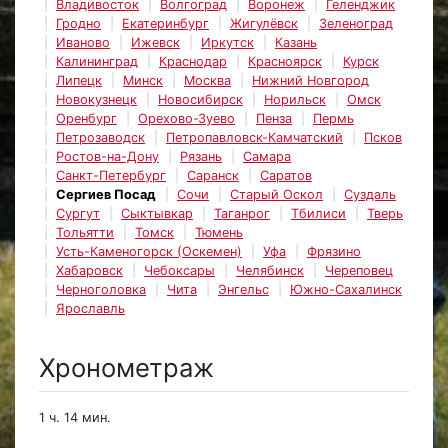
Владивосток
Волгоград
Воронеж
Геленджик
Гродно
Екатеринбург
Жигулёвск
Зеленоград
Иваново
Ижевск
Иркутск
Казань
Калининград
Краснодар
Красноярск
Курск
Липецк
Минск
Москва
Нижний Новгород
Новокузнецк
Новосибирск
Норильск
Омск
Оренбург
Орехово-Зуево
Пенза
Пермь
Петрозаводск
Петропавловск-Камчатский
Псков
Ростов-на-Дону
Рязань
Самара
Санкт-Петербург
Саранск
Саратов
Сергиев Посад
Сочи
Старый Оскол
Суздаль
Сургут
Сыктывкар
Таганрог
Тбилиси
Тверь
Тольятти
Томск
Тюмень
Усть-Каменогорск (Оскемен)
Уфа
Фрязино
Хабаровск
Чебоксары
Челябинск
Череповец
Черноголовка
Чита
Энгельс
Южно-Сахалинск
Ярославль
Хронометраж
1 ч. 14 мин.