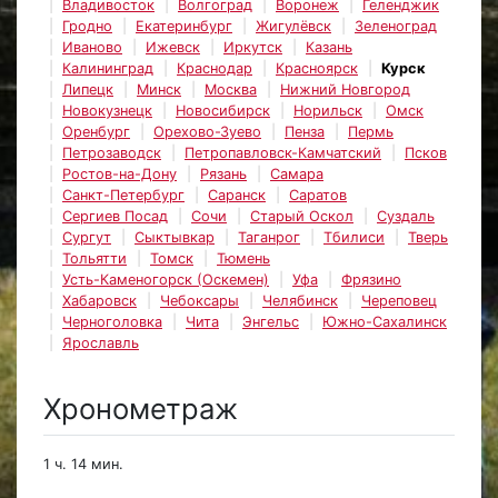
Владивосток
Волгоград
Воронеж
Геленджик
Гродно
Екатеринбург
Жигулёвск
Зеленоград
Иваново
Ижевск
Иркутск
Казань
Калининград
Краснодар
Красноярск
Курск
Липецк
Минск
Москва
Нижний Новгород
Новокузнецк
Новосибирск
Норильск
Омск
Оренбург
Орехово-Зуево
Пенза
Пермь
Петрозаводск
Петропавловск-Камчатский
Псков
Ростов-на-Дону
Рязань
Самара
Санкт-Петербург
Саранск
Саратов
Сергиев Посад
Сочи
Старый Оскол
Суздаль
Сургут
Сыктывкар
Таганрог
Тбилиси
Тверь
Тольятти
Томск
Тюмень
Усть-Каменогорск (Оскемен)
Уфа
Фрязино
Хабаровск
Чебоксары
Челябинск
Череповец
Черноголовка
Чита
Энгельс
Южно-Сахалинск
Ярославль
Хронометраж
1 ч. 14 мин.