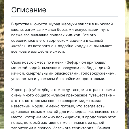
Описание
В детстве и юности Мурад Мерзуки учился в цирковой
школе, затем занимался боевыми искусствами, чуть
позже его внимание привлёк хип-хоп. Все это
соединилось в его творческом видении в единый
«котёл», из которого он, подобно колдунье, вынимает
всё новые волшебные смеси.
Свою новую смесь по имени
«Зефир»
он приправил
морской водой, пьянящим воздухом свободы, дикой
качкой, смертельными опасностями, головокружением,
усталостью и упоением бескрайними просторами.
Хореограф убеждён, что между танцем и странствиями
очень много общего: «Самое прекрасное путешествие –
это то, которое мы еще не совершили», – сказал
известный моряк. Именно потому, что всегда есть
архипелаг возможностей для исследования, неизвестное
место, которым можно восхищаться, я продолжаю этот
поиск, который заставляет меня плавать из одной
территории в другую. Здесь эта территория – Вандея,