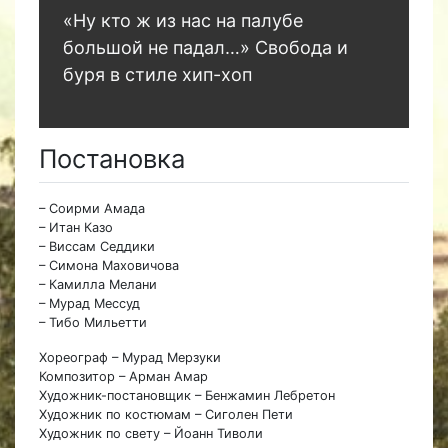
«Ну кто ж из нас на палубе
большой не падал…» Свобода и
буря в стиле хип-хоп
Постановка
– Соирми Амада
– Итан Казо
– Виссам Седдики
– Симона Маховичова
– Камилла Мелани
– Мурад Мессуд
– Тибо Мильетти
Хореограф – Мурад Мерзуки
Композитор – Арман Амар
Художник-постановщик – Бенжамин Лебретон
Художник по костюмам – Сиголен Пети
Художник по свету – Йоанн Тиволи