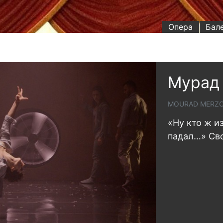
Опера
Бал
Мурад 
MOURAD MERZO
«Ну кто ж и
падал…» Сво