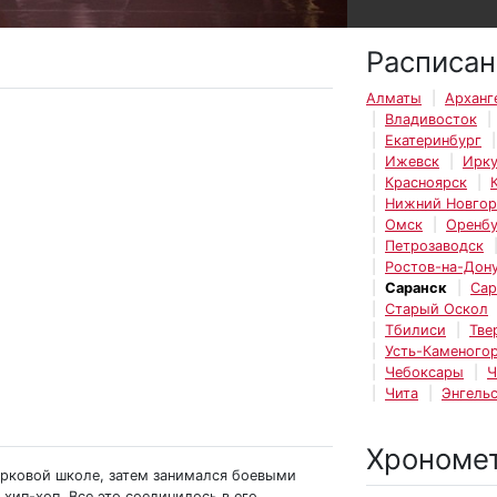
Расписан
Алматы
Арханг
Владивосток
Екатеринбург
Ижевск
Ирку
Красноярск
Нижний Новго
Омск
Оренбу
Петрозаводск
Ростов-на-Дон
Саранск
Сар
Старый Оскол
Тбилиси
Тве
Усть-Каменогор
Чебоксары
Ч
Чита
Энгель
Хрономе
ирковой школе, затем занимался боевыми
 хип-хоп. Все это соединилось в его