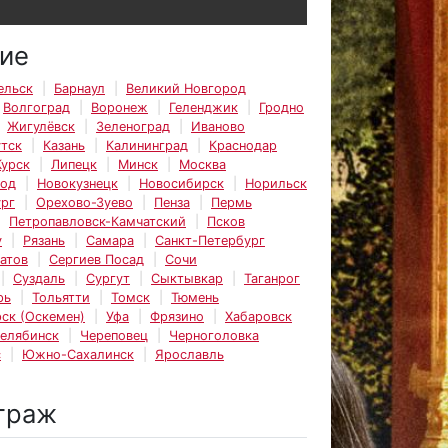
ие
ельск
Барнаул
Великий Новгород
Волгоград
Воронеж
Геленджик
Гродно
Жигулёвск
Зеленоград
Иваново
тск
Казань
Калининград
Краснодар
Курск
Липецк
Минск
Москва
род
Новокузнецк
Новосибирск
Норильск
рг
Орехово-Зуево
Пенза
Пермь
Петропавловск-Камчатский
Псков
у
Рязань
Самара
Санкт-Петербург
атов
Сергиев Посад
Сочи
Суздаль
Сургут
Сыктывкар
Таганрог
рь
Тольятти
Томск
Тюмень
ск (Оскемен)
Уфа
Фрязино
Хабаровск
елябинск
Череповец
Черноголовка
с
Южно-Сахалинск
Ярославль
траж