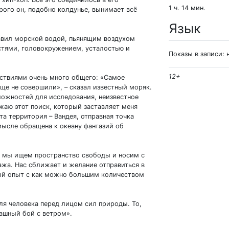
1 ч. 14 мин.
рого он, подобно колдунье, вынимает всё
Язык
вил морской водой, пьянящим воздухом
стями, головокружением, усталостью и
Показы в записи: 
12+
нствиями очень много общего: «Самое
еще не совершили», – сказал известный моряк.
можностей для исследования, неизвестное
аю этот поиск, который заставляет меня
та территория – Вандея, отправная точка
ысле обращена к океану фантазий об
, мы ищем пространство свободы и носим с
ажа. Нас сближает и желание отправиться в
ый опыт с как можно большим количеством
ля человека перед лицом сил природы. То,
пашный бой с ветром».