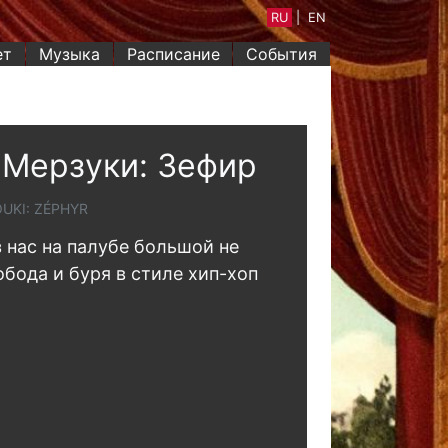
RU
|
EN
ет
Музыка
Расписание
События
Мерзуки: Зефир
UKI: ZÉPHYR
з нас на палубе большой не
бода и буря в стиле хип-хоп