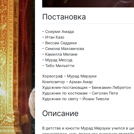
Постановка
– Соирми Амада
– Итан Казо
– Виссам Седдики
– Симона Маховичова
– Камилла Мелани
– Мурад Мессуд
– Тибо Мильетти
Хореограф – Мурад Мерзуки
Композитор – Арман Амар
Художник-постановщик – Бенжамин Лебретон
Художник по костюмам – Сиголен Пети
Художник по свету – Йоанн Тиволи
Описание
В детстве и юности Мурад Мерзуки учился в ц
искусствами, чуть позже его внимание привлёк