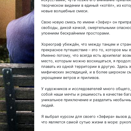
творческом видении в единый «котёл», из кото
новые волшебные смеси.
Свою новую смесь по имени
«Зефир»
он припра
свободы, дикой качкой, смертельными опасно
упоением бескрайними просторами.
Хореограф убеждён, что между танцем и стра
прекрасное путешествие – это то, которое мы 
Именно потому, что всегда есть архипелаг воз
место, которым можно восхищаться, я продолж
плавать из одной территории в другую. Здесь э
мифических экспедиций, и в более широком см
укрощении ветров и приливов.
У художников и исследователей много общего
собой наши мечты и решимость в качестве баг
уникальное приключение и разделить необычн
людей.
Я выбрал курсом для своего «Зефира» вызов д
что является самой сутью жизни в море: руко