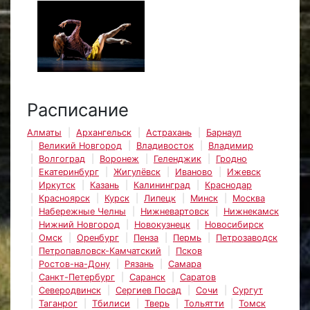
Расписание
Алматы
Архангельск
Астрахань
Барнаул
Великий Новгород
Владивосток
Владимир
Волгоград
Воронеж
Геленджик
Гродно
Екатеринбург
Жигулёвск
Иваново
Ижевск
Иркутск
Казань
Калининград
Краснодар
Красноярск
Курск
Липецк
Минск
Москва
Набережные Челны
Нижневартовск
Нижнекамск
Нижний Новгород
Новокузнецк
Новосибирск
Омск
Оренбург
Пенза
Пермь
Петрозаводск
Петропавловск-Камчатский
Псков
Ростов-на-Дону
Рязань
Самара
Санкт-Петербург
Саранск
Саратов
Северодвинск
Сергиев Посад
Сочи
Сургут
Таганрог
Тбилиси
Тверь
Тольятти
Томск