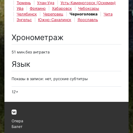
Тюмень
Улан-Удэ
Усть-Каменогорск (Оскемен)
Уфа
Фрязино
Хабаровск
Чебоксары
Челябинск
Череповец
Черноголовка
Чита
Энгельс
Южно-Сахалинск
Ярославль
Хронометраж
51 мин.без антракта
Язык
Показы в записи: нет, русские субтитры
12+
Опера
Балет