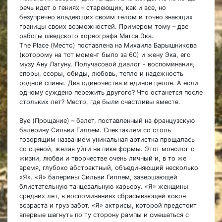
речь идет о гениях
–
стареющих, как и все, но
безупречно владеющих своим телом и точно знающих
границы своих возможностей. Примером тому – две
работы шведского хореографа Матса Эка.
The Place (Место) поставлена на Михаила Барышникова
(которому на тот момент было за 60) и жену Эка, его
музу Ану Лагуну. Получасовой диалог - воспоминания,
споры, ссоры, обиды, любовь, тепло и надежность
родной спины. Два одиночества и единое целое. А если
одному суждено пережить другого? Что останется после
стольких лет? Место, где были счастливы вместе.
Bye (Прощание) – балет, поставленный на французскую
балерину Сильви Гиллем. Спектаклем со столь
говорящим названием уникальная артистка прощалась
со сценой, желая уйти на пике формы. Этот монолог о
жизни, любви и творчестве очень личный и, в то же
время, глубоко абстрактный, объединяющий несколько
«Я». «Я» балерины Сильви Гиллем, завершающей
блистательную танцевальную карьеру. «Я» женщины
средних лет, в воспоминаниях сбрасывающей кокон
возраста и груз забот. «Я» актрисы, которой предстоит
впервые шагнуть по ту сторону рампы и смешаться с