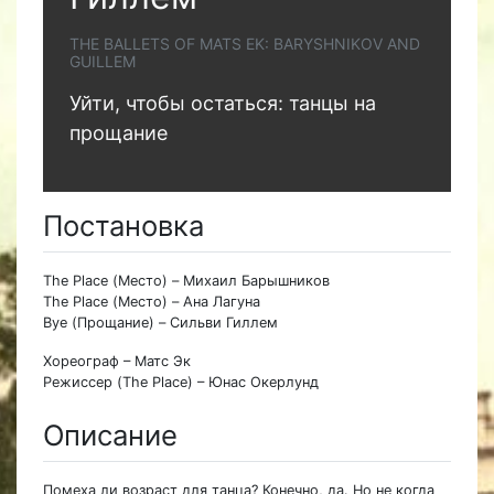
THE BALLETS OF MATS EK: BARYSHNIKOV AND
GUILLEM
Уйти, чтобы остаться: танцы на
прощание
Постановка
The Place (Место) – Михаил Барышников
The Place (Место) – Ана Лагуна
Bye (Прощание) – Сильви Гиллем
Хореограф – Матс Эк
Режиссер (The Place) – Юнас Окерлунд
Описание
Помеха ли возраст для танца? Конечно, да. Но не когда