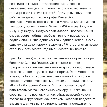
речь идет о гениях
–
стареющих, как и все, но
безупречно владеющих своим телом и точно знающих
границы своих возможностей. Примером тому – две
работы шведского хореографа Матса Эка.
The Place (Место) поставлена на Михаила Барышникова
(которому на тот момент было за 60) и жену Эка, его
музу Ану Лагуну. Получасовой диалог - воспоминания,
споры, ссоры, обиды, любовь, тепло и надежность
родной спины. Два одиночества и единое целое. А если
одному суждено пережить другого? Что останется после
стольких лет? Место, где были счастливы вместе.
Bye (Прощание) – балет, поставленный на французскую
балерину Сильви Гиллем. Спектаклем со столь
говорящим названием уникальная артистка прощалась
со сценой, желая уйти на пике формы. Этот монолог о
жизни, любви и творчестве очень личный и, в то же
время, глубоко абстрактный, объединяющий несколько
«Я». «Я» балерины Сильви Гиллем, завершающей
блистательную танцевальную карьеру. «Я» женщины
средних лет, в воспоминаниях сбрасывающей кокон
возраста и груз забот. «Я» актрисы, которой предстоит
впервые шагнуть по ту сторону рампы и смешаться с