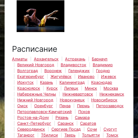
Расписание
Алматы
Архангельск
Астрахань
Барнаул
Великий Новгород
Владивосток
Владимир
Волгоград
Воронеж
Геленджик
Гродно
Екатеринбург
Жигулёвск
Иваново
Ижевск
Иркутск
Казань
Калининград
Краснодар
Красноярск
Курск
Липецк
Минск
Москва
Набережные Челны
Нижневартовск
Нижнекамск
Нижний Новгород
Новокузнецк
Новосибирск
Омск
Оренбург
Пенза
Пермь
Петрозаводск
Петропавловск-Камчатский
Псков
Ростов-на-Дону
Рязань
Самара
Санкт-Петербург
Саранск
Саратов
Северодвинск
Сергиев Посад
Сочи
Сургут
Таганрог
Тбилиси
Тверь
Тольятти
Томск