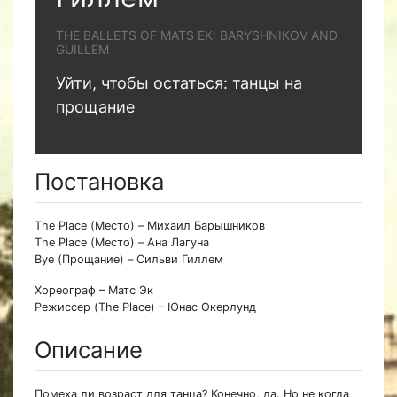
THE BALLETS OF MATS EK: BARYSHNIKOV AND
GUILLEM
Уйти, чтобы остаться: танцы на
прощание
Постановка
The Place (Место) – Михаил Барышников
The Place (Место) – Ана Лагуна
Bye (Прощание) – Сильви Гиллем
Хореограф – Матс Эк
Режиссер (The Place) – Юнас Окерлунд
Описание
Помеха ли возраст для танца? Конечно, да. Но не когда