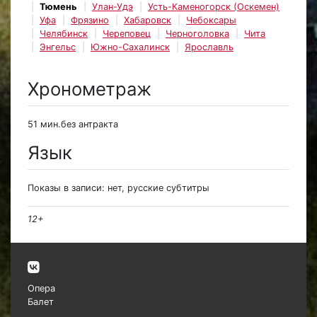
Тюмень
Улан-Удэ
Усть-Каменогорск (Оскемен)
Уфа
Фрязино
Хабаровск
Чебоксары
Челябинск
Череповец
Черноголовка
Чита
Энгельс
Южно-Сахалинск
Ярославль
Хронометраж
51 мин.без антракта
Язык
Показы в записи: нет, русские субтитры
12+
Опера
Балет