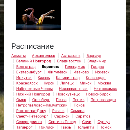
Расписание
Алматы
Архангельск
Астрахань
Барнаул
Великий Новгород
Владивосток
Владимир
Волгоград
Воронеж
Геленджик
Гродно
Екатеринбург
Жигулёвск
Иваново
Ижевск
Иркутск
Казань
Калининград
Краснодар
Красноярск
Курск
Липецк
Минск
Москва
Набережные Челны
Нижневартовск
Нижнекамск
Нижний Новгород
Новокузнецк
Новосибирск
Омск
Оренбург
Пенза
Пермь
Петрозаводск
Петропавловск-Камчатский
Псков
Ростов-на-Дону
Рязань
Самара
Санкт-Петербург
Саранск
Саратов
Северодвинск
Сергиев Посад
Сочи
Сургут
Таганрог
Тбилиси
Тверь
Тольятти
Томск