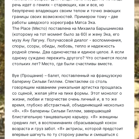
речь идет о гениях
–
стареющих, как и все, но
безупречно владеющих своим телом и точно знающих
границы своих возможностей. Примером тому – две
работы шведского хореографа Матса Эка.
The Place (Место) поставлена на Михаила Барышникова
(которому на тот момент было за 60) и жену Эка, его
музу Ану Лагуну. Получасовой диалог - воспоминания,
споры, ссоры, обиды, любовь, тепло и надежность
родной спины. Два одиночества и единое целое. А если
одному суждено пережить другого? Что останется после
стольких лет? Место, где были счастливы вместе.
Bye (Прощание) – балет, поставленный на французскую
балерину Сильви Гиллем. Спектаклем со столь
говорящим названием уникальная артистка прощалась
со сценой, желая уйти на пике формы. Этот монолог о
жизни, любви и творчестве очень личный и, в то же
время, глубоко абстрактный, объединяющий несколько
«Я». «Я» балерины Сильви Гиллем, завершающей
блистательную танцевальную карьеру. «Я» женщины
средних лет, в воспоминаниях сбрасывающей кокон
возраста и груз забот. «Я» актрисы, которой предстоит
впервые шагнуть по ту сторону рампы и смешаться с