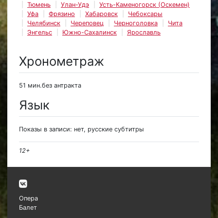
Тюмень
Улан-Удэ
Усть-Каменогорск (Оскемен)
Уфа
Фрязино
Хабаровск
Чебоксары
Челябинск
Череповец
Черноголовка
Чита
Энгельс
Южно-Сахалинск
Ярославль
Хронометраж
51 мин.без антракта
Язык
Показы в записи: нет, русские субтитры
12+
Опера
Балет