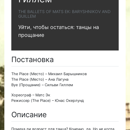
THE BALLETS OF MATS EK: BARYSHNIKOV AND
GUILLEM
Уйти, чтобы остаться: танцы на
прощание
Постановка
The Place (Место) – Михаил Барышников
The Place (Место) – Ана Лагуна
Bye (Прощание) – Сильви Гиллем
Хореограф – Матс Эк
Режиссер (The Place) – Юнас Окерлунд
Описание
Помеха ли возраст для танца? Конечно, да. Но не когда