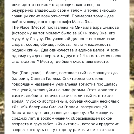
речь идет о гениях
–
стареющих, как и все, но
безупречно владеющих своим телом и точно знающих
границы своих возможностей. Примером тому – две
работы шведского хореографа Матса Эка.
The Place (Место) поставлена на Михаила Барышникова
(которому на тот момент было за 60) и жену Эка, его
музу Ану Лагуну. Получасовой диалог - воспоминания,
споры, ссоры, обиды, любовь, тепло и надежность
родной спины. Два одиночества и единое целое. А если
одному суждено пережить другого? Что останется после
стольких лет? Место, где были счастливы вместе.
Bye (Прощание) – балет, поставленный на французскую
балерину Сильви Гиллем. Спектаклем со столь
говорящим названием уникальная артистка прощалась
со сценой, желая уйти на пике формы. Этот монолог о
жизни, любви и творчестве очень личный и, в то же
время, глубоко абстрактный, объединяющий несколько
«Я». «Я» балерины Сильви Гиллем, завершающей
блистательную танцевальную карьеру. «Я» женщины
средних лет, в воспоминаниях сбрасывающей кокон
возраста и груз забот. «Я» актрисы, которой предстоит
впервые шагнуть по ту сторону рампы и смешаться с