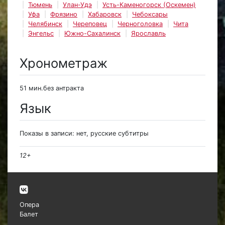
Тюмень
Улан-Удэ
Усть-Каменогорск (Оскемен)
Уфа
Фрязино
Хабаровск
Чебоксары
Челябинск
Череповец
Черноголовка
Чита
Энгельс
Южно-Сахалинск
Ярославль
Хронометраж
51 мин.без антракта
Язык
Показы в записи: нет, русские субтитры
12+
Опера
Балет