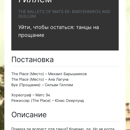
THE BALLETS OF MATS EK: BARYSHNIKOV AND
GUILLEM
Уйти, чтобы остаться: танцы на
прощание
Постановка
The Place (Место) – Михаил Барышников
The Place (Место) – Ана Лагуна
Bye (Прощание) – Сильви Гиллем
Хореограф – Матс Эк
Режиссер (The Place) – Юнас Окерлунд
Описание
Помеха ли возраст для танца? Конечно, да. Но не когда