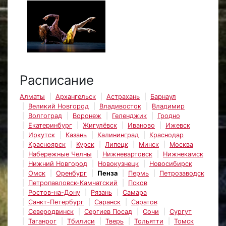
Расписание
Алматы
Архангельск
Астрахань
Барнаул
Великий Новгород
Владивосток
Владимир
Волгоград
Воронеж
Геленджик
Гродно
Екатеринбург
Жигулёвск
Иваново
Ижевск
Иркутск
Казань
Калининград
Краснодар
Красноярск
Курск
Липецк
Минск
Москва
Набережные Челны
Нижневартовск
Нижнекамск
Нижний Новгород
Новокузнецк
Новосибирск
Омск
Оренбург
Пенза
Пермь
Петрозаводск
Петропавловск-Камчатский
Псков
Ростов-на-Дону
Рязань
Самара
Санкт-Петербург
Саранск
Саратов
Северодвинск
Сергиев Посад
Сочи
Сургут
Таганрог
Тбилиси
Тверь
Тольятти
Томск