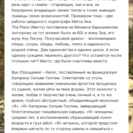
речь идет о гениях
–
стареющих, как и все, но
безупречно владеющих своим телом и точно знающих
границы своих возможностей. Примером тому – две
работы шведского хореографа Матса Эка.
The Place (Место) поставлена на Михаила Барышникова
(которому на тот момент было за 60) и жену Эка, его
музу Ану Лагуну. Получасовой диалог - воспоминания,
споры, ссоры, обиды, любовь, тепло и надежность
родной спины. Два одиночества и единое целое. А если
одному суждено пережить другого? Что останется после
стольких лет? Место, где были счастливы вместе.
Bye (Прощание) – балет, поставленный на французскую
балерину Сильви Гиллем. Спектаклем со столь
говорящим названием уникальная артистка прощалась
со сценой, желая уйти на пике формы. Этот монолог о
жизни, любви и творчестве очень личный и, в то же
время, глубоко абстрактный, объединяющий несколько
«Я». «Я» балерины Сильви Гиллем, завершающей
блистательную танцевальную карьеру. «Я» женщины
средних лет, в воспоминаниях сбрасывающей кокон
возраста и груз забот. «Я» актрисы, которой предстоит
впервые шагнуть по ту сторону рампы и смешаться с