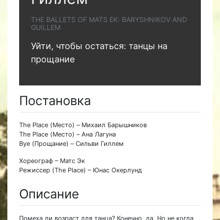
THE BALLETS OF MATS EK: BARYSHNIKOV AND
GUILLEM
Уйти, чтобы остаться: танцы на
прощание
Постановка
The Place (Место) – Михаил Барышников
The Place (Место) – Ана Лагуна
Bye (Прощание) – Сильви Гиллем
Хореограф – Матс Эк
Режиссер (The Place) – Юнас Окерлунд
Описание
Помеха ли возраст для танца? Конечно, да. Но не когда