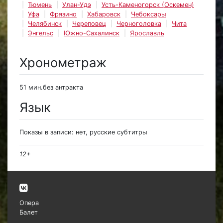
Тюмень
Улан-Удэ
Усть-Каменогорск (Оскемен)
Уфа
Фрязино
Хабаровск
Чебоксары
Челябинск
Череповец
Черноголовка
Чита
Энгельс
Южно-Сахалинск
Ярославль
Хронометраж
51 мин.без антракта
Язык
Показы в записи: нет, русские субтитры
12+
Опера
Балет