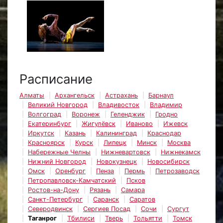
Расписание
Алматы
Архангельск
Астрахань
Барнаул
Великий Новгород
Владивосток
Владимир
Волгоград
Воронеж
Геленджик
Гродно
Екатеринбург
Жигулёвск
Иваново
Ижевск
Иркутск
Казань
Калининград
Краснодар
Красноярск
Курск
Липецк
Минск
Москва
Набережные Челны
Нижневартовск
Нижнекамск
Нижний Новгород
Новокузнецк
Новосибирск
Омск
Оренбург
Пенза
Пермь
Петрозаводск
Петропавловск-Камчатский
Псков
Ростов-на-Дону
Рязань
Самара
Санкт-Петербург
Саранск
Саратов
Северодвинск
Сергиев Посад
Сочи
Сургут
Таганрог
Тбилиси
Тверь
Тольятти
Томск