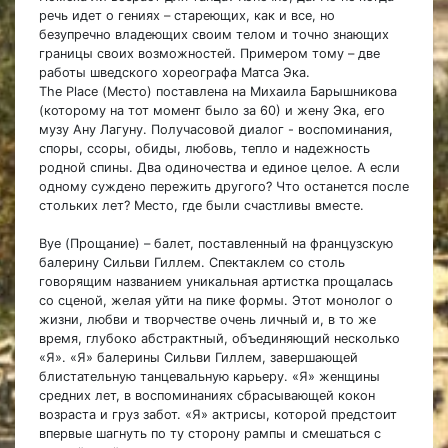
речь идет о гениях
–
стареющих, как и все, но
безупречно владеющих своим телом и точно знающих
границы своих возможностей. Примером тому – две
работы шведского хореографа Матса Эка.
The Place (Место) поставлена на Михаила Барышникова
(которому на тот момент было за 60) и жену Эка, его
музу Ану Лагуну. Получасовой диалог - воспоминания,
споры, ссоры, обиды, любовь, тепло и надежность
родной спины. Два одиночества и единое целое. А если
одному суждено пережить другого? Что останется после
стольких лет? Место, где были счастливы вместе.
Bye (Прощание) – балет, поставленный на французскую
балерину Сильви Гиллем. Спектаклем со столь
говорящим названием уникальная артистка прощалась
со сценой, желая уйти на пике формы. Этот монолог о
жизни, любви и творчестве очень личный и, в то же
время, глубоко абстрактный, объединяющий несколько
«Я». «Я» балерины Сильви Гиллем, завершающей
блистательную танцевальную карьеру. «Я» женщины
средних лет, в воспоминаниях сбрасывающей кокон
возраста и груз забот. «Я» актрисы, которой предстоит
впервые шагнуть по ту сторону рампы и смешаться с