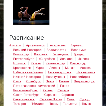
Расписание
Алматы
Архангельск
Астрахань
Барнаул
Великий Новгород
Владивосток
Владимир
Волгоград
Воронеж
Геленджик
Гродно
Екатеринбург
Жигулёвск
Иваново
Ижевск
Иркутск
Казань
Калининград
Краснодар
Красноярск
Курск
Липецк
Минск
Москва
Набережные Челны
Нижневартовск
Нижнекамск
Нижний Новгород
Новокузнецк
Новосибирск
Омск
Оренбург
Пенза
Пермь
Петрозаводск
Петропавловск-Камчатский
Псков
Ростов-на-Дону
Рязань
Самара
Санкт-Петербург
Саранск
Саратов
Северодвинск
Сергиев Посад
Сочи
Сургут
Таганрог
Тбилиси
Тверь
Тольятти
Томск