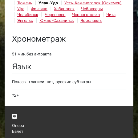
Тюмень
Улан-Удэ
Усть-Каменогорск (Оскемен)
Уфа
Фрязино
Хабаровск
Чебоксары
Челябинск
Череповец
Черноголовка
Чита
Энгельс
Южно-Сахалинск
Ярославль
Хронометраж
51 мин.без антракта
Язык
Показы в записи: нет, русские субтитры
12+
Опера
Балет