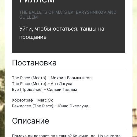
THE BALLETS OF MATS EK: BARYSHNIKOV AND
GUILLEM
Уйти, чтобы остаться: танцы на
прощание
Постановка
The Place (Место) – Михаил Барышников
The Place (Место) – Ана Лагуна
Bye (Прощание) – Сильви Гиллем
Хореограф – Матс Эк
Режиссер (The Place) – Юнас Окерлунд
Описание
Помеха ли возраст для танца? Конечно, да. Но не когда