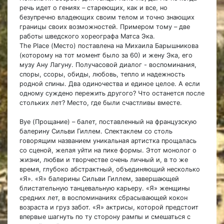
речь идет о гениях
–
стареющих, как и все, но
безупречно владеющих своим телом и точно знающих
границы своих возможностей. Примером тому – две
работы шведского хореографа Матса Эка.
The Place (Место) поставлена на Михаила Барышникова
(которому на тот момент было за 60) и жену Эка, его
музу Ану Лагуну. Получасовой диалог - воспоминания,
споры, ссоры, обиды, любовь, тепло и надежность
родной спины. Два одиночества и единое целое. А если
одному суждено пережить другого? Что останется после
стольких лет? Место, где были счастливы вместе.
Bye (Прощание) – балет, поставленный на французскую
балерину Сильви Гиллем. Спектаклем со столь
говорящим названием уникальная артистка прощалась
со сценой, желая уйти на пике формы. Этот монолог о
жизни, любви и творчестве очень личный и, в то же
время, глубоко абстрактный, объединяющий несколько
«Я». «Я» балерины Сильви Гиллем, завершающей
блистательную танцевальную карьеру. «Я» женщины
средних лет, в воспоминаниях сбрасывающей кокон
возраста и груз забот. «Я» актрисы, которой предстоит
впервые шагнуть по ту сторону рампы и смешаться с