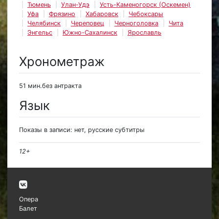
Тюмень
Улан-Удэ
Усть-Каменогорск (Оскемен)
Уфа
Фрязино
Хабаровск
Чебоксары
Челябинск
Череповец
Черноголовка
Чита
Энгельс
Южно-Сахалинск
Ярославль
Хронометраж
51 мин.без антракта
Язык
Показы в записи: нет, русские субтитры
12+
Опера
Балет