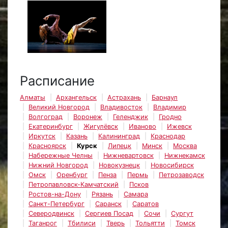
Расписание
Алматы
Архангельск
Астрахань
Барнаул
Великий Новгород
Владивосток
Владимир
Волгоград
Воронеж
Геленджик
Гродно
Екатеринбург
Жигулёвск
Иваново
Ижевск
Иркутск
Казань
Калининград
Краснодар
Красноярск
Курск
Липецк
Минск
Москва
Набережные Челны
Нижневартовск
Нижнекамск
Нижний Новгород
Новокузнецк
Новосибирск
Омск
Оренбург
Пенза
Пермь
Петрозаводск
Петропавловск-Камчатский
Псков
Ростов-на-Дону
Рязань
Самара
Санкт-Петербург
Саранск
Саратов
Северодвинск
Сергиев Посад
Сочи
Сургут
Таганрог
Тбилиси
Тверь
Тольятти
Томск