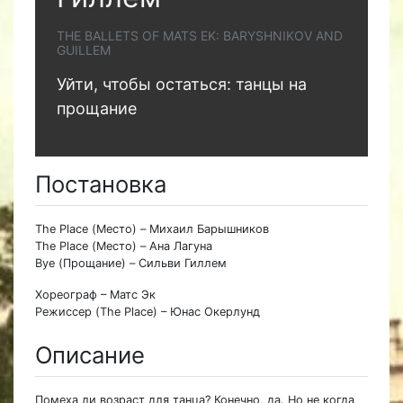
THE BALLETS OF MATS EK: BARYSHNIKOV AND
GUILLEM
Уйти, чтобы остаться: танцы на
прощание
Постановка
The Place (Место) – Михаил Барышников
The Place (Место) – Ана Лагуна
Bye (Прощание) – Сильви Гиллем
Хореограф – Матс Эк
Режиссер (The Place) – Юнас Окерлунд
Описание
Помеха ли возраст для танца? Конечно, да. Но не когда