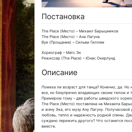
Постановка
The Place (Место) – Михаил Барышников
The Place (Место) – Ана Лагуна
Bye (Прощание) – Сильви Гиллем
Хореограф – Матс Эк
Режиссер (The Place) – Юнас Окерлунд
Описание
Помеха ли возраст для танца? Конечно, да. Но н
все, но безупречно владеющих своим телом и 
Примером тому – две работы шведского хорео
The Place (Место) поставлена на Михаила Бары
и жену Эка, его музу Ану Лагуну. Получасовой
любовь, тепло и надежность родной спины. Дв
суждено пережить другого? Что останется пос
вместе.