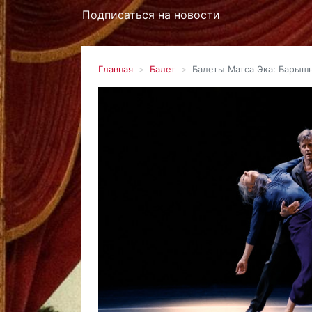
Подписаться на новости
Главная
Балет
Балеты Матса Эка: Барыш