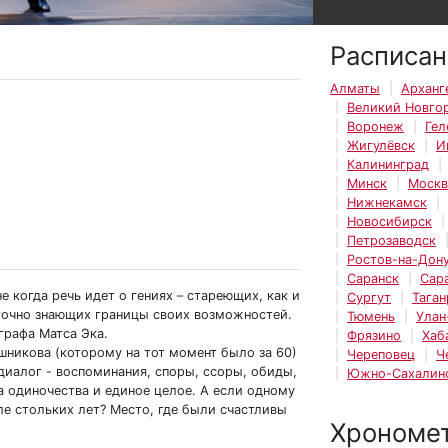
Расписан
Алматы
Арханг
Великий Новго
Воронеж
Гел
Жигулёвск
И
Калининград
Минск
Москв
Нижнекамск
Новосибирск
Петрозаводск
Ростов-на-Дон
Саранск
Сар
е когда речь идет о гениях
–
стареющих, как и
Сургут
Таган
точно знающих границы своих возможностей.
Тюмень
Улан
графа Матса Эка.
Фрязино
Хаб
шникова (которому на тот момент было за 60)
Череповец
Ч
 диалог - воспоминания, споры, ссоры, обиды,
Южно-Сахалин
а одиночества и единое целое. А если одному
ле стольких лет? Место, где были счастливы
Хрономе