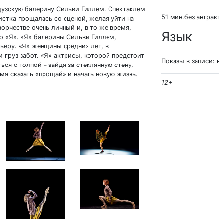
нцузскую балерину Сильви Гиллем. Спектаклем
51 мин.без антрак
истка прощалась со сценой, желая уйти на
орчестве очень личный и, в то же время,
Язык
о «Я». «Я» балерины Сильви Гиллем,
ьеру. «Я» женщины средних лет, в
 груз забот. «Я» актрисы, которой предстоит
Показы в записи: 
ься с толпой – зайдя за стеклянную стену,
мя сказать «прощай» и начать новую жизнь.
12+