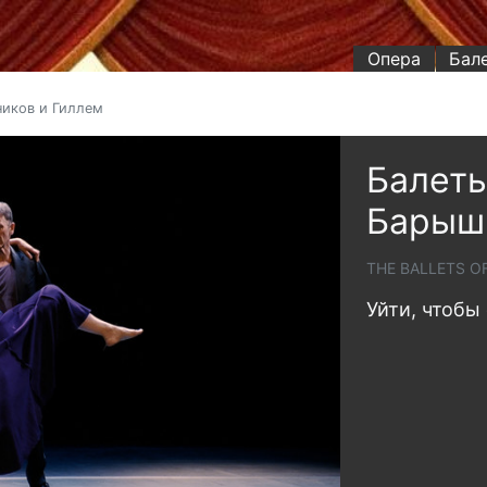
Опера
Бал
ников и Гиллем
Балеты
Барышн
THE BALLETS O
Уйти, чтобы