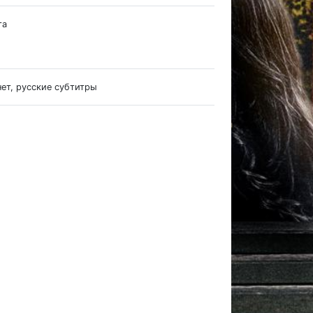
та
нет, русские субтитры