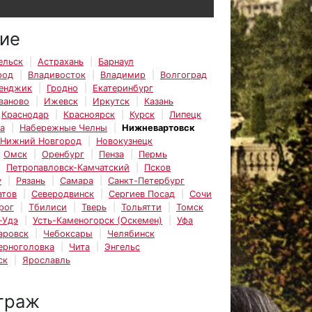
ие
ельск
Астрахань
Барнаул
род
Владивосток
Владимир
Волгоград
енджик
Гродно
Екатеринбург
ваново
Ижевск
Иркутск
Казань
Краснодар
Красноярск
Курск
Липецк
а
Набережные Челны
Нижневартовск
Нижний Новгород
Новокузнецк
Омск
Оренбург
Пенза
Пермь
Петропавловск-Камчатский
Псков
у
Рязань
Самара
Санкт-Петербург
атов
Северодвинск
Сергиев Посад
Сочи
рог
Тбилиси
Тверь
Тольятти
Томск
-Удэ
Усть-Каменогорск (Оскемен)
Уфа
аровск
Чебоксары
Челябинск
ерноголовка
Чита
Энгельс
ск
Ярославль
траж