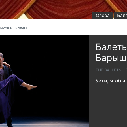
Опера
Бал
ников и Гиллем
Балеты
Барышн
THE BALLETS O
Уйти, чтобы