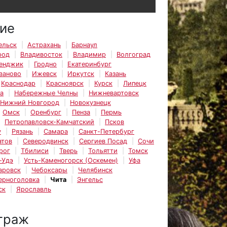
ие
ельск
Астрахань
Барнаул
род
Владивосток
Владимир
Волгоград
енджик
Гродно
Екатеринбург
ваново
Ижевск
Иркутск
Казань
Краснодар
Красноярск
Курск
Липецк
а
Набережные Челны
Нижневартовск
Нижний Новгород
Новокузнецк
Омск
Оренбург
Пенза
Пермь
Петропавловск-Камчатский
Псков
у
Рязань
Самара
Санкт-Петербург
атов
Северодвинск
Сергиев Посад
Сочи
рог
Тбилиси
Тверь
Тольятти
Томск
-Удэ
Усть-Каменогорск (Оскемен)
Уфа
аровск
Чебоксары
Челябинск
ерноголовка
Чита
Энгельс
ск
Ярославль
траж