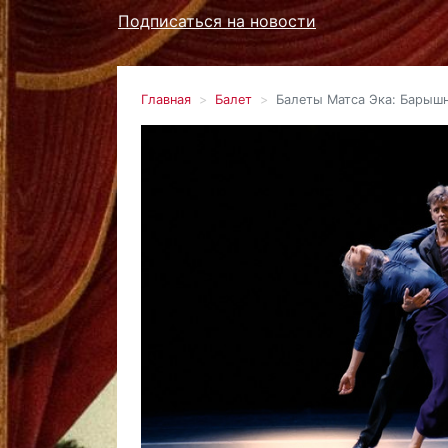
Подписаться на новости
Главная
Балет
Балеты Матса Эка: Барыш