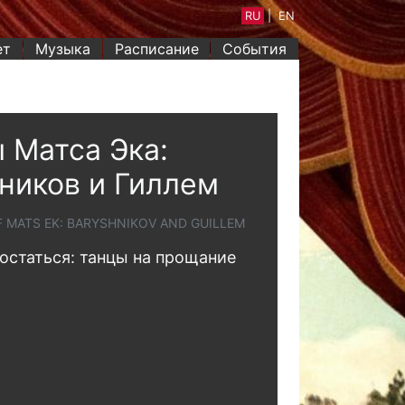
RU
|
EN
ет
Музыка
Расписание
События
 Матса Эка:
иков и Гиллем
F MATS EK: BARYSHNIKOV AND GUILLEM
 остаться: танцы на прощание