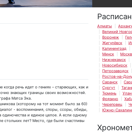
Расписан
Алматы
Арханг
Великий Новго
Воронеж
Гел
Жигулёвск
И
Калининград
Минск
Москв
Нижнекамск
Новосибирск
Петрозаводск
Ростов-на-Дон
Саранск
Сар
е когда речь идет о гениях
–
стареющих, как и
Сургут
Таган
точно знающих границы своих возможностей.
Тюмень
Улан
графа Матса Эка.
Фрязино
Хаб
шникова (которому на тот момент было за 60)
Череповец
Ч
 диалог - воспоминания, споры, ссоры, обиды,
Южно-Сахалин
а одиночества и единое целое. А если одному
ле стольких лет? Место, где были счастливы
Хрономе