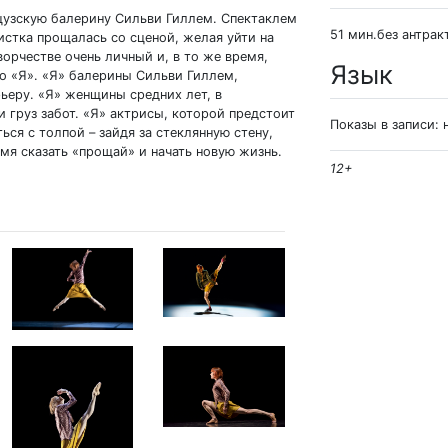
нцузскую балерину Сильви Гиллем. Спектаклем
51 мин.без антрак
истка прощалась со сценой, желая уйти на
орчестве очень личный и, в то же время,
Язык
о «Я». «Я» балерины Сильви Гиллем,
ьеру. «Я» женщины средних лет, в
 груз забот. «Я» актрисы, которой предстоит
Показы в записи: 
ься с толпой – зайдя за стеклянную стену,
мя сказать «прощай» и начать новую жизнь.
12+