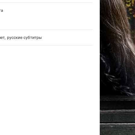
та
нет, русские субтитры