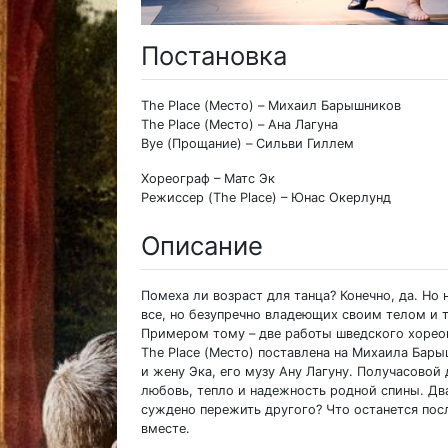
Постановка
The Place (Место) – Михаил Барышников
The Place (Место) – Ана Лагуна
Bye (Прощание) – Сильви Гиллем
Хореограф – Матс Эк
Режиссер (The Place) – Юнас Окерлунд
Описание
Помеха ли возраст для танца? Конечно, да. Но н
все, но безупречно владеющих своим телом и 
Примером тому – две работы шведского хорео
The Place (Место) поставлена на Михаила Бары
и жену Эка, его музу Ану Лагуну. Получасовой
любовь, тепло и надежность родной спины. Дв
суждено пережить другого? Что останется пос
вместе.