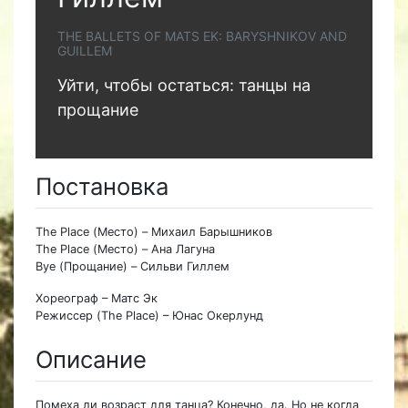
THE BALLETS OF MATS EK: BARYSHNIKOV AND
GUILLEM
Уйти, чтобы остаться: танцы на
прощание
Постановка
The Place (Место) – Михаил Барышников
The Place (Место) – Ана Лагуна
Bye (Прощание) – Сильви Гиллем
Хореограф – Матс Эк
Режиссер (The Place) – Юнас Окерлунд
Описание
Помеха ли возраст для танца? Конечно, да. Но не когда