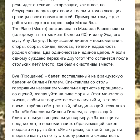
речь идет о гениях
–
стареющих, как и все, но
безупречно владеющих своим телом и точно знающих
границы своих возможностей. Примером тому – две
работы шведского хореографа Матса Эка.
The Place (Место) поставлена на Михаила Барышникова
(которому на тот момент было за 60) и жену Эка, его
музу Ану Лагуну. Получасовой диалог - воспоминания,
споры, ссоры, обиды, любовь, тепло и надежность
родной спины. Два одиночества и единое целое. А если
одному суждено пережить другого? Что останется после
стольких лет? Место, где были счастливы вместе.
Bye (Прощание) – балет, поставленный на французскую
балерину Сильви Гиллем. Спектаклем со столь
говорящим названием уникальная артистка прощалась
со сценой, желая уйти на пике формы. Этот монолог о
жизни, любви и творчестве очень личный и, в то же
время, глубоко абстрактный, объединяющий несколько
«Я». «Я» балерины Сильви Гиллем, завершающей
блистательную танцевальную карьеру. «Я» женщины
средних лет, в воспоминаниях сбрасывающей кокон
возраста и груз забот. «Я» актрисы, которой предстоит
впервые шагнуть по ту сторону рампы и смешаться с