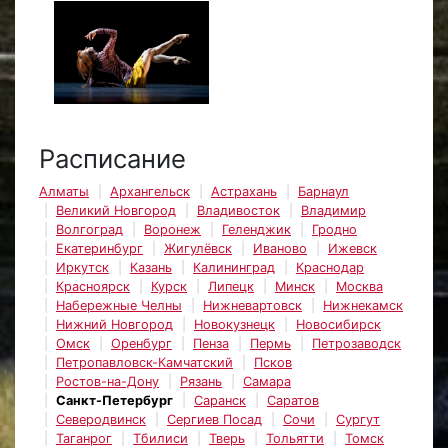
Расписание
Алматы
Архангельск
Астрахань
Барнаул
Великий Новгород
Владивосток
Владимир
Волгоград
Воронеж
Геленджик
Гродно
Екатеринбург
Жигулёвск
Иваново
Ижевск
Иркутск
Казань
Калининград
Краснодар
Красноярск
Курск
Липецк
Минск
Москва
Набережные Челны
Нижневартовск
Нижнекамск
Нижний Новгород
Новокузнецк
Новосибирск
Омск
Оренбург
Пенза
Пермь
Петрозаводск
Петропавловск-Камчатский
Псков
Ростов-на-Дону
Рязань
Самара
Санкт-Петербург
Саранск
Саратов
Северодвинск
Сергиев Посад
Сочи
Сургут
Таганрог
Тбилиси
Тверь
Тольятти
Томск