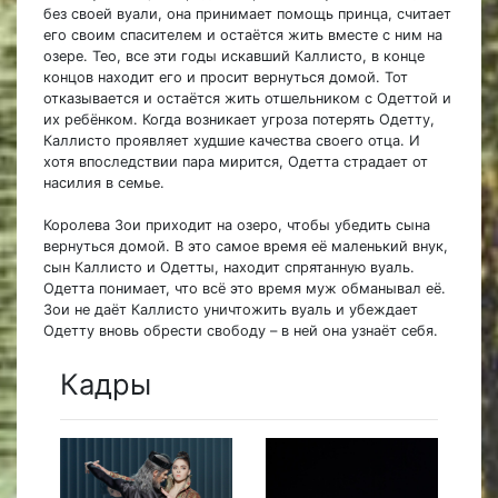
без своей вуали, она принимает помощь принца, считает
его своим спасителем и остаётся жить вместе с ним на
озере. Тео, все эти годы искавший Каллисто, в конце
концов находит его и просит вернуться домой. Тот
отказывается и остаётся жить отшельником с Одеттой и
их ребёнком. Когда возникает угроза потерять Одетту,
Каллисто проявляет худшие качества своего отца. И
хотя впоследствии пара мирится, Одетта страдает от
насилия в семье.
Королева Зои приходит на озеро, чтобы убедить сына
вернуться домой. В это самое время её маленький внук,
сын Каллисто и Одетты, находит спрятанную вуаль.
Одетта понимает, что всё это время муж обманывал её.
Зои не даёт Каллисто уничтожить вуаль и убеждает
Одетту вновь обрести свободу – в ней она узнаёт себя.
Кадры