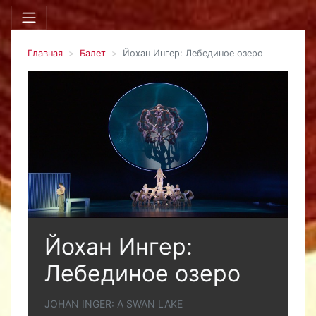
Главная
Балет
Йохан Ингер: Лебединое озеро
Йохан Ингер:
Лебединое озеро
JOHAN INGER: A SWAN LAKE