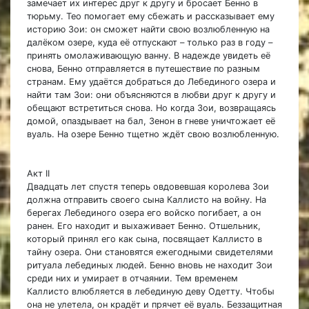
замечает их интерес друг к другу и бросает Бенно в
тюрьму. Тео помогает ему сбежать и рассказывает ему
историю Зои: он сможет найти свою возлюбленную на
далёком озере, куда её отпускают – только раз в году –
принять омолаживающую ванну. В надежде увидеть её
снова, Бенно отправляется в путешествие по разным
странам. Ему удаётся добраться до Лебединого озера и
найти там Зои: они объясняются в любви друг к другу и
обещают встретиться снова. Но когда Зои, возвращаясь
домой, опаздывает на бал, Зенон в гневе уничтожает её
вуаль. На озере Бенно тщетно ждёт свою возлюбленную.
Акт II
Двадцать лет спустя теперь овдовевшая королева Зои
должна отправить своего сына Каллисто на войну. На
берегах Лебединого озера его войско погибает, а он
ранен. Его находит и выхаживает Бенно. Отшельник,
который принял его как сына, посвящает Каллисто в
тайну озера. Они становятся ежегодными свидетелями
ритуала лебединых людей. Бенно вновь не находит Зои
среди них и умирает в отчаянии. Тем временем
Каллисто влюбляется в лебединую деву Одетту. Чтобы
она не улетела, он крадёт и прячет её вуаль. Беззащитная