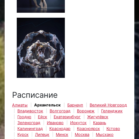
Расписание
Алматы
Архангельск
Барнаул
Великий Новгород
Владивосток
Волгоград
Воронеж
Геленджик
Гродно
Ейск
Екатеринбург
Жигулёвск
Зеленоград
Иваново
Иркутск
Казань
Калининград
Краснодар
Красноярск
Кстово
Курск
Липецк
Минск
Москва
Мысхако