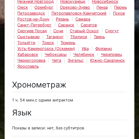
Нижний Новгород
Новокузнецк
Новосибирск
Омск
Оренбург
Орехово-Зуево
Пенза
Пермь
Петрозаводск
Петропавловск-Камчатский
Псков
Ростов-на-Дону
Рязань
Самара
Санкт-Петербург
Саранск
Саратов
Сергиев Посад
Сочи
Старый Оскол
Сургут
Сыктывкар
Таганрог
Тбилиси
Тверь
Тольятти
Томск
Тюмень
Усть-Каменогорск (Оскемен)
Уфа
Фрязино
Хабаровск
Чебоксары
Челябинск
Череповец
Черноголовка
Чита
Энгельс
Южно-Сахалинск
Ярославль
Хронометраж
1 ч. 54 мин.с одним антрактом
Язык
Показы в записи: нет, без субтитров