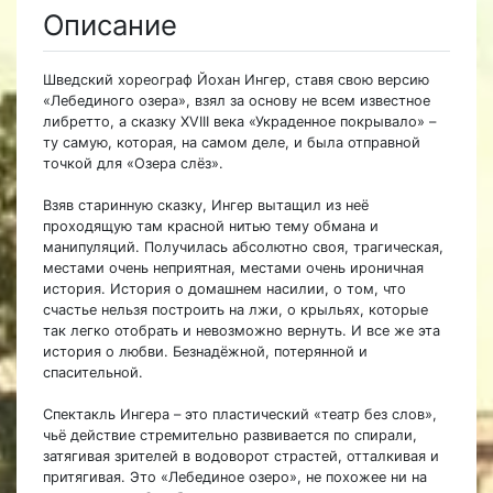
Описание
Шведский хореограф Йохан Ингер, ставя свою версию
«Лебединого озера», взял за основу не всем известное
либретто, а сказку XVIII века «Украденное покрывало» –
ту самую, которая, на самом деле, и была отправной
точкой для «Озера слёз».
Взяв старинную сказку, Ингер вытащил из неё
проходящую там красной нитью тему обмана и
манипуляций. Получилась абсолютно своя, трагическая,
местами очень неприятная, местами очень ироничная
история. История о домашнем насилии, о том, что
счастье нельзя построить на лжи, о крыльях, которые
так легко отобрать и невозможно вернуть. И все же эта
история о любви. Безнадёжной, потерянной и
спасительной.
Спектакль Ингера – это пластический «театр без слов»,
чьё действие стремительно развивается по спирали,
затягивая зрителей в водоворот страстей, отталкивая и
притягивая. Это «Лебединое озеро», не похожее ни на