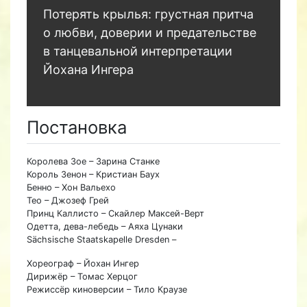
Потерять крылья: грустная притча
о любви, доверии и предательстве
в танцевальной интерпретации
Йохана Ингера
Постановка
Королева Зое – Зарина Станке
Король Зенон – Кристиан Баух
Бенно – Хон Вальехо
Тео – Джозеф Грей
Принц Каллисто – Скайлер Максей-Верт
Одетта, дева-лебедь – Аяха Цунаки
Sächsische Staatskapelle Dresden –
Хореограф – Йохан Ингер
Дирижёр – Томас Херцог
Режиссёр киноверсии – Тило Краузе