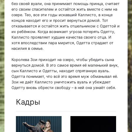
без своей вуали, она принимает помощь принца, считает
его своим спасителем и остаётся жить вместе с ним на
озере. Тео, все эти годы искавший Каллисто, в конце
концов находит его и просит вернуться домой. Тот
отказывается и остаётся жить отшельником с Одеттой и
их ребёнком. Когда возникает угроза потерять Одетту,
Каллисто проявляет худшие качества своего отца. И
хотя впоследствии пара мирится, Одетта страдает от
насилия в семье.
Королева Зои приходит на озеро, чтобы убедить сына
вернуться домой. В это самое время её маленький внук,
сын Каллисто и Одетты, находит спрятанную вуаль.
Одетта понимает, что всё это время муж обманывал её.
Зои не даёт Каллисто уничтожить вуаль и убеждает
Одетту вновь обрести свободу – в ней она узнаёт себя.
Кадры