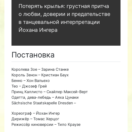
Потерять крылья: грустная притча
о любви, доверии и предательстве
в танцевальной интерпретации
Йохана Ингера
Постановка
Королева Зое – Зарина Станке
Король Зенон – Кристиан Баух
Бенно – Хон Вальехо
Тео – Джозеф Грей
Принц Каллисто – Скайлер Максей-Верт
Одетта, дева-лебедь – Аяха Цунаки
Sächsische Staatskapelle Dresden –
Хореограф – Йохан Ингер
Дирижёр – Томас Херцог
Режиссёр киноверсии – Тило Краузе