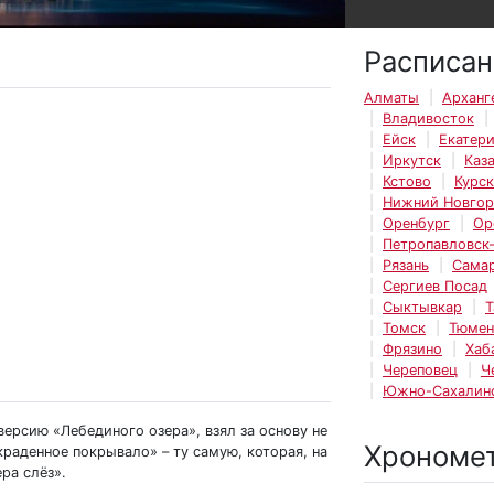
Расписан
Алматы
Арханг
Владивосток
Ейск
Екатер
Иркутск
Каз
Кстово
Курск
Нижний Новго
Оренбург
Ор
Петропавловск
Рязань
Сама
Сергиев Посад
Сыктывкар
Т
Томск
Тюмен
Фрязино
Хаб
Череповец
Ч
Южно-Сахалин
ерсию «Лебединого озера», взял за основу не
Хрономе
Украденное покрывало» – ту самую, которая, на
ра слёз».