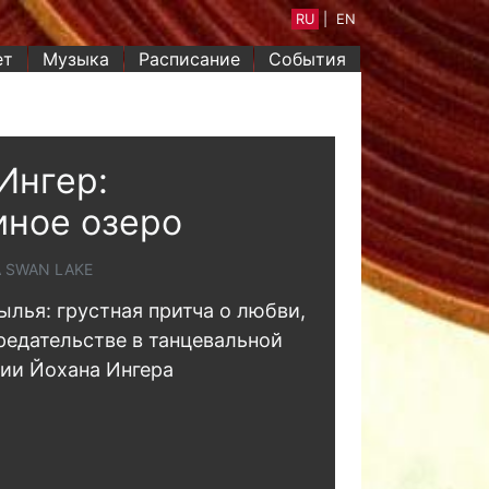
RU
|
EN
ет
Музыка
Расписание
События
Ингер:
ное озеро
A SWAN LAKE
ылья: грустная притча о любви,
редательстве в танцевальной
ии Йохана Ингера