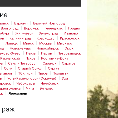
ие
ельск
Барнаул
Великий Новгород
Волгоград
Воронеж
Геленджик
Гродно
инбург
Жигулёвск
Зеленоград
Иваново
ань
Калининград
Краснодар
Красноярск
Липецк
Минск
Москва
Мысхако
род
Новокузнецк
Новосибирск
Омск
ехово-Зуево
Пенза
Пермь
Петрозаводск
-Камчатский
Псков
Ростов-на-Дону
ра
Санкт-Петербург
Саранск
Саратов
Сочи
Старый Оскол
Сургут
аганрог
Тбилиси
Тверь
Тольятти
ь
Усть-Каменогорск (Оскемен)
Уфа
аровск
Чебоксары
Челябинск
ерноголовка
Чита
Энгельс
ск
Ярославль
траж