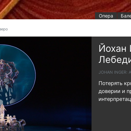
Опера
Бал
зеро
Йохан 
Лебеди
JOHAN INGER: 
Потерять кр
доверии и п
интерпретац