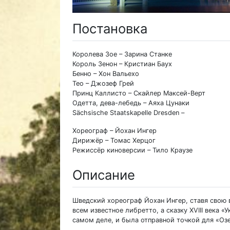
Постановка
Королева Зое – Зарина Станке
Король Зенон – Кристиан Баух
Бенно – Хон Вальехо
Тео – Джозеф Грей
Принц Каллисто – Скайлер Максей-Верт
Одетта, дева-лебедь – Аяха Цунаки
Sächsische Staatskapelle Dresden –
Хореограф – Йохан Ингер
Дирижёр – Томас Херцог
Режиссёр киноверсии – Тило Краузе
Описание
Шведский хореограф Йохан Ингер, ставя свою в
всем известное либретто, а сказку XVIII века «
самом деле, и была отправной точкой для «Озе