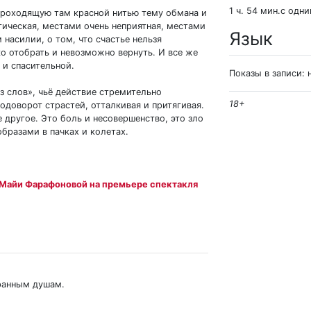
1 ч. 54 мин.с одн
 проходящую там красной нитью тему обмана и
гическая, местами очень неприятная, местами
Язык
насилии, о том, что счастье нельзя
ко отобрать и невозможно вернуть. И все же
 и спасительной.
Показы в записи: 
ез слов», чьё действие стремительно
18+
водоворот страстей, отталкивая и притягивая.
 другое. Это боль и несовершенство, это зло
образами в пачках и колетах.
 Майи Фарафоновой на премьере спектакля
бранным душам.