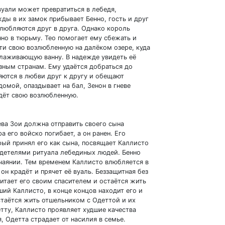
уали может превратиться в лебедя,
ды в их замок прибывает Бенно, гость и друг
влюбляются друг в друга. Однако король
нно в тюрьму. Тео помогает ему сбежать и
ти свою возлюбленную на далёком озере, куда
молаживающую ванну. В надежде увидеть её
азным странам. Ему удаётся добраться до
яются в любви друг к другу и обещают
домой, опаздывает на бал, Зенон в гневе
ждёт свою возлюбленную.
ева Зои должна отправить своего сына
а его войско погибает, а он ранен. Его
рый принял его как сына, посвящает Каллисто
идетелями ритуала лебединых людей. Бенно
тчаянии. Тем временем Каллисто влюбляется в
он крадёт и прячет её вуаль. Беззащитная без
итает его своим спасителем и остаётся жить
вший Каллисто, в конце концов находит его и
стаётся жить отшельником с Одеттой и их
етту, Каллисто проявляет худшие качества
я, Одетта страдает от насилия в семье.