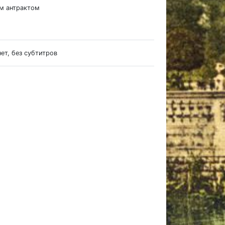
им антрактом
нет, без субтитров