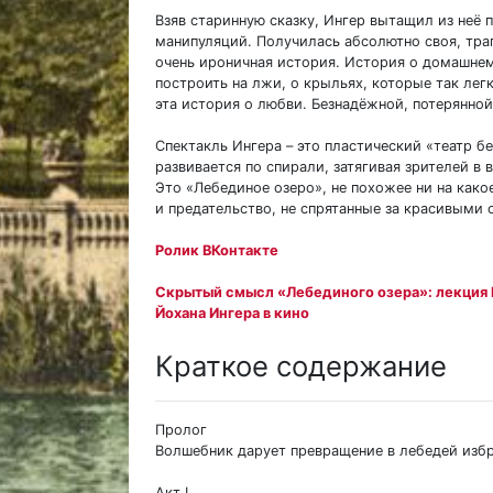
Взяв старинную сказку, Ингер вытащил из неё
манипуляций. Получилась абсолютно своя, тра
очень ироничная история. История о домашнем 
построить на лжи, о крыльях, которые так лег
эта история о любви. Безнадёжной, потерянной
Спектакль Ингера – это пластический «театр б
развивается по спирали, затягивая зрителей в 
Это «Лебединое озеро», не похожее ни на какое
и предательство, не спрятанные за красивыми 
Ролик ВКонтакте
Скрытый смысл «Лебединого озера»: лекция
Йохана Ингера в кино
Краткое содержание
Пролог
Волшебник дарует превращение в лебедей из
Акт I