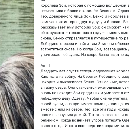
Королева Зои, которая с помощью волшебной в
несчастлива в браке с королём Зеноном. Однаж
Тео, доверенного лица Зои. Бенно и королева 
замечает их интерес друг к другу и бросает Бе
рассказывает ему историю Зои: он сможет най
её отпускают – только раз в году – принять о
снова, Бенно отправляется в путешествие по р
Лебединого озера и найти там Зои: они объясн
встретиться снова. Но когда Зои, возвращаясь 
уничтожает её вуаль. На озере Бенно тщетно 
Акт II
Двадцать лет спустя теперь овдовевшая корол
Каллисто на войну. На берегах Лебединого озер
находит и выхаживает Бенно. Отшельник, кото
в тайну озера. Они становятся ежегодными св
вновь не находит Зои среди них и умирает в о
лебединую деву Одетту. Чтобы она не улетела, 
своей вуали, она принимает помощь принца, сч
вместе с ним на озере. Тео, все эти годы иска
просит вернуться домой. Тот отказывается и о
ребёнком. Когда возникает угроза потерять Од
своего отца. И хотя впоследствии пара миритс