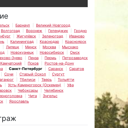
ие
ельск
Барнаул
Великий Новгород
Волгоград
Воронеж
Геленджик
Гродно
инбург
Жигулёвск
Зеленоград
Иваново
ань
Калининград
Краснодар
Красноярск
Липецк
Минск
Москва
Мысхако
род
Новокузнецк
Новосибирск
Омск
ехово-Зуево
Пенза
Пермь
Петрозаводск
-Камчатский
Псков
Ростов-на-Дону
ра
Санкт-Петербург
Саранск
Саратов
Сочи
Старый Оскол
Сургут
аганрог
Тбилиси
Тверь
Тольятти
ь
Усть-Каменогорск (Оскемен)
Уфа
аровск
Чебоксары
Челябинск
ерноголовка
Чита
Энгельс
ск
Ярославль
траж