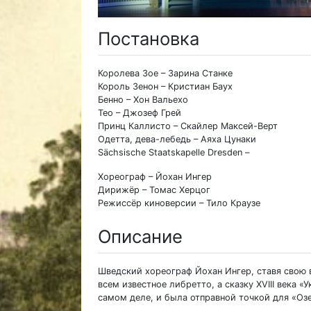
Постановка
Королева Зое – Зарина Станке
Король Зенон – Кристиан Баух
Бенно – Хон Вальехо
Тео – Джозеф Грей
Принц Каллисто – Скайлер Максей-Верт
Одетта, дева-лебедь – Аяха Цунаки
Sächsische Staatskapelle Dresden –
Хореограф – Йохан Ингер
Дирижёр – Томас Херцог
Режиссёр киноверсии – Тило Краузе
Описание
Шведский хореограф Йохан Ингер, ставя свою в
всем известное либретто, а сказку XVIII века «
самом деле, и была отправной точкой для «Озе