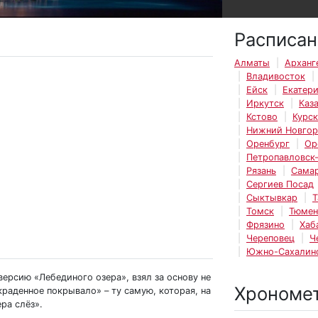
Расписан
Алматы
Арханг
Владивосток
Ейск
Екатер
Иркутск
Каз
Кстово
Курск
Нижний Новго
Оренбург
Ор
Петропавловск
Рязань
Сама
Сергиев Посад
Сыктывкар
Т
Томск
Тюмен
Фрязино
Хаб
Череповец
Ч
Южно-Сахалин
ерсию «Лебединого озера», взял за основу не
Хрономе
Украденное покрывало» – ту самую, которая, на
ра слёз».