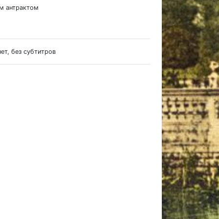
им антрактом
нет, без субтитров