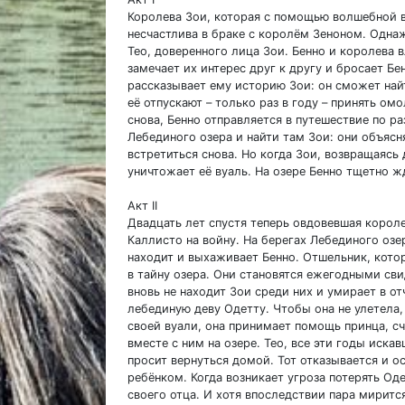
Королева Зои, которая с помощью волшебной в
несчастлива в браке с королём Зеноном. Однаж
Тео, доверенного лица Зои. Бенно и королева 
замечает их интерес друг к другу и бросает Бе
рассказывает ему историю Зои: он сможет най
её отпускают – только раз в году – принять о
снова, Бенно отправляется в путешествие по р
Лебединого озера и найти там Зои: они объясн
встретиться снова. Но когда Зои, возвращаясь 
уничтожает её вуаль. На озере Бенно тщетно 
Акт II
Двадцать лет спустя теперь овдовевшая корол
Каллисто на войну. На берегах Лебединого озер
находит и выхаживает Бенно. Отшельник, кото
в тайну озера. Они становятся ежегодными св
вновь не находит Зои среди них и умирает в о
лебединую деву Одетту. Чтобы она не улетела, 
своей вуали, она принимает помощь принца, сч
вместе с ним на озере. Тео, все эти годы иска
просит вернуться домой. Тот отказывается и о
ребёнком. Когда возникает угроза потерять Од
своего отца. И хотя впоследствии пара миритс