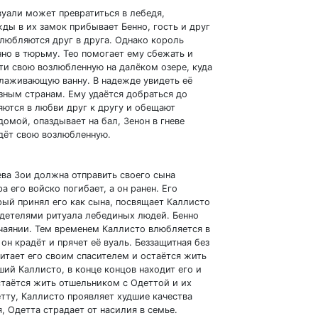
уали может превратиться в лебедя,
ды в их замок прибывает Бенно, гость и друг
влюбляются друг в друга. Однако король
нно в тюрьму. Тео помогает ему сбежать и
ти свою возлюбленную на далёком озере, куда
молаживающую ванну. В надежде увидеть её
азным странам. Ему удаётся добраться до
яются в любви друг к другу и обещают
домой, опаздывает на бал, Зенон в гневе
ждёт свою возлюбленную.
ева Зои должна отправить своего сына
а его войско погибает, а он ранен. Его
рый принял его как сына, посвящает Каллисто
идетелями ритуала лебединых людей. Бенно
тчаянии. Тем временем Каллисто влюбляется в
он крадёт и прячет её вуаль. Беззащитная без
итает его своим спасителем и остаётся жить
вший Каллисто, в конце концов находит его и
стаётся жить отшельником с Одеттой и их
етту, Каллисто проявляет худшие качества
я, Одетта страдает от насилия в семье.