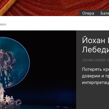
Опера
Бал
зеро
Йохан 
Лебеди
JOHAN INGER: 
Потерять кр
доверии и п
интерпретац