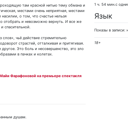
1 ч. 54 мин.с одн
 проходящую там красной нитью тему обмана и
гическая, местами очень неприятная, местами
Язык
насилии, о том, что счастье нельзя
ко отобрать и невозможно вернуть. И все же
 и спасительной.
Показы в записи: 
ез слов», чьё действие стремительно
18+
водоворот страстей, отталкивая и притягивая.
 другое. Это боль и несовершенство, это зло
образами в пачках и колетах.
 Майи Фарафоновой на премьере спектакля
бранным душам.