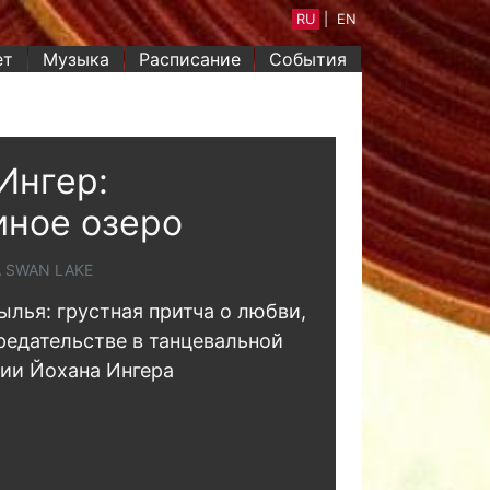
RU
|
EN
ет
Музыка
Расписание
События
Ингер:
ное озеро
A SWAN LAKE
ылья: грустная притча о любви,
редательстве в танцевальной
ии Йохана Ингера