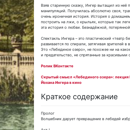
Взяв старинную сказку, Ингер вытащил из неё
манипуляций. Получилась абсолютно своя, тра
очень ироничная история. История о домашнем 
построить на лжи, о крыльях, которые так лег
эта история о любви. Безнадёжной, потерянной
Спектакль Ингера – это пластический «театр б
развивается по спирали, затягивая зрителей в 
Это «Лебединое озеро», не похожее ни на какое
и предательство, не спрятанные за красивыми 
Ролик ВКонтакте
Скрытый смысл «Лебединого озера»: лекция
Йохана Ингера в кино
Краткое содержание
Пролог
Волшебник дарует превращение в лебедей из
Акт I