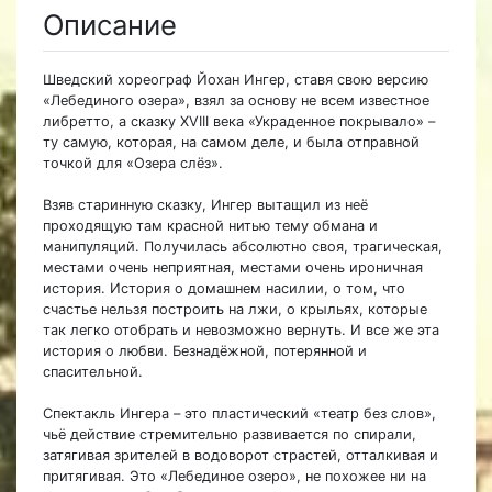
Описание
Шведский хореограф Йохан Ингер, ставя свою версию
«Лебединого озера», взял за основу не всем известное
либретто, а сказку XVIII века «Украденное покрывало» –
ту самую, которая, на самом деле, и была отправной
точкой для «Озера слёз».
Взяв старинную сказку, Ингер вытащил из неё
проходящую там красной нитью тему обмана и
манипуляций. Получилась абсолютно своя, трагическая,
местами очень неприятная, местами очень ироничная
история. История о домашнем насилии, о том, что
счастье нельзя построить на лжи, о крыльях, которые
так легко отобрать и невозможно вернуть. И все же эта
история о любви. Безнадёжной, потерянной и
спасительной.
Спектакль Ингера – это пластический «театр без слов»,
чьё действие стремительно развивается по спирали,
затягивая зрителей в водоворот страстей, отталкивая и
притягивая. Это «Лебединое озеро», не похожее ни на