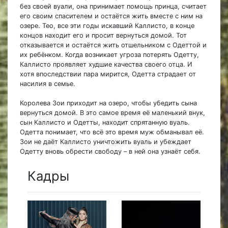
без своей вуали, она принимает помощь принца, считает
его своим спасителем и остаётся жить вместе с ним на
озере. Тео, все эти годы искавший Каллисто, в конце
концов находит его и просит вернуться домой. Тот
отказывается и остаётся жить отшельником с Одеттой и
их ребёнком. Когда возникает угроза потерять Одетту,
Каллисто проявляет худшие качества своего отца. И
хотя впоследствии пара мирится, Одетта страдает от
насилия в семье.
Королева Зои приходит на озеро, чтобы убедить сына
вернуться домой. В это самое время её маленький внук,
сын Каллисто и Одетты, находит спрятанную вуаль.
Одетта понимает, что всё это время муж обманывал её.
Зои не даёт Каллисто уничтожить вуаль и убеждает
Одетту вновь обрести свободу – в ней она узнаёт себя.
Кадры