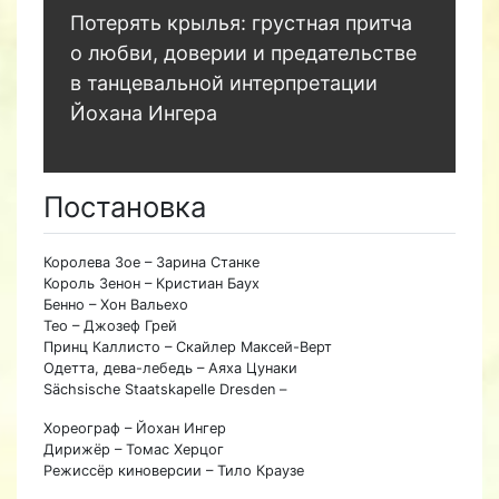
Потерять крылья: грустная притча
о любви, доверии и предательстве
в танцевальной интерпретации
Йохана Ингера
Постановка
Королева Зое – Зарина Станке
Король Зенон – Кристиан Баух
Бенно – Хон Вальехо
Тео – Джозеф Грей
Принц Каллисто – Скайлер Максей-Верт
Одетта, дева-лебедь – Аяха Цунаки
Sächsische Staatskapelle Dresden –
Хореограф – Йохан Ингер
Дирижёр – Томас Херцог
Режиссёр киноверсии – Тило Краузе