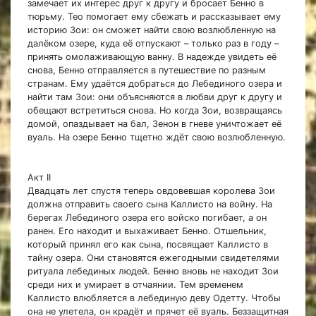
замечает их интерес друг к другу и бросает Бенно в
тюрьму. Тео помогает ему сбежать и рассказывает ему
историю Зои: он сможет найти свою возлюбленную на
далёком озере, куда её отпускают – только раз в году –
принять омолаживающую ванну. В надежде увидеть её
снова, Бенно отправляется в путешествие по разным
странам. Ему удаётся добраться до Лебединого озера и
найти там Зои: они объясняются в любви друг к другу и
обещают встретиться снова. Но когда Зои, возвращаясь
домой, опаздывает на бал, Зенон в гневе уничтожает её
вуаль. На озере Бенно тщетно ждёт свою возлюбленную.
Акт II
Двадцать лет спустя теперь овдовевшая королева Зои
должна отправить своего сына Каллисто на войну. На
берегах Лебединого озера его войско погибает, а он
ранен. Его находит и выхаживает Бенно. Отшельник,
который принял его как сына, посвящает Каллисто в
тайну озера. Они становятся ежегодными свидетелями
ритуала лебединых людей. Бенно вновь не находит Зои
среди них и умирает в отчаянии. Тем временем
Каллисто влюбляется в лебединую деву Одетту. Чтобы
она не улетела, он крадёт и прячет её вуаль. Беззащитная