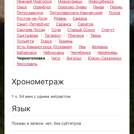
Нижний Новгород
Новокузнецк
Новосибирск
Омск
Оренбург
Орехово-Зуево
Пенза
Пермь
Петрозаводск
Петропавловск-Камчатский
Псков
Ростов-на-Дону
Рязань
Самара
Санкт-Петербург
Саранск
Саратов
Сергиев Посад
Сочи
Старый Оскол
Сургут
Сыктывкар
Таганрог
Тбилиси
Тверь
Тольятти
Томск
Тюмень
Усть-Каменогорск (Оскемен)
Уфа
Фрязино
Хабаровск
Чебоксары
Челябинск
Череповец
Черноголовка
Чита
Энгельс
Южно-Сахалинск
Ярославль
Хронометраж
1 ч. 54 мин.с одним антрактом
Язык
Показы в записи: нет, без субтитров