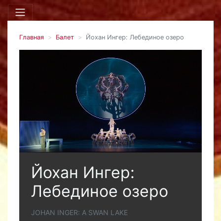
Главная
Балет
Йохан Ингер: Лебединое озеро
Йохан Ингер:
Лебединое озеро
JOHAN INGER: A SWAN LAKE