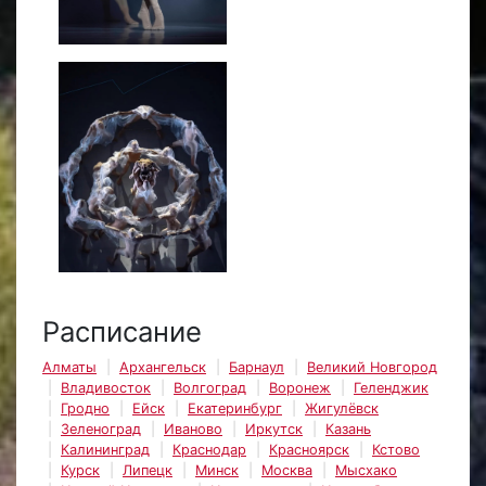
Расписание
Алматы
Архангельск
Барнаул
Великий Новгород
Владивосток
Волгоград
Воронеж
Геленджик
Гродно
Ейск
Екатеринбург
Жигулёвск
Зеленоград
Иваново
Иркутск
Казань
Калининград
Краснодар
Красноярск
Кстово
Курск
Липецк
Минск
Москва
Мысхако