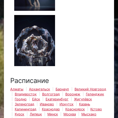
Расписание
Алматы
Архангельск
Барнаул
Великий Новгород
Владивосток
Волгоград
Воронеж
Геленджик
Гродно
Ейск
Екатеринбург
Жигулёвск
Зеленоград
Иваново
Иркутск
Казань
Калининград
Краснодар
Красноярск
Кстово
Курск
Липецк
Минск
Москва
Мысхако