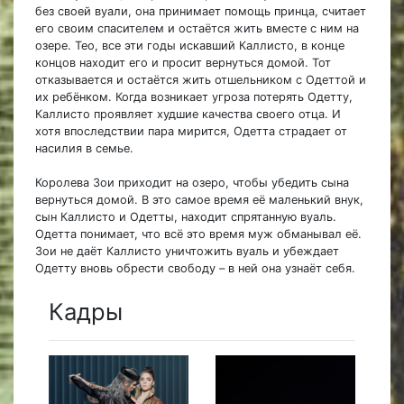
без своей вуали, она принимает помощь принца, считает
его своим спасителем и остаётся жить вместе с ним на
озере. Тео, все эти годы искавший Каллисто, в конце
концов находит его и просит вернуться домой. Тот
отказывается и остаётся жить отшельником с Одеттой и
их ребёнком. Когда возникает угроза потерять Одетту,
Каллисто проявляет худшие качества своего отца. И
хотя впоследствии пара мирится, Одетта страдает от
насилия в семье.
Королева Зои приходит на озеро, чтобы убедить сына
вернуться домой. В это самое время её маленький внук,
сын Каллисто и Одетты, находит спрятанную вуаль.
Одетта понимает, что всё это время муж обманывал её.
Зои не даёт Каллисто уничтожить вуаль и убеждает
Одетту вновь обрести свободу – в ней она узнаёт себя.
Кадры