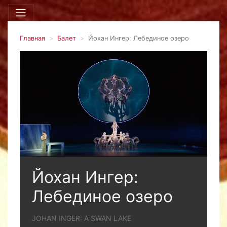
Главная
Балет
Йохан Ингер: Лебединое озеро
Йохан Ингер:
Лебединое озеро
JOHAN INGER: A SWAN LAKE