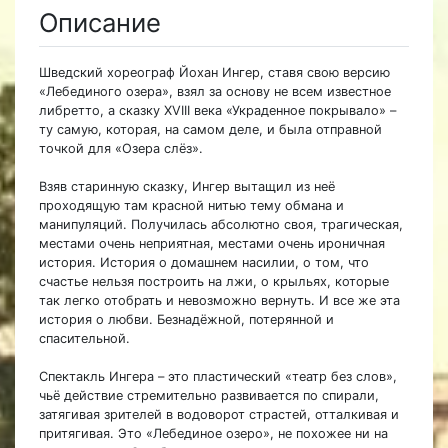
Описание
Шведский хореограф Йохан Ингер, ставя свою версию
«Лебединого озера», взял за основу не всем известное
либретто, а сказку XVIII века «Украденное покрывало» –
ту самую, которая, на самом деле, и была отправной
точкой для «Озера слёз».
Взяв старинную сказку, Ингер вытащил из неё
проходящую там красной нитью тему обмана и
манипуляций. Получилась абсолютно своя, трагическая,
местами очень неприятная, местами очень ироничная
история. История о домашнем насилии, о том, что
счастье нельзя построить на лжи, о крыльях, которые
так легко отобрать и невозможно вернуть. И все же эта
история о любви. Безнадёжной, потерянной и
спасительной.
Спектакль Ингера – это пластический «театр без слов»,
чьё действие стремительно развивается по спирали,
затягивая зрителей в водоворот страстей, отталкивая и
притягивая. Это «Лебединое озеро», не похожее ни на