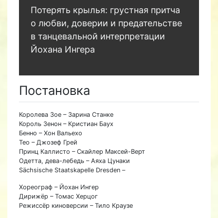
Потерять крылья: грустная притча
о любви, доверии и предательстве
в танцевальной интерпретации
Йохана Ингера
Постановка
Королева Зое – Зарина Станке
Король Зенон – Кристиан Баух
Бенно – Хон Вальехо
Тео – Джозеф Грей
Принц Каллисто – Скайлер Максей-Верт
Одетта, дева-лебедь – Аяха Цунаки
Sächsische Staatskapelle Dresden –
Хореограф – Йохан Ингер
Дирижёр – Томас Херцог
Режиссёр киноверсии – Тило Краузе