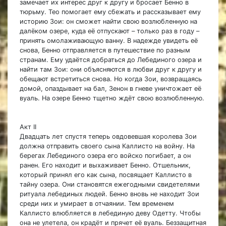
замечает их интерес друг к другу и бросает Бенно в
тюрьму. Тео помогает ему сбежать и рассказывает ему
историю Зои: он сможет найти свою возлюбленную на
далёком озере, куда её отпускают – только раз в году –
принять омолаживающую ванну. В надежде увидеть её
снова, Бенно отправляется в путешествие по разным
странам. Ему удаётся добраться до Лебединого озера и
найти там Зои: они объясняются в любви друг к другу и
обещают встретиться снова. Но когда Зои, возвращаясь
домой, опаздывает на бал, Зенон в гневе уничтожает её
вуаль. На озере Бенно тщетно ждёт свою возлюбленную.
Акт II
Двадцать лет спустя теперь овдовевшая королева Зои
должна отправить своего сына Каллисто на войну. На
берегах Лебединого озера его войско погибает, а он
ранен. Его находит и выхаживает Бенно. Отшельник,
который принял его как сына, посвящает Каллисто в
тайну озера. Они становятся ежегодными свидетелями
ритуала лебединых людей. Бенно вновь не находит Зои
среди них и умирает в отчаянии. Тем временем
Каллисто влюбляется в лебединую деву Одетту. Чтобы
она не улетела, он крадёт и прячет её вуаль. Беззащитная