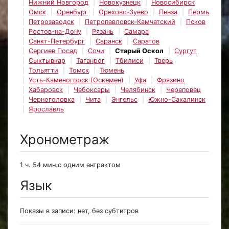
Нижний Новгород
Новокузнецк
Новосибирск
Омск
Оренбург
Орехово-Зуево
Пенза
Пермь
Петрозаводск
Петропавловск-Камчатский
Псков
Ростов-на-Дону
Рязань
Самара
Санкт-Петербург
Саранск
Саратов
Сергиев Посад
Сочи
Старый Оскол
Сургут
Сыктывкар
Таганрог
Тбилиси
Тверь
Тольятти
Томск
Тюмень
Усть-Каменогорск (Оскемен)
Уфа
Фрязино
Хабаровск
Чебоксары
Челябинск
Череповец
Черноголовка
Чита
Энгельс
Южно-Сахалинск
Ярославль
Хронометраж
1 ч. 54 мин.с одним антрактом
Язык
Показы в записи: нет, без субтитров