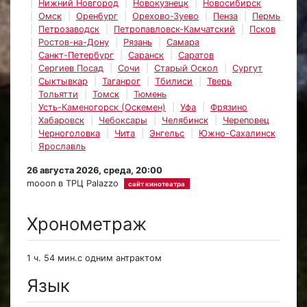
Нижний Новгород
Новокузнецк
Новосибирск
Омск
Оренбург
Орехово-Зуево
Пенза
Пермь
Петрозаводск
Петропавловск-Камчатский
Псков
Ростов-на-Дону
Рязань
Самара
Санкт-Петербург
Саранск
Саратов
Сергиев Посад
Сочи
Старый Оскол
Сургут
Сыктывкар
Таганрог
Тбилиси
Тверь
Тольятти
Томск
Тюмень
Усть-Каменогорск (Оскемен)
Уфа
Фрязино
Хабаровск
Чебоксары
Челябинск
Череповец
Черноголовка
Чита
Энгельс
Южно-Сахалинск
Ярославль
26 августа 2026, среда, 20:00
mooon в ТРЦ Palazzo
сайт кинотеатра
Хронометраж
1 ч. 54 мин.с одним антрактом
Язык