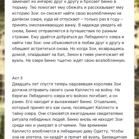
замечает их интерес друг к другу и бросает Бенно в
тюрьму. Тео помогает ему сбежать и рассказывает ему
историю Зои: он сможет найти свою возлюбленную на
далёком озере, куда её отпускают – только раз в году –
принять омолаживающую ванну. В надежде увидеть её
снова, Бенно отправляется в путешествие по разным
странам. Ему удаётся добраться до Лебединого озера и
найти там Зои: они объясняются в любви друг к другу и
обещают встретиться снова. Но когда Зои, возвращаясь
домой, опаздывает на бал, Зенон в гневе уничтожает её
вуаль. На озере Бенно тщетно ждёт свою возлюбленную.
Акт II
Двадцать лет спустя теперь овдовевшая королева Зои
должна отправить своего сына Каллисто на войну. На
берегах Лебединого озера его войско погибает, а он
ранен. Его находит и выхаживает Бенно. Отшельник,
который принял его как сына, посвящает Каллисто в
тайну озера. Они становятся ежегодными свидетелями
ритуала лебединых людей. Бенно вновь не находит Зои
среди них и умирает в отчаянии. Тем временем
Каллисто влюбляется в лебединую деву Одетту. Чтобы
она не улетела, он крадёт и прячет её вуаль. Беззащитная