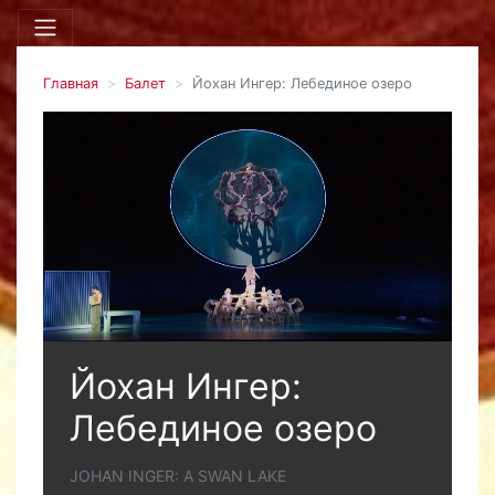
Главная
Балет
Йохан Ингер: Лебединое озеро
Йохан Ингер:
Лебединое озеро
JOHAN INGER: A SWAN LAKE