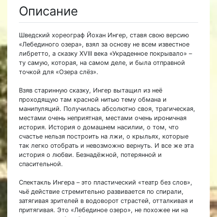
Описание
Шведский хореограф Йохан Ингер, ставя свою версию
«Лебединого озера», взял за основу не всем известное
либретто, а сказку XVIII века «Украденное покрывало» –
ту самую, которая, на самом деле, и была отправной
точкой для «Озера слёз».
Взяв старинную сказку, Ингер вытащил из неё
проходящую там красной нитью тему обмана и
манипуляций. Получилась абсолютно своя, трагическая,
местами очень неприятная, местами очень ироничная
история. История о домашнем насилии, о том, что
счастье нельзя построить на лжи, о крыльях, которые
так легко отобрать и невозможно вернуть. И все же эта
история о любви. Безнадёжной, потерянной и
спасительной.
Спектакль Ингера – это пластический «театр без слов»,
чьё действие стремительно развивается по спирали,
затягивая зрителей в водоворот страстей, отталкивая и
притягивая. Это «Лебединое озеро», не похожее ни на