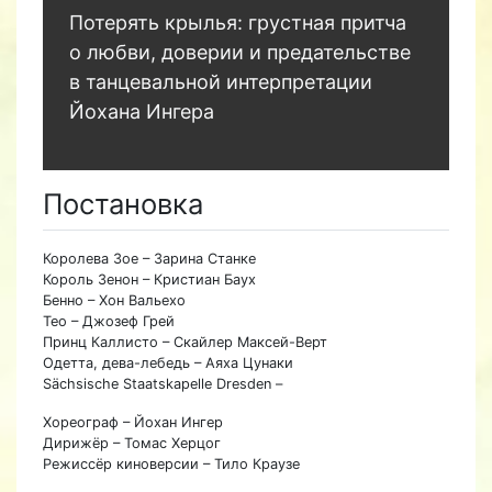
Потерять крылья: грустная притча
о любви, доверии и предательстве
в танцевальной интерпретации
Йохана Ингера
Постановка
Королева Зое – Зарина Станке
Король Зенон – Кристиан Баух
Бенно – Хон Вальехо
Тео – Джозеф Грей
Принц Каллисто – Скайлер Максей-Верт
Одетта, дева-лебедь – Аяха Цунаки
Sächsische Staatskapelle Dresden –
Хореограф – Йохан Ингер
Дирижёр – Томас Херцог
Режиссёр киноверсии – Тило Краузе