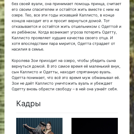
без своей вуали, она принимает помощь принца, считает
его своим спасителем и остаётся жить вместе с ним на
озере. Тео, все эти годы искавший Каллисто, в конце
концов находит его и просит вернуться домой. Тот
отказывается и остаётся жить отшельником с Одеттой и
их ребёнком. Когда возникает угроза потерять Одетту,
Каллисто проявляет худшие качества своего отца. И
хотя впоследствии пара мирится, Одетта страдает от
насилия в семье.
Королева Зои приходит на озеро, чтобы убедить сына
вернуться домой. В это самое время её маленький внук,
сын Каллисто и Одетты, находит спрятанную вуаль.
Одетта понимает, что всё это время муж обманывал её.
Зои не даёт Каллисто уничтожить вуаль и убеждает
Одетту вновь обрести свободу – в ней она узнаёт себя.
Кадры