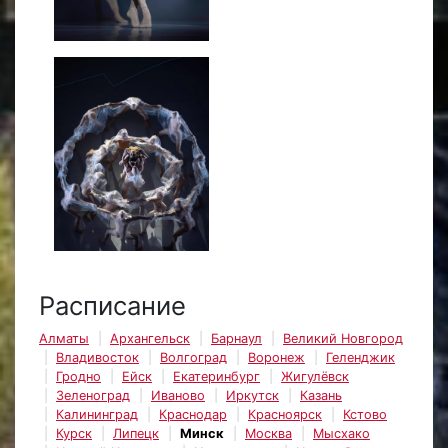
Расписание
Алматы
Архангельск
Барнаул
Великий Новгород
Владивосток
Волгоград
Воронеж
Геленджик
Гродно
Ейск
Екатеринбург
Жигулёвск
Зеленоград
Иваново
Иркутск
Казань
Калининград
Краснодар
Красноярск
Кстово
Курск
Липецк
Минск
Москва
Мысхако