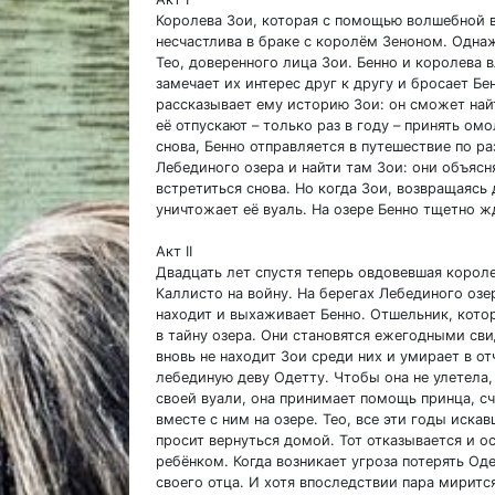
Королева Зои, которая с помощью волшебной в
несчастлива в браке с королём Зеноном. Однаж
Тео, доверенного лица Зои. Бенно и королева 
замечает их интерес друг к другу и бросает Бе
рассказывает ему историю Зои: он сможет най
её отпускают – только раз в году – принять о
снова, Бенно отправляется в путешествие по р
Лебединого озера и найти там Зои: они объясн
встретиться снова. Но когда Зои, возвращаясь 
уничтожает её вуаль. На озере Бенно тщетно 
Акт II
Двадцать лет спустя теперь овдовевшая корол
Каллисто на войну. На берегах Лебединого озер
находит и выхаживает Бенно. Отшельник, кото
в тайну озера. Они становятся ежегодными св
вновь не находит Зои среди них и умирает в о
лебединую деву Одетту. Чтобы она не улетела, 
своей вуали, она принимает помощь принца, сч
вместе с ним на озере. Тео, все эти годы иска
просит вернуться домой. Тот отказывается и о
ребёнком. Когда возникает угроза потерять Од
своего отца. И хотя впоследствии пара миритс