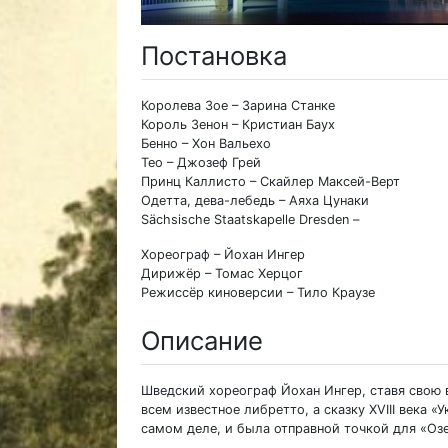
Постановка
Королева Зое – Зарина Станке
Король Зенон – Кристиан Баух
Бенно – Хон Вальехо
Тео – Джозеф Грей
Принц Каллисто – Скайлер Максей-Верт
Одетта, дева-лебедь – Аяха Цунаки
Sächsische Staatskapelle Dresden –
Хореограф – Йохан Ингер
Дирижёр – Томас Херцог
Режиссёр киноверсии – Тило Краузе
Описание
Шведский хореограф Йохан Ингер, ставя свою в
всем известное либретто, а сказку XVIII века «
самом деле, и была отправной точкой для «Озе