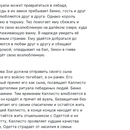
уали может превратиться в лебедя,
ды в их замок прибывает Бенно, гость и друг
влюбляются друг в друга. Однако король
нно в тюрьму. Тео помогает ему сбежать и
ти свою возлюбленную на далёком озере, куда
молаживающую ванну. В надежде увидеть её
азным странам. Ему удаётся добраться до
яются в любви друг к другу и обещают
домой, опаздывает на бал, Зенон в гневе
ждёт свою возлюбленную.
ева Зои должна отправить своего сына
а его войско погибает, а он ранен. Его
рый принял его как сына, посвящает Каллисто
идетелями ритуала лебединых людей. Бенно
тчаянии. Тем временем Каллисто влюбляется в
он крадёт и прячет её вуаль. Беззащитная без
итает его своим спасителем и остаётся жить
вший Каллисто, в конце концов находит его и
стаётся жить отшельником с Одеттой и их
етту, Каллисто проявляет худшие качества
я, Одетта страдает от насилия в семье.