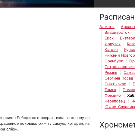
Расписан
Алматы
Арханг
Владивосток
Ейск
Екатер
Иркутск
Каз
Кстово
Курск
Нижний Новго
Оренбург
Ор
Петропавловск
Рязань
Сама
Сергиев Посад
Сыктывкар
Т
Томск
Тюмен
Фрязино
Хаб
Череповец
Ч
Южно-Сахалин
ерсию «Лебединого озера», взял за основу не
Хрономе
Украденное покрывало» – ту самую, которая, на
ра слёз».