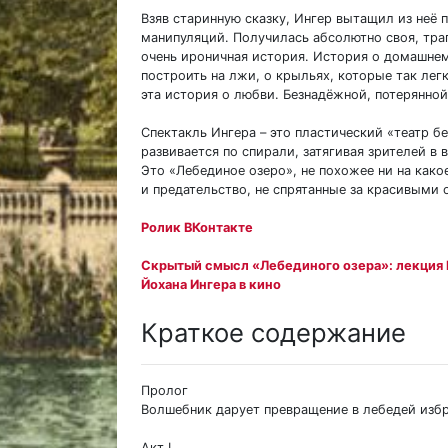
Взяв старинную сказку, Ингер вытащил из неё
манипуляций. Получилась абсолютно своя, тра
очень ироничная история. История о домашнем 
построить на лжи, о крыльях, которые так лег
эта история о любви. Безнадёжной, потерянной
Спектакль Ингера – это пластический «театр б
развивается по спирали, затягивая зрителей в 
Это «Лебединое озеро», не похожее ни на какое
и предательство, не спрятанные за красивыми 
Ролик ВКонтакте
Скрытый смысл «Лебединого озера»: лекция
Йохана Ингера в кино
Краткое содержание
Пролог
Волшебник дарует превращение в лебедей из
Акт I