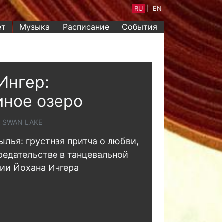
RU
|
EN
ет
Музыка
Расписание
События
Ингер:
ное озеро
A SWAN LAKE
ылья: грустная притча о любви,
редательстве в танцевальной
ии Йохана Ингера