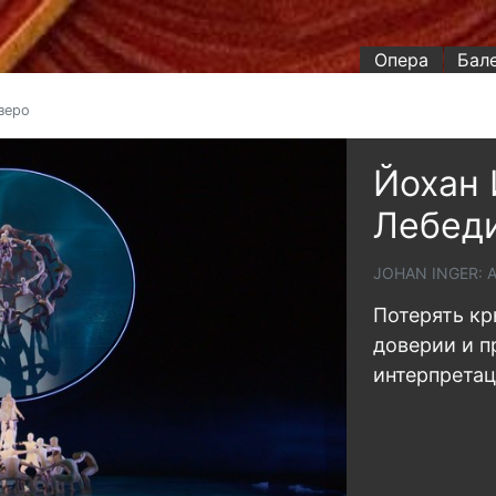
Опера
Бал
зеро
Йохан 
Лебеди
JOHAN INGER: 
Потерять кр
доверии и п
интерпретац