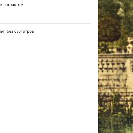
им антрактом
нет, без субтитров