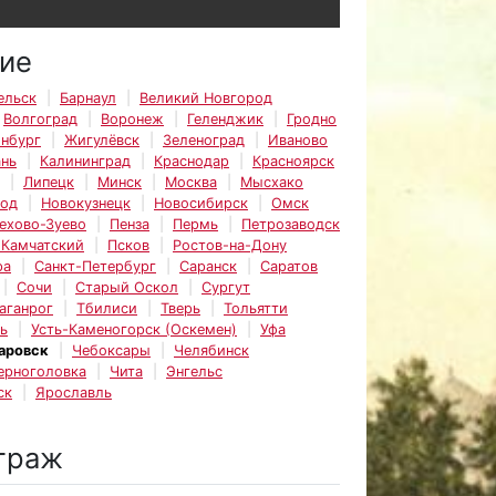
ие
ельск
Барнаул
Великий Новгород
Волгоград
Воронеж
Геленджик
Гродно
инбург
Жигулёвск
Зеленоград
Иваново
ань
Калининград
Краснодар
Красноярск
Липецк
Минск
Москва
Мысхако
род
Новокузнецк
Новосибирск
Омск
ехово-Зуево
Пенза
Пермь
Петрозаводск
-Камчатский
Псков
Ростов-на-Дону
ра
Санкт-Петербург
Саранск
Саратов
Сочи
Старый Оскол
Сургут
аганрог
Тбилиси
Тверь
Тольятти
ь
Усть-Каменогорск (Оскемен)
Уфа
аровск
Чебоксары
Челябинск
ерноголовка
Чита
Энгельс
ск
Ярославль
траж