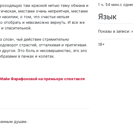
1 ч. 54 мин.с одн
 проходящую там красной нитью тему обмана и
гическая, местами очень неприятная, местами
Язык
насилии, о том, что счастье нельзя
ко отобрать и невозможно вернуть. И все же
 и спасительной.
Показы в записи: 
ез слов», чьё действие стремительно
18+
водоворот страстей, отталкивая и притягивая.
 другое. Это боль и несовершенство, это зло
образами в пачках и колетах.
 Майи Фарафоновой на премьере спектакля
бранным душам.