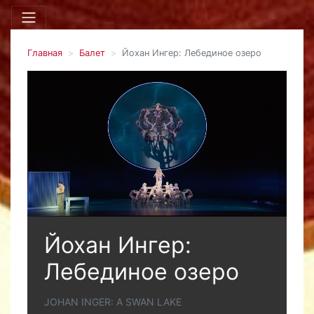
Главная
Балет
Йохан Ингер: Лебединое озеро
Йохан Ингер:
Лебединое озеро
JOHAN INGER: A SWAN LAKE