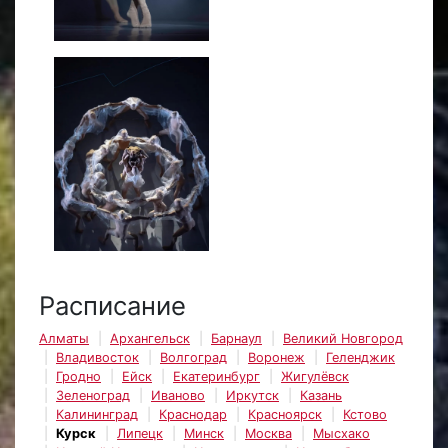
Расписание
Алматы
Архангельск
Барнаул
Великий Новгород
Владивосток
Волгоград
Воронеж
Геленджик
Гродно
Ейск
Екатеринбург
Жигулёвск
Зеленоград
Иваново
Иркутск
Казань
Калининград
Краснодар
Красноярск
Кстово
Курск
Липецк
Минск
Москва
Мысхако