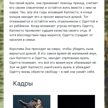
без своей вуали, она принимает помощь принца, считает
его своим спасителем и остаётся жить вместе с ним на
озере. Тео, все эти годы искавший Каллисто, в конце
концов находит его и просит вернуться домой. Тот
отказывается и остаётся жить отшельником с Одеттой и
их ребёнком. Когда возникает угроза потерять Одетту,
Каллисто проявляет худшие качества своего отца. И
хотя впоследствии пара мирится, Одетта страдает от
насилия в семье.
Королева Зои приходит на озеро, чтобы убедить сына
вернуться домой. В это самое время её маленький внук,
сын Каллисто и Одетты, находит спрятанную вуаль.
Одетта понимает, что всё это время муж обманывал её.
Зои не даёт Каллисто уничтожить вуаль и убеждает
Одетту вновь обрести свободу – в ней она узнаёт себя.
Кадры