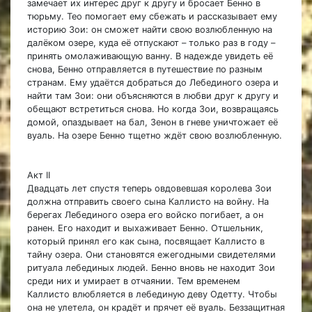
замечает их интерес друг к другу и бросает Бенно в
тюрьму. Тео помогает ему сбежать и рассказывает ему
историю Зои: он сможет найти свою возлюбленную на
далёком озере, куда её отпускают – только раз в году –
принять омолаживающую ванну. В надежде увидеть её
снова, Бенно отправляется в путешествие по разным
странам. Ему удаётся добраться до Лебединого озера и
найти там Зои: они объясняются в любви друг к другу и
обещают встретиться снова. Но когда Зои, возвращаясь
домой, опаздывает на бал, Зенон в гневе уничтожает её
вуаль. На озере Бенно тщетно ждёт свою возлюбленную.
Акт II
Двадцать лет спустя теперь овдовевшая королева Зои
должна отправить своего сына Каллисто на войну. На
берегах Лебединого озера его войско погибает, а он
ранен. Его находит и выхаживает Бенно. Отшельник,
который принял его как сына, посвящает Каллисто в
тайну озера. Они становятся ежегодными свидетелями
ритуала лебединых людей. Бенно вновь не находит Зои
среди них и умирает в отчаянии. Тем временем
Каллисто влюбляется в лебединую деву Одетту. Чтобы
она не улетела, он крадёт и прячет её вуаль. Беззащитная