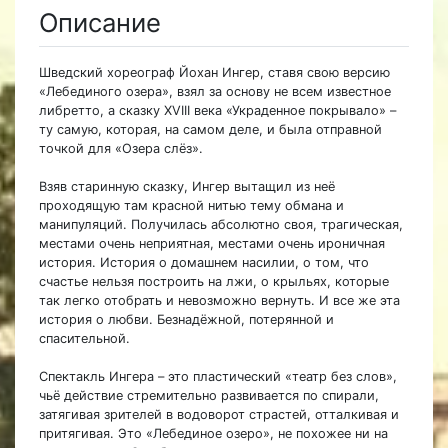
Описание
Шведский хореограф Йохан Ингер, ставя свою версию
«Лебединого озера», взял за основу не всем известное
либретто, а сказку XVIII века «Украденное покрывало» –
ту самую, которая, на самом деле, и была отправной
точкой для «Озера слёз».
Взяв старинную сказку, Ингер вытащил из неё
проходящую там красной нитью тему обмана и
манипуляций. Получилась абсолютно своя, трагическая,
местами очень неприятная, местами очень ироничная
история. История о домашнем насилии, о том, что
счастье нельзя построить на лжи, о крыльях, которые
так легко отобрать и невозможно вернуть. И все же эта
история о любви. Безнадёжной, потерянной и
спасительной.
Спектакль Ингера – это пластический «театр без слов»,
чьё действие стремительно развивается по спирали,
затягивая зрителей в водоворот страстей, отталкивая и
притягивая. Это «Лебединое озеро», не похожее ни на