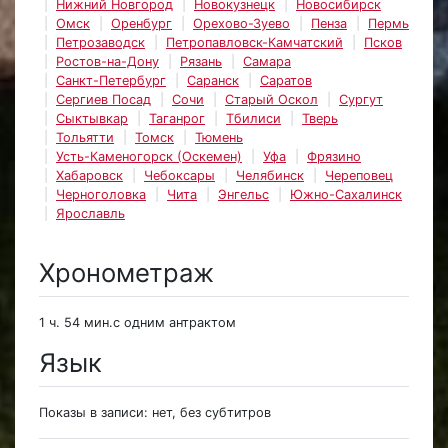
Нижний Новгород
Новокузнецк
Новосибирск
Омск
Оренбург
Орехово-Зуево
Пенза
Пермь
Петрозаводск
Петропавловск-Камчатский
Псков
Ростов-на-Дону
Рязань
Самара
Санкт-Петербург
Саранск
Саратов
Сергиев Посад
Сочи
Старый Оскол
Сургут
Сыктывкар
Таганрог
Тбилиси
Тверь
Тольятти
Томск
Тюмень
Усть-Каменогорск (Оскемен)
Уфа
Фрязино
Хабаровск
Чебоксары
Челябинск
Череповец
Черноголовка
Чита
Энгельс
Южно-Сахалинск
Ярославль
Хронометраж
1 ч. 54 мин.с одним антрактом
Язык
Показы в записи: нет, без субтитров