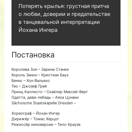
Потерять крылья: грустная притча
о любви, доверии и предательстве
в танцевальной интерпретации
Йохана Ингера
Постановка
Королева Зое – Зарина Станке
Король Зенон – Кристиан Баух
Бенно – Хон Вальехо
Тео – Джозеф Грей
Принц Каллисто – Скайлер Максей-Верт
Одетта, дева-лебедь – Аяха Цунаки
Sächsische Staatskapelle Dresden –
Хореограф – Йохан Ингер
Дирижёр – Томас Херцог
Режиссёр киноверсии – Тило Краузе