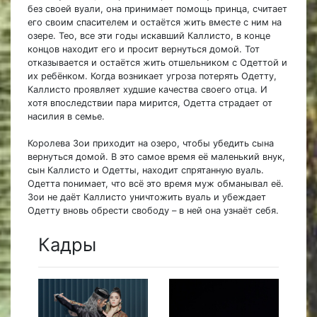
без своей вуали, она принимает помощь принца, считает
его своим спасителем и остаётся жить вместе с ним на
озере. Тео, все эти годы искавший Каллисто, в конце
концов находит его и просит вернуться домой. Тот
отказывается и остаётся жить отшельником с Одеттой и
их ребёнком. Когда возникает угроза потерять Одетту,
Каллисто проявляет худшие качества своего отца. И
хотя впоследствии пара мирится, Одетта страдает от
насилия в семье.
Королева Зои приходит на озеро, чтобы убедить сына
вернуться домой. В это самое время её маленький внук,
сын Каллисто и Одетты, находит спрятанную вуаль.
Одетта понимает, что всё это время муж обманывал её.
Зои не даёт Каллисто уничтожить вуаль и убеждает
Одетту вновь обрести свободу – в ней она узнаёт себя.
Кадры