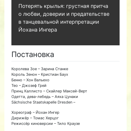
Потерять крылья: грустная притча
о любви, доверии и предательстве
в танцевальной интерпретации
Йохана Ингера
Постановка
Королева Зое – Зарина Станке
Король Зенон – Кристиан Баух
Бенно – Хон Вальехо
Тео – Джозеф Грей
Принц Каллисто – Скайлер Максей-Верт
Одетта, дева-лебедь – Аяха Цунаки
Sächsische Staatskapelle Dresden –
Хореограф – Йохан Ингер
Дирижёр – Томас Херцог
Режиссёр киноверсии – Тило Краузе