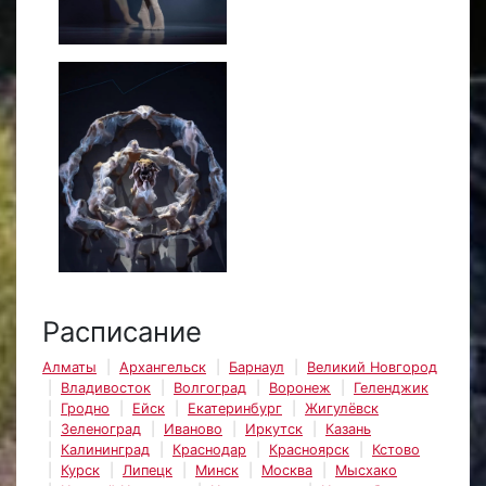
Расписание
Алматы
Архангельск
Барнаул
Великий Новгород
Владивосток
Волгоград
Воронеж
Геленджик
Гродно
Ейск
Екатеринбург
Жигулёвск
Зеленоград
Иваново
Иркутск
Казань
Калининград
Краснодар
Красноярск
Кстово
Курск
Липецк
Минск
Москва
Мысхако