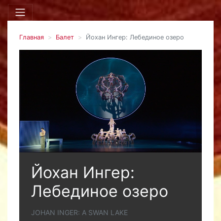
Главная
Балет
Йохан Ингер: Лебединое озеро
Йохан Ингер:
Лебединое озеро
JOHAN INGER: A SWAN LAKE