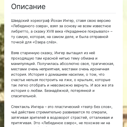
Описание
Шведский хореограф Йохан Ингер, ставя свою версию
«Лебединого озера», взял за основу не всем известное
либретто, а сказку XVIII века «Украденное покрывало» –
ту самую, которая, на самом деле, и была отправной
точкой для «Озера слёз».
Взяв старинную сказку, Ингер вытащил из неё
проходящую там красной нитью тему обмана и
манипуляций. Получилась абсолютно своя, трагическая,
местами очень неприятная, местами очень ироничная
история. История о домашнем насилии, о том, что
счастье нельзя построить на лжи, о крыльях, которые
так легко отобрать и невозможно вернуть. И все же эта
история о любви. Безнадёжной, потерянной и
спасительной.
Спектакль Ингера – это пластический «театр без слов»,
чьё действие стремительно развивается по спирали,
затягивая зрителей в водоворот страстей, отталкивая и
притягивая. Это «Лебединое озеро», не похожее ни на