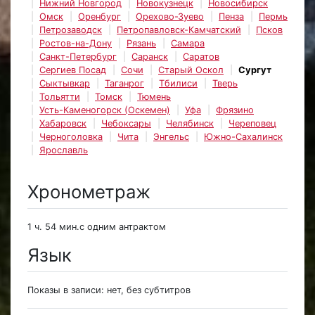
Нижний Новгород
Новокузнецк
Новосибирск
Омск
Оренбург
Орехово-Зуево
Пенза
Пермь
Петрозаводск
Петропавловск-Камчатский
Псков
Ростов-на-Дону
Рязань
Самара
Санкт-Петербург
Саранск
Саратов
Сергиев Посад
Сочи
Старый Оскол
Сургут
Сыктывкар
Таганрог
Тбилиси
Тверь
Тольятти
Томск
Тюмень
Усть-Каменогорск (Оскемен)
Уфа
Фрязино
Хабаровск
Чебоксары
Челябинск
Череповец
Черноголовка
Чита
Энгельс
Южно-Сахалинск
Ярославль
Хронометраж
1 ч. 54 мин.с одним антрактом
Язык
Показы в записи: нет, без субтитров