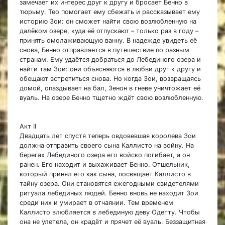
замечает их интерес друг к другу и бросает Бенно в
тюрьму. Тео помогает ему сбежать и рассказывает ему
историю Зои: он сможет найти свою возлюбленную на
далёком озере, куда её отпускают – только раз в году –
принять омолаживающую ванну. В надежде увидеть её
снова, Бенно отправляется в путешествие по разным
странам. Ему удаётся добраться до Лебединого озера и
найти там Зои: они объясняются в любви друг к другу и
обещают встретиться снова. Но когда Зои, возвращаясь
домой, опаздывает на бал, Зенон в гневе уничтожает её
вуаль. На озере Бенно тщетно ждёт свою возлюбленную.
Акт II
Двадцать лет спустя теперь овдовевшая королева Зои
должна отправить своего сына Каллисто на войну. На
берегах Лебединого озера его войско погибает, а он
ранен. Его находит и выхаживает Бенно. Отшельник,
который принял его как сына, посвящает Каллисто в
тайну озера. Они становятся ежегодными свидетелями
ритуала лебединых людей. Бенно вновь не находит Зои
среди них и умирает в отчаянии. Тем временем
Каллисто влюбляется в лебединую деву Одетту. Чтобы
она не улетела, он крадёт и прячет её вуаль. Беззащитная