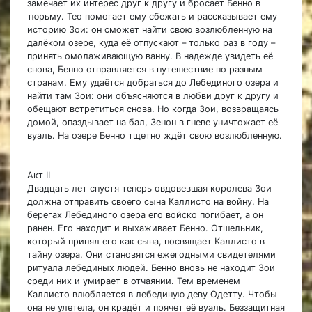
замечает их интерес друг к другу и бросает Бенно в
тюрьму. Тео помогает ему сбежать и рассказывает ему
историю Зои: он сможет найти свою возлюбленную на
далёком озере, куда её отпускают – только раз в году –
принять омолаживающую ванну. В надежде увидеть её
снова, Бенно отправляется в путешествие по разным
странам. Ему удаётся добраться до Лебединого озера и
найти там Зои: они объясняются в любви друг к другу и
обещают встретиться снова. Но когда Зои, возвращаясь
домой, опаздывает на бал, Зенон в гневе уничтожает её
вуаль. На озере Бенно тщетно ждёт свою возлюбленную.
Акт II
Двадцать лет спустя теперь овдовевшая королева Зои
должна отправить своего сына Каллисто на войну. На
берегах Лебединого озера его войско погибает, а он
ранен. Его находит и выхаживает Бенно. Отшельник,
который принял его как сына, посвящает Каллисто в
тайну озера. Они становятся ежегодными свидетелями
ритуала лебединых людей. Бенно вновь не находит Зои
среди них и умирает в отчаянии. Тем временем
Каллисто влюбляется в лебединую деву Одетту. Чтобы
она не улетела, он крадёт и прячет её вуаль. Беззащитная