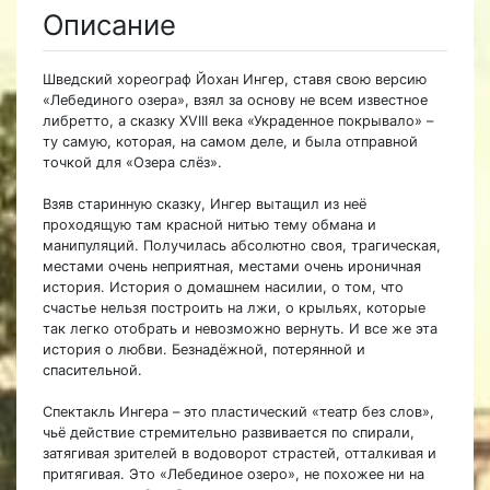
Описание
Шведский хореограф Йохан Ингер, ставя свою версию
«Лебединого озера», взял за основу не всем известное
либретто, а сказку XVIII века «Украденное покрывало» –
ту самую, которая, на самом деле, и была отправной
точкой для «Озера слёз».
Взяв старинную сказку, Ингер вытащил из неё
проходящую там красной нитью тему обмана и
манипуляций. Получилась абсолютно своя, трагическая,
местами очень неприятная, местами очень ироничная
история. История о домашнем насилии, о том, что
счастье нельзя построить на лжи, о крыльях, которые
так легко отобрать и невозможно вернуть. И все же эта
история о любви. Безнадёжной, потерянной и
спасительной.
Спектакль Ингера – это пластический «театр без слов»,
чьё действие стремительно развивается по спирали,
затягивая зрителей в водоворот страстей, отталкивая и
притягивая. Это «Лебединое озеро», не похожее ни на