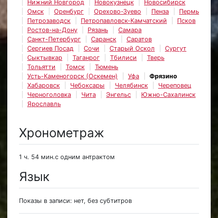
Нижний Новгород
Новокузнецк
Новосибирск
Омск
Оренбург
Орехово-Зуево
Пенза
Пермь
Петрозаводск
Петропавловск-Камчатский
Псков
Ростов-на-Дону
Рязань
Самара
Санкт-Петербург
Саранск
Саратов
Сергиев Посад
Сочи
Старый Оскол
Сургут
Сыктывкар
Таганрог
Тбилиси
Тверь
Тольятти
Томск
Тюмень
Усть-Каменогорск (Оскемен)
Уфа
Фрязино
Хабаровск
Чебоксары
Челябинск
Череповец
Черноголовка
Чита
Энгельс
Южно-Сахалинск
Ярославль
Хронометраж
1 ч. 54 мин.с одним антрактом
Язык
Показы в записи: нет, без субтитров