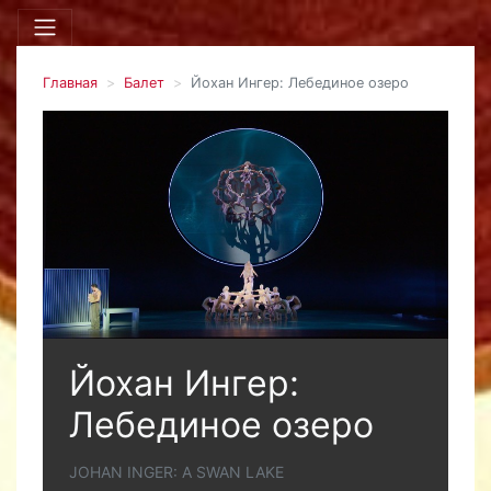
Главная
Балет
Йохан Ингер: Лебединое озеро
Йохан Ингер:
Лебединое озеро
JOHAN INGER: A SWAN LAKE