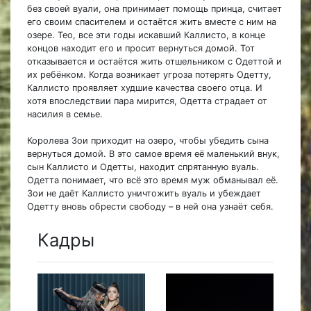
без своей вуали, она принимает помощь принца, считает
его своим спасителем и остаётся жить вместе с ним на
озере. Тео, все эти годы искавший Каллисто, в конце
концов находит его и просит вернуться домой. Тот
отказывается и остаётся жить отшельником с Одеттой и
их ребёнком. Когда возникает угроза потерять Одетту,
Каллисто проявляет худшие качества своего отца. И
хотя впоследствии пара мирится, Одетта страдает от
насилия в семье.
Королева Зои приходит на озеро, чтобы убедить сына
вернуться домой. В это самое время её маленький внук,
сын Каллисто и Одетты, находит спрятанную вуаль.
Одетта понимает, что всё это время муж обманывал её.
Зои не даёт Каллисто уничтожить вуаль и убеждает
Одетту вновь обрести свободу – в ней она узнаёт себя.
Кадры