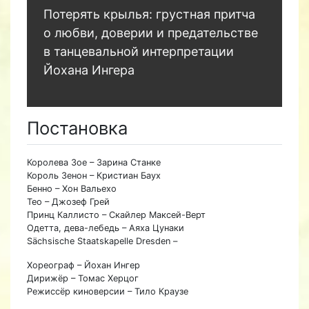
Потерять крылья: грустная притча
о любви, доверии и предательстве
в танцевальной интерпретации
Йохана Ингера
Постановка
Королева Зое – Зарина Станке
Король Зенон – Кристиан Баух
Бенно – Хон Вальехо
Тео – Джозеф Грей
Принц Каллисто – Скайлер Максей-Верт
Одетта, дева-лебедь – Аяха Цунаки
Sächsische Staatskapelle Dresden –
Хореограф – Йохан Ингер
Дирижёр – Томас Херцог
Режиссёр киноверсии – Тило Краузе