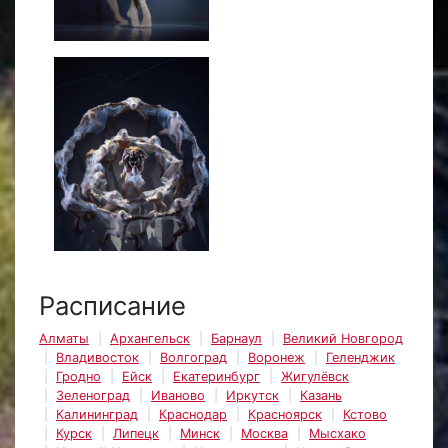
Расписание
Алматы
Архангельск
Барнаул
Великий Новгород
Владивосток
Волгоград
Воронеж
Геленджик
Гродно
Ейск
Екатеринбург
Жигулёвск
Зеленоград
Иваново
Иркутск
Казань
Калининград
Краснодар
Красноярск
Кстово
Курск
Липецк
Минск
Москва
Мысхако