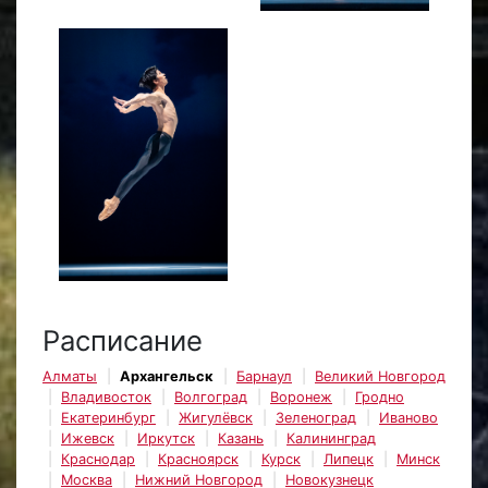
Расписание
Алматы
Архангельск
Барнаул
Великий Новгород
Владивосток
Волгоград
Воронеж
Гродно
Екатеринбург
Жигулёвск
Зеленоград
Иваново
Ижевск
Иркутск
Казань
Калининград
Краснодар
Красноярск
Курск
Липецк
Минск
Москва
Нижний Новгород
Новокузнецк