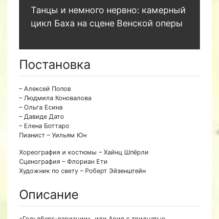
Танцы и немного нервно: камерный
цикл Баха на сцене Венской оперы
Постановка
– Алексей Попов
– Людмила Коновалова
– Ольга Есина
– Давиде Дато
– Елена Боттаро
Пианист – Уильям Юн
Хореография и костюмы – Хайнц Шпёрли
Сценография – Флориан Ети
Художник по свету – Роберт Эйзенштейн
Описание
«Гольдберг-вариации», или Ария с тридцатью