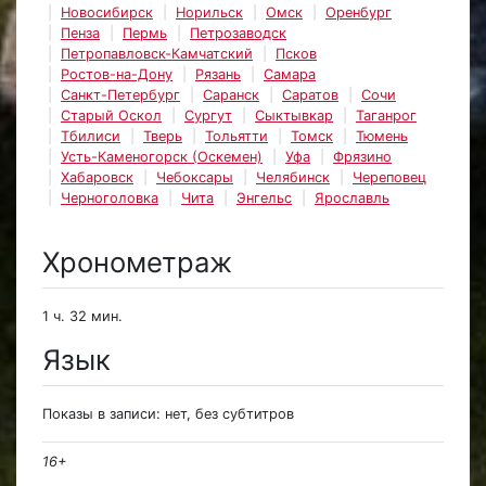
Новосибирск
Норильск
Омск
Оренбург
Пенза
Пермь
Петрозаводск
Петропавловск-Камчатский
Псков
Ростов-на-Дону
Рязань
Самара
Санкт-Петербург
Саранск
Саратов
Сочи
Старый Оскол
Сургут
Сыктывкар
Таганрог
Тбилиси
Тверь
Тольятти
Томск
Тюмень
Усть-Каменогорск (Оскемен)
Уфа
Фрязино
Хабаровск
Чебоксары
Челябинск
Череповец
Черноголовка
Чита
Энгельс
Ярославль
Хронометраж
1 ч. 32 мин.
Язык
Показы в записи: нет, без субтитров
16+