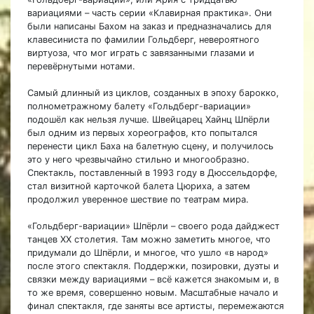
вариациями – часть серии «Клавирная практика». Они
были написаны Бахом на заказ и предназначались для
клавесиниста по фамилии Гольдберг, невероятного
виртуоза, что мог играть с завязанными глазами и
перевёрнутыми нотами.
Самый длинный из циклов, созданных в эпоху барокко,
полнометражному балету «Гольдберг-вариации»
подошёл как нельзя лучше. Швейцарец Хайнц Шпёрли
был одним из первых хореографов, кто попытался
перенести цикл Баха на балетную сцену, и получилось
это у него чрезвычайно стильно и многообразно.
Спектакль, поставленный в 1993 году в Дюссельдорфе,
стал визитной карточкой балета Цюриха, а затем
продолжил уверенное шествие по театрам мира.
«Гольдберг-вариации» Шпёрли – своего рода дайджест
танцев XX столетия. Там можно заметить многое, что
придумали до Шпёрли, и многое, что ушло «в народ»
после этого спектакля. Поддержки, позировки, дуэты и
связки между вариациями – всё кажется знакомым и, в
то же время, совершенно новым. Масштабные начало и
финал спектакля, где заняты все артисты, перемежаются