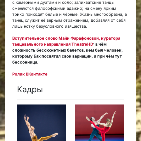
с камерными дуэтами и соло; залихватские танцы
сменяются философскими адажио; на смену ярким
трико приходят белые и чёрные. Жизнь многообразна, а
танец служит её верным отражением, добавляя от себя
лишь нотку безусловного изящества.
Вступительное слово Майи Фарафоновой, куратора
танцевального направления TheatreHD
: в чём
сложность бессюжетных балетов, кем был человек,
которому Бах посвятил свои вариации, и при чём тут
бессонница.
Ролик ВКонтакте
Кадры