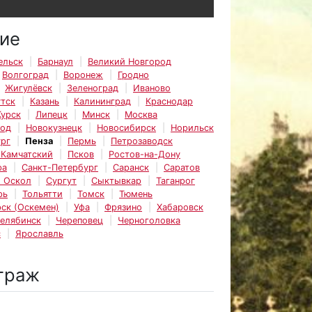
ие
ельск
Барнаул
Великий Новгород
Волгоград
Воронеж
Гродно
Жигулёвск
Зеленоград
Иваново
тск
Казань
Калининград
Краснодар
Курск
Липецк
Минск
Москва
род
Новокузнецк
Новосибирск
Норильск
рг
Пенза
Пермь
Петрозаводск
-Камчатский
Псков
Ростов-на-Дону
ра
Санкт-Петербург
Саранск
Саратов
 Оскол
Сургут
Сыктывкар
Таганрог
рь
Тольятти
Томск
Тюмень
ск (Оскемен)
Уфа
Фрязино
Хабаровск
елябинск
Череповец
Черноголовка
с
Ярославль
траж