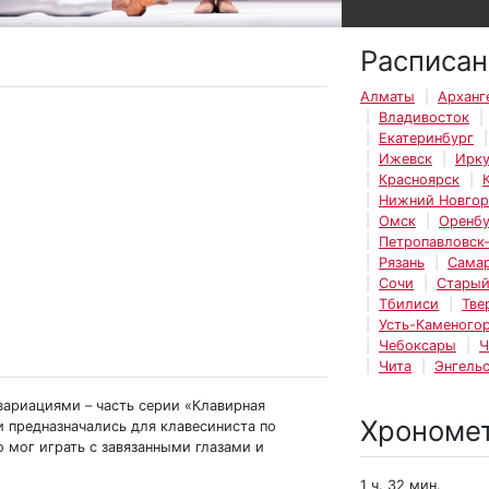
Расписан
Алматы
Арханг
Владивосток
Екатеринбург
Ижевск
Ирку
Красноярск
Нижний Новго
Омск
Оренбу
Петропавловск
Рязань
Сама
Сочи
Старый
Тбилиси
Тве
Усть-Каменогор
Чебоксары
Ч
Чита
Энгель
вариациями – часть серии «Клавирная
Хрономе
и предназначались для клавесиниста по
о мог играть с завязанными глазами и
1 ч. 32 мин.