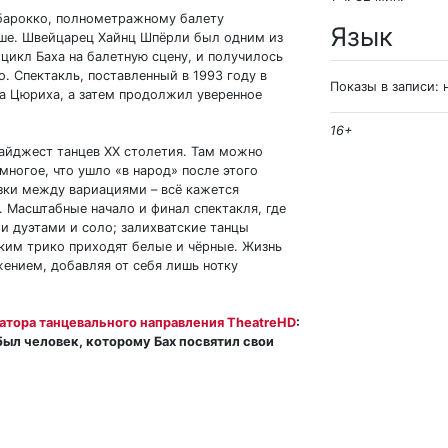
 барокко, полнометражному балету
Язык
чше. Швейцарец Хайнц Шпёрли был одним из
цикл Баха на балетную сцену, и получилось
о. Спектакль, поставленный в 1993 году в
Показы в записи: 
а Цюриха, а затем продолжил уверенное
16+
айджест танцев XX столетия. Там можно
многое, что ушло «в народ» после этого
язки между вариациями – всё кажется
 Масштабные начало и финал спектакля, где
и дуэтами и соло; залихватские танцы
ким трико приходят белые и чёрные. Жизнь
жением, добавляя от себя лишь нотку
атора танцевального направления TheatreHD
:
ыл человек, которому Бах посвятил свои