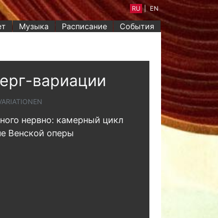
RU
|
EN
ет
Музыка
Расписание
События
ерг-вариации
VARIATIONEN
ного нервно: камерный цикл
не Венской оперы