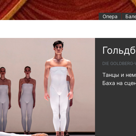
Опера
Бал
Гольдб
DIE GOLDBERG-
Танцы и нем
Баха на сце