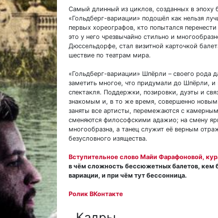
Самый длинный из циклов, созданных в эпоху
«Гольдберг-вариации» подошёл как нельзя лу
первых хореографов, кто попытался перенести 
это у него чрезвычайно стильно и многообразн
Дюссельдорфе, стал визитной карточкой балет
шествие по театрам мира.
«Гольдберг-вариации» Шпёрли – своего рода д
заметить многое, что придумали до Шпёрли, и 
спектакля. Поддержки, позировки, дуэты и св
знакомым и, в то же время, совершенно новым.
заняты все артисты, перемежаются с камерным
сменяются философскими адажио; на смену яр
многообразна, а танец служит её верным отра
безусловного изящества.
Вступительное слово Майи Фарафоновой, кур
в чём сложность бессюжетных балетов, кем б
вариации, и при чём тут бессонница.
Ролик ВКонтакте
Кадры