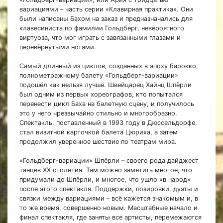
вариациями – часть серии «Клавирная практика». Они
были написаны Бахом на заказ и предназначались для
клавесиниста по фамилии Гольдберг, невероятного
виртуоза, что мог играть с завязанными глазами и
перевёрнутыми нотами.
Самый длинный из циклов, созданных в эпоху барокко,
полнометражному балету «Гольдберг-вариации»
подошёл как нельзя лучше. Швейцарец Хайнц Шпёрли
был одним из первых хореографов, кто попытался
перенести цикл Баха на балетную сцену, и получилось
это у него чрезвычайно стильно и многообразно.
Спектакль, поставленный в 1993 году в Дюссельдорфе,
стал визитной карточкой балета Цюриха, а затем
продолжил уверенное шествие по театрам мира.
«Гольдберг-вариации» Шпёрли – своего рода дайджест
танцев XX столетия. Там можно заметить многое, что
придумали до Шпёрли, и многое, что ушло «в народ»
после этого спектакля. Поддержки, позировки, дуэты и
связки между вариациями – всё кажется знакомым и, в
то же время, совершенно новым. Масштабные начало и
финал спектакля, где заняты все артисты, перемежаются