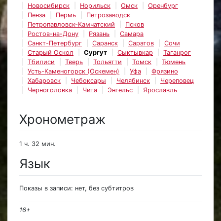
Новосибирск
Норильск
Омск
Оренбург
Пенза
Пермь
Петрозаводск
Петропавловск-Камчатский
Псков
Ростов-на-Дону
Рязань
Самара
Санкт-Петербург
Саранск
Саратов
Сочи
Старый Оскол
Сургут
Сыктывкар
Таганрог
Тбилиси
Тверь
Тольятти
Томск
Тюмень
Усть-Каменогорск (Оскемен)
Уфа
Фрязино
Хабаровск
Чебоксары
Челябинск
Череповец
Черноголовка
Чита
Энгельс
Ярославль
Хронометраж
1 ч. 32 мин.
Язык
Показы в записи: нет, без субтитров
16+