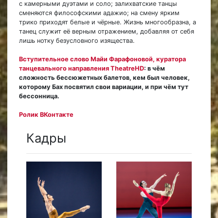
с камерными дуэтами и соло; залихватские танцы
сменяются философскими адажио; на смену ярким
трико приходят белые и чёрные. Жизнь многообразна, а
танец служит её верным отражением, добавляя от себя
лишь нотку безусловного изящества.
Вступительное слово Майи Фарафоновой, куратора
танцевального направления TheatreHD
: в чём
сложность бессюжетных балетов, кем был человек,
которому Бах посвятил свои вариации, и при чём тут
бессонница.
Ролик ВКонтакте
Кадры