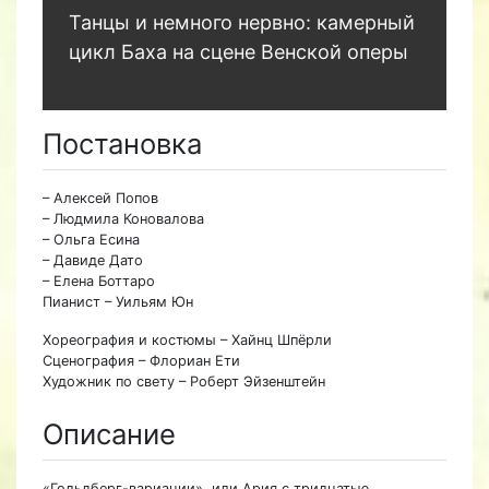
Танцы и немного нервно: камерный
цикл Баха на сцене Венской оперы
Постановка
– Алексей Попов
– Людмила Коновалова
– Ольга Есина
– Давиде Дато
– Елена Боттаро
Пианист – Уильям Юн
Хореография и костюмы – Хайнц Шпёрли
Сценография – Флориан Ети
Художник по свету – Роберт Эйзенштейн
Описание
«Гольдберг-вариации», или Ария с тридцатью