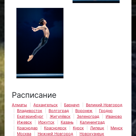
Расписание
Алматы
Архангельск
Барнаул
Великий Новгород
Владивосток
Волгоград
Воронеж
Гродно
Екатеринбург
Жигулёвск
Зеленоград
Иваново
Ижевск
Иркутск
Казань
Калининград
Краснодар
Красноярск
Курск
Липецк
Минск
Москва
Нижний Новгород
Новокузнецк