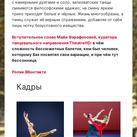
с камерными дуэтами и соло; залихватские танцы
сменяются философскими адажио; на смену ярким
трико приходят белые и чёрные. Жизнь многообразна, а
танец служит её верным отражением, добавляя от себя
лишь нотку безусловного изящества.
Вступительное слово Майи Фарафоновой, куратора
танцевального направления TheatreHD
: в чём
сложность бессюжетных балетов, кем был человек,
которому Бах посвятил свои вариации, и при чём тут
бессонница.
Ролик ВКонтакте
Кадры