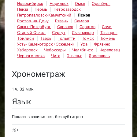
Новосибирск
Норильск
Омск
Оренбург
Пенза
Пермь
Петрозаводск
Петропавловск-Камчатский
Псков
Ростов-на-Дону
Рязань
Самара
Санкт-Петербург
Саранск
Саратов
Сочи
Старый Оскол
Сургут
Сыктывкар
Таганрог
Тбилиси
Тверь
Тольятти
Томск
Тюмень
Усть-Каменогорск (Оскемен)
Уфа
Фрязино
Хабаровск
Чебоксары
Челябинск
Череповец
Черноголовка
Чита
Энгельс
Ярославль
Хронометраж
1 ч. 32 мин.
Язык
Показы в записи: нет, без субтитров
16+