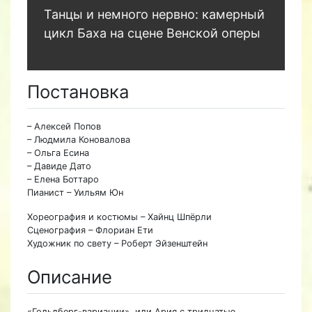
Танцы и немного нервно: камерный
цикл Баха на сцене Венской оперы
Постановка
– Алексей Попов
– Людмила Коновалова
– Ольга Есина
– Давиде Дато
– Елена Боттаро
Пианист – Уильям Юн
Хореография и костюмы – Хайнц Шпёрли
Сценография – Флориан Ети
Художник по свету – Роберт Эйзенштейн
Описание
«Гольдберг-вариации», или Ария с тридцатью