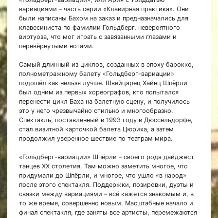
вариациями – часть серии «Клавирная практика». Они
были написаны Бахом на заказ и предназначались для
клавесиниста по фамилии Гольдберг, невероятного
виртуоза, что мог играть с завязанными глазами и
перевёрнутыми нотами.
Самый длинный из циклов, созданных в эпоху барокко,
полнометражному балету «Гольдберг-вариации»
подошёл как нельзя лучше. Швейцарец Хайнц Шпёрли
был одним из первых хореографов, кто попытался
перенести цикл Баха на балетную сцену, и получилось
это у него чрезвычайно стильно и многообразно.
Спектакль, поставленный в 1993 году в Дюссельдорфе,
стал визитной карточкой балета Цюриха, а затем
продолжил уверенное шествие по театрам мира.
«Гольдберг-вариации» Шпёрли – своего рода дайджест
танцев XX столетия. Там можно заметить многое, что
придумали до Шпёрли, и многое, что ушло «в народ»
после этого спектакля. Поддержки, позировки, дуэты и
связки между вариациями – всё кажется знакомым и, в
то же время, совершенно новым. Масштабные начало и
финал спектакля, где заняты все артисты, перемежаются