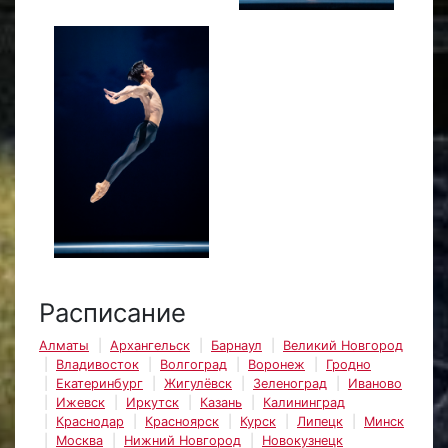
Расписание
Алматы
Архангельск
Барнаул
Великий Новгород
Владивосток
Волгоград
Воронеж
Гродно
Екатеринбург
Жигулёвск
Зеленоград
Иваново
Ижевск
Иркутск
Казань
Калининград
Краснодар
Красноярск
Курск
Липецк
Минск
Москва
Нижний Новгород
Новокузнецк