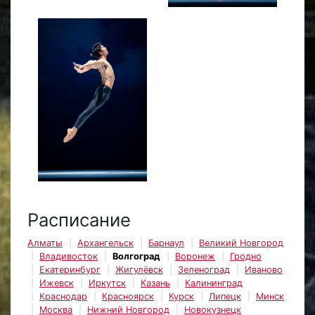
Расписание
Алматы
Архангельск
Барнаул
Великий Новгород
Владивосток
Волгоград
Воронеж
Гродно
Екатеринбург
Жигулёвск
Зеленоград
Иваново
Ижевск
Иркутск
Казань
Калининград
Краснодар
Красноярск
Курск
Липецк
Минск
Москва
Нижний Новгород
Новокузнецк