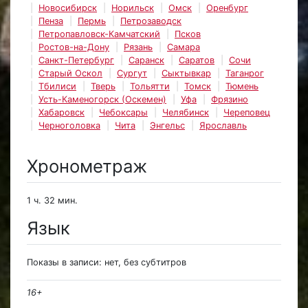
Новосибирск
Норильск
Омск
Оренбург
Пенза
Пермь
Петрозаводск
Петропавловск-Камчатский
Псков
Ростов-на-Дону
Рязань
Самара
Санкт-Петербург
Саранск
Саратов
Сочи
Старый Оскол
Сургут
Сыктывкар
Таганрог
Тбилиси
Тверь
Тольятти
Томск
Тюмень
Усть-Каменогорск (Оскемен)
Уфа
Фрязино
Хабаровск
Чебоксары
Челябинск
Череповец
Черноголовка
Чита
Энгельс
Ярославль
Хронометраж
1 ч. 32 мин.
Язык
Показы в записи: нет, без субтитров
16+