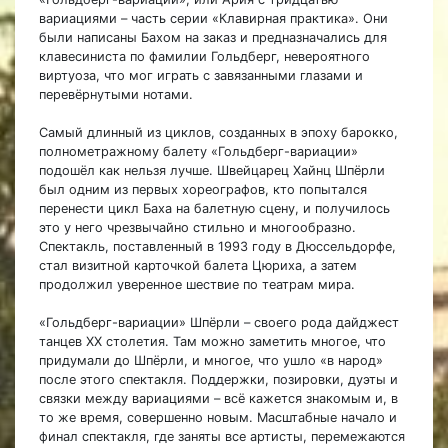
вариациями – часть серии «Клавирная практика». Они
были написаны Бахом на заказ и предназначались для
клавесиниста по фамилии Гольдберг, невероятного
виртуоза, что мог играть с завязанными глазами и
перевёрнутыми нотами.
Самый длинный из циклов, созданных в эпоху барокко,
полнометражному балету «Гольдберг-вариации»
подошёл как нельзя лучше. Швейцарец Хайнц Шпёрли
был одним из первых хореографов, кто попытался
перенести цикл Баха на балетную сцену, и получилось
это у него чрезвычайно стильно и многообразно.
Спектакль, поставленный в 1993 году в Дюссельдорфе,
стал визитной карточкой балета Цюриха, а затем
продолжил уверенное шествие по театрам мира.
«Гольдберг-вариации» Шпёрли – своего рода дайджест
танцев XX столетия. Там можно заметить многое, что
придумали до Шпёрли, и многое, что ушло «в народ»
после этого спектакля. Поддержки, позировки, дуэты и
связки между вариациями – всё кажется знакомым и, в
то же время, совершенно новым. Масштабные начало и
финал спектакля, где заняты все артисты, перемежаются