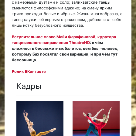
с камерными дуэтами и соло; залихватские танцы
сменяются философскими адажио; на смену ярким
трико приходят белые и чёрные. Жизнь многообразна, а
танец служит её верным отражением, добавляя от себя
лишь нотку безусловного изящества.
Вступительное слово Майи Фарафоновой, куратора
танцевального направления TheatreHD
: в чём
сложность бессюжетных балетов, кем был человек,
которому Бах посвятил свои вариации, и при чём тут
бессонница.
Ролик ВКонтакте
Кадры