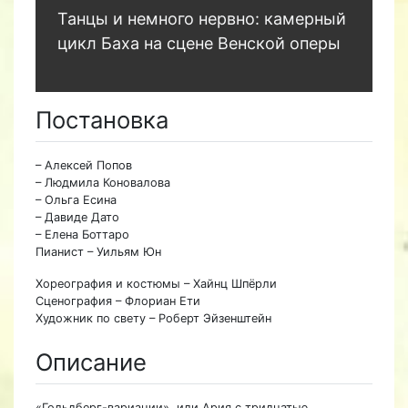
Танцы и немного нервно: камерный
цикл Баха на сцене Венской оперы
Постановка
– Алексей Попов
– Людмила Коновалова
– Ольга Есина
– Давиде Дато
– Елена Боттаро
Пианист – Уильям Юн
Хореография и костюмы – Хайнц Шпёрли
Сценография – Флориан Ети
Художник по свету – Роберт Эйзенштейн
Описание
«Гольдберг-вариации», или Ария с тридцатью