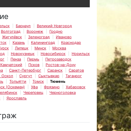
ие
ельск
Барнаул
Великий Новгород
Волгоград
Воронеж
Гродно
Жигулёвск
Зеленоград
Иваново
тск
Казань
Калининград
Краснодар
Курск
Липецк
Минск
Москва
род
Новокузнецк
Новосибирск
Норильск
рг
Пенза
Пермь
Петрозаводск
-Камчатский
Псков
Ростов-на-Дону
ра
Санкт-Петербург
Саранск
Саратов
 Оскол
Сургут
Сыктывкар
Таганрог
рь
Тольятти
Томск
Тюмень
ск (Оскемен)
Уфа
Фрязино
Хабаровск
елябинск
Череповец
Черноголовка
с
Ярославль
траж