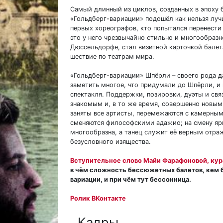
Самый длинный из циклов, созданных в эпоху
«Гольдберг-вариации» подошёл как нельзя лу
первых хореографов, кто попытался перенести 
это у него чрезвычайно стильно и многообразн
Дюссельдорфе, стал визитной карточкой балет
шествие по театрам мира.
«Гольдберг-вариации» Шпёрли – своего рода д
заметить многое, что придумали до Шпёрли, и 
спектакля. Поддержки, позировки, дуэты и св
знакомым и, в то же время, совершенно новым.
заняты все артисты, перемежаются с камерным
сменяются философскими адажио; на смену яр
многообразна, а танец служит её верным отра
безусловного изящества.
Вступительное слово Майи Фарафоновой, кур
в чём сложность бессюжетных балетов, кем б
вариации, и при чём тут бессонница.
Ролик ВКонтакте
Кадры