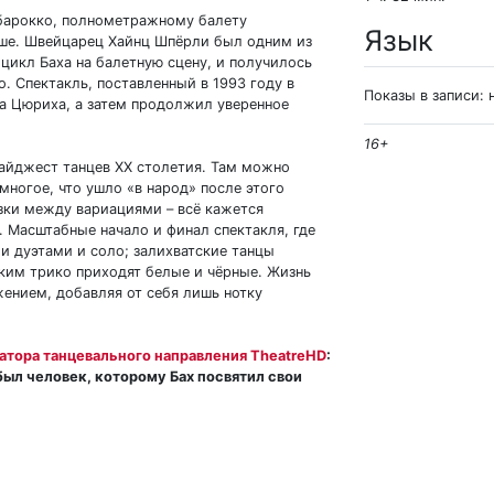
 барокко, полнометражному балету
Язык
чше. Швейцарец Хайнц Шпёрли был одним из
цикл Баха на балетную сцену, и получилось
о. Спектакль, поставленный в 1993 году в
Показы в записи: 
а Цюриха, а затем продолжил уверенное
16+
айджест танцев XX столетия. Там можно
многое, что ушло «в народ» после этого
язки между вариациями – всё кажется
 Масштабные начало и финал спектакля, где
и дуэтами и соло; залихватские танцы
ким трико приходят белые и чёрные. Жизнь
жением, добавляя от себя лишь нотку
атора танцевального направления TheatreHD
:
ыл человек, которому Бах посвятил свои