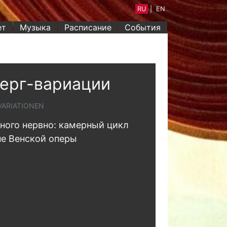
RU
|
EN
ет
Музыка
Расписание
События
ерг-вариации
VARIATIONEN
ного нервно: камерный цикл
не Венской оперы