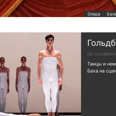
Опера
Бал
Гольдб
DIE GOLDBERG-
Танцы и нем
Баха на сце