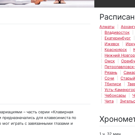
Расписан
Алматы
Арханг
Владивосток
Екатеринбург
Ижевск
Ирку
Красноярск
Нижний Новго
Омск
Оренбу
Петропавловск
Рязань
Сама
Сочи
Старый
Тбилиси
Тве
Усть-Каменогор
Чебоксары
Ч
Чита
Энгель
вариациями – часть серии «Клавирная
Хрономе
и предназначались для клавесиниста по
о мог играть с завязанными глазами и
1 ч. 32 мин.