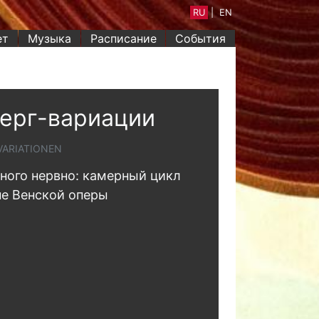
RU
|
EN
ет
Музыка
Расписание
События
ерг-вариации
VARIATIONEN
ного нервно: камерный цикл
не Венской оперы