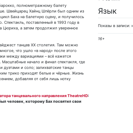
 барокко, полнометражному балету
Язык
чше. Швейцарец Хайнц Шпёрли был одним из
цикл Баха на балетную сцену, и получилось
о. Спектакль, поставленный в 1993 году в
Показы в записи: 
а Цюриха, а затем продолжил уверенное
16+
айджест танцев XX столетия. Там можно
многое, что ушло «в народ» после этого
язки между вариациями – всё кажется
 Масштабные начало и финал спектакля, где
и дуэтами и соло; залихватские танцы
ким трико приходят белые и чёрные. Жизнь
жением, добавляя от себя лишь нотку
атора танцевального направления TheatreHD
:
ыл человек, которому Бах посвятил свои