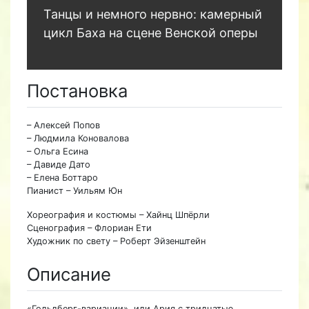
Танцы и немного нервно: камерный
цикл Баха на сцене Венской оперы
Постановка
– Алексей Попов
– Людмила Коновалова
– Ольга Есина
– Давиде Дато
– Елена Боттаро
Пианист – Уильям Юн
Хореография и костюмы – Хайнц Шпёрли
Сценография – Флориан Ети
Художник по свету – Роберт Эйзенштейн
Описание
«Гольдберг-вариации», или Ария с тридцатью