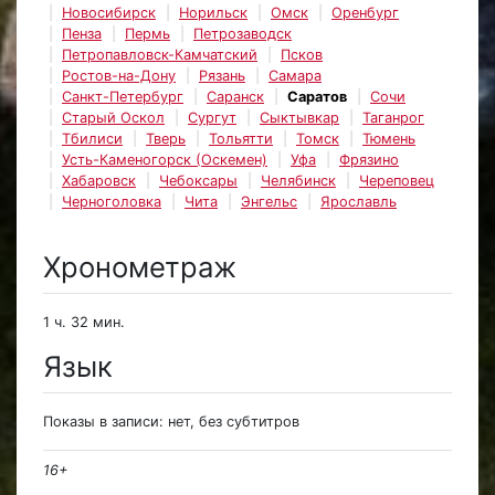
Новосибирск
Норильск
Омск
Оренбург
Пенза
Пермь
Петрозаводск
Петропавловск-Камчатский
Псков
Ростов-на-Дону
Рязань
Самара
Санкт-Петербург
Саранск
Саратов
Сочи
Старый Оскол
Сургут
Сыктывкар
Таганрог
Тбилиси
Тверь
Тольятти
Томск
Тюмень
Усть-Каменогорск (Оскемен)
Уфа
Фрязино
Хабаровск
Чебоксары
Челябинск
Череповец
Черноголовка
Чита
Энгельс
Ярославль
Хронометраж
1 ч. 32 мин.
Язык
Показы в записи: нет, без субтитров
16+