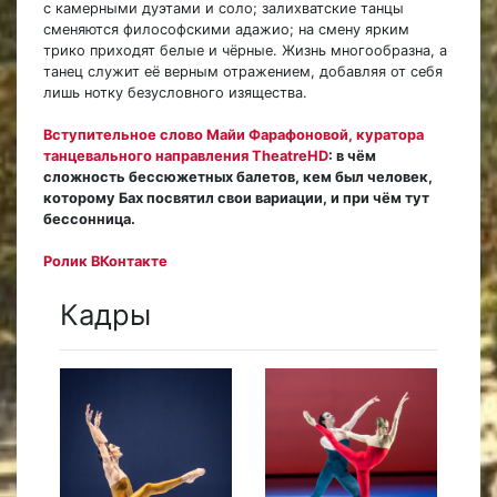
с камерными дуэтами и соло; залихватские танцы
сменяются философскими адажио; на смену ярким
трико приходят белые и чёрные. Жизнь многообразна, а
танец служит её верным отражением, добавляя от себя
лишь нотку безусловного изящества.
Вступительное слово Майи Фарафоновой, куратора
танцевального направления TheatreHD
: в чём
сложность бессюжетных балетов, кем был человек,
которому Бах посвятил свои вариации, и при чём тут
бессонница.
Ролик ВКонтакте
Кадры