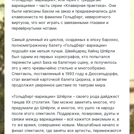
вариациями – часть серии «Клавирная практика». Они
были написаны Бахом на заказ и предназначались для
клавесиниста по фамилии Гольдберг, невероятного
виртуоза, что мог играть с завязанными глазами и
перевёрнутыми нотами.
Самый длинный из циклов, созданных в эпоху барокко,
полнометражному балету «Гольдберг-вариации»
подошёл как нельзя лучше. Швейцарец Хайнц Шпёрли
был одним из первых хореографов, кто попытался
перенести цикл Баха на балетную сцену, и получилось
это у него чрезвычайно стильно и многообразно.
Спектакль, поставленный в 1993 году в Дюссельдорфе,
стал визитной карточкой балета Цюриха, а затем
продолжил уверенное шествие по театрам мира.
«Гольдберг-вариации» Шпёрли – своего рода дайджест
танцев XX столетия. Там можно заметить многое, что
придумали до Шпёрли, и многое, что ушло «в народ»
после этого спектакля. Поддержки, позировки, дуэты и
связки между вариациями – всё кажется знакомым и, в
то же время, совершенно новым. Масштабные начало и
финал спектакля, где заняты все артисты, перемежаются