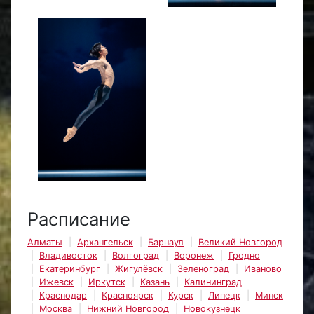
Расписание
Алматы
Архангельск
Барнаул
Великий Новгород
Владивосток
Волгоград
Воронеж
Гродно
Екатеринбург
Жигулёвск
Зеленоград
Иваново
Ижевск
Иркутск
Казань
Калининград
Краснодар
Красноярск
Курск
Липецк
Минск
Москва
Нижний Новгород
Новокузнецк