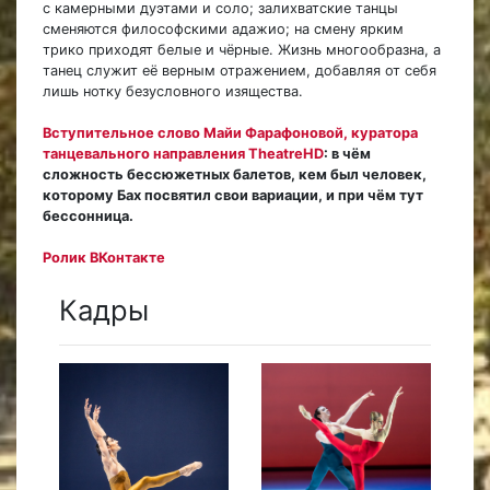
с камерными дуэтами и соло; залихватские танцы
сменяются философскими адажио; на смену ярким
трико приходят белые и чёрные. Жизнь многообразна, а
танец служит её верным отражением, добавляя от себя
лишь нотку безусловного изящества.
Вступительное слово Майи Фарафоновой, куратора
танцевального направления TheatreHD
: в чём
сложность бессюжетных балетов, кем был человек,
которому Бах посвятил свои вариации, и при чём тут
бессонница.
Ролик ВКонтакте
Кадры