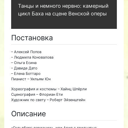
Танцы и немного нервно: камерный
цикл Баха на сцене Венской оперы
Постановка
– Алексей Попов
– Людмила Коновалова
– Ольга Есина
– Давиде Дато
– Елена Боттаро
Пианист – Уильям Юн
Хореография и костюмы – Хайнц Шпёрли
Сценография – Флориан Ети
Художник по свету – Роберт Эйзенштейн
Описание
«Гольдберг-вариации», или Ария с тридцатью