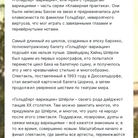
вариациями – часть серии «Клавирная практика». Они
были написаны Бахом на заказ и предназначались для
клавесиниста по фамилии Гольдберг, невероятного
виртуоза, что мог играть с завязанными глазами и
перевёрнутыми нотами.
Самый длинный из циклов, созданных в эпоху барокко,
полнометражному балету «Гольдберг-вариации»
подошёл как нельзя лучше. Швейцарец Хайнц Шпёрли
был одним из первых хореографов, кто попытался
перенести цикл Баха на балетную сцену, и получилось
это у него чрезвычайно стильно и многообразно.
Спектакль, поставленный в 1993 году в Дюссельдорфе,
стал визитной карточкой балета Цюриха, а затем
продолжил уверенное шествие по театрам мира.
«Гольдберг-вариации» Шпёрли – своего рода дайджест
танцев XX столетия. Там можно заметить многое, что
придумали до Шпёрли, и многое, что ушло «в народ»
после этого спектакля. Поддержки, позировки, дуэты и
связки между вариациями – всё кажется знакомым и, в
то же время, совершенно новым. Масштабные начало и
финал спектакля, где заняты все артисты, перемежаются