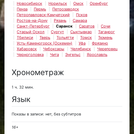
Новосибирск
Норильск
Омск
Оренбург
Пенза
Пермь
Петрозаводск
Петропавловск-Камчатский
Псков
Ростов-на-Дону
Рязань
Самара
Санкт-Петербург
Саранск
Саратов
Сочи
Старый Оскол
Сургут
Сыктывкар
Таганрог
Тбилиси
Тверь
Тольятти
Томск
Тюмень
Усть-Каменогорск (Оскемен)
Уфа
Фрязино
Хабаровск
Чебоксары
Челябинск
Череповец
Черноголовка
Чита
Энгельс
Ярославль
Хронометраж
1 ч. 32 мин.
Язык
Показы в записи: нет, без субтитров
16+