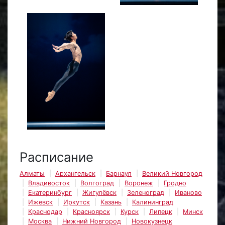
Расписание
Алматы
Архангельск
Барнаул
Великий Новгород
Владивосток
Волгоград
Воронеж
Гродно
Екатеринбург
Жигулёвск
Зеленоград
Иваново
Ижевск
Иркутск
Казань
Калининград
Краснодар
Красноярск
Курск
Липецк
Минск
Москва
Нижний Новгород
Новокузнецк