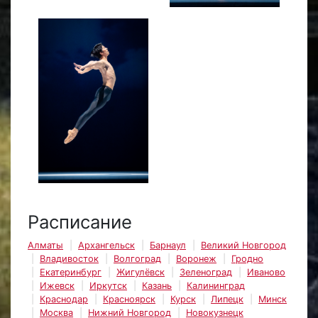
Расписание
Алматы
Архангельск
Барнаул
Великий Новгород
Владивосток
Волгоград
Воронеж
Гродно
Екатеринбург
Жигулёвск
Зеленоград
Иваново
Ижевск
Иркутск
Казань
Калининград
Краснодар
Красноярск
Курск
Липецк
Минск
Москва
Нижний Новгород
Новокузнецк