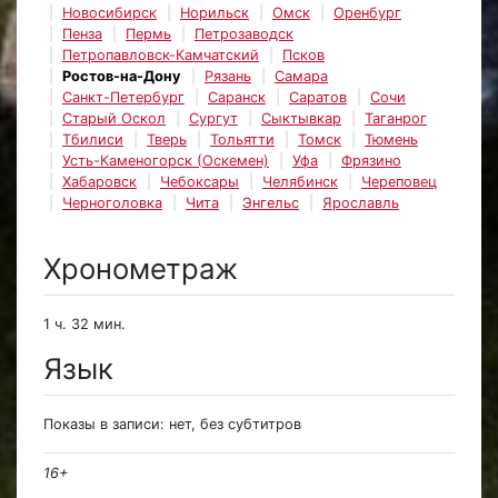
Новосибирск
Норильск
Омск
Оренбург
Пенза
Пермь
Петрозаводск
Петропавловск-Камчатский
Псков
Ростов-на-Дону
Рязань
Самара
Санкт-Петербург
Саранск
Саратов
Сочи
Старый Оскол
Сургут
Сыктывкар
Таганрог
Тбилиси
Тверь
Тольятти
Томск
Тюмень
Усть-Каменогорск (Оскемен)
Уфа
Фрязино
Хабаровск
Чебоксары
Челябинск
Череповец
Черноголовка
Чита
Энгельс
Ярославль
Хронометраж
1 ч. 32 мин.
Язык
Показы в записи: нет, без субтитров
16+