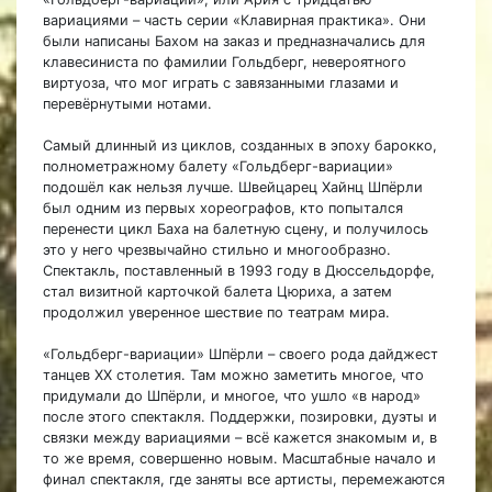
вариациями – часть серии «Клавирная практика». Они
были написаны Бахом на заказ и предназначались для
клавесиниста по фамилии Гольдберг, невероятного
виртуоза, что мог играть с завязанными глазами и
перевёрнутыми нотами.
Самый длинный из циклов, созданных в эпоху барокко,
полнометражному балету «Гольдберг-вариации»
подошёл как нельзя лучше. Швейцарец Хайнц Шпёрли
был одним из первых хореографов, кто попытался
перенести цикл Баха на балетную сцену, и получилось
это у него чрезвычайно стильно и многообразно.
Спектакль, поставленный в 1993 году в Дюссельдорфе,
стал визитной карточкой балета Цюриха, а затем
продолжил уверенное шествие по театрам мира.
«Гольдберг-вариации» Шпёрли – своего рода дайджест
танцев XX столетия. Там можно заметить многое, что
придумали до Шпёрли, и многое, что ушло «в народ»
после этого спектакля. Поддержки, позировки, дуэты и
связки между вариациями – всё кажется знакомым и, в
то же время, совершенно новым. Масштабные начало и
финал спектакля, где заняты все артисты, перемежаются