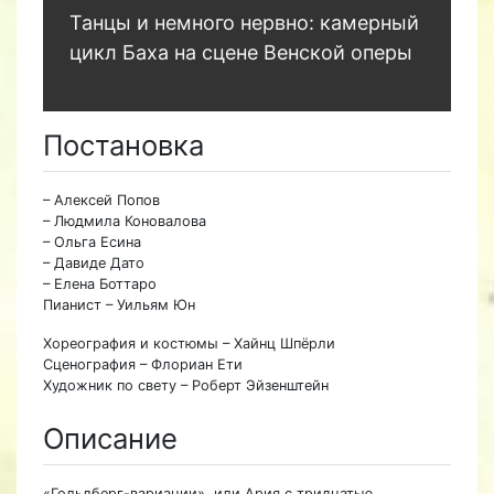
Танцы и немного нервно: камерный
цикл Баха на сцене Венской оперы
Постановка
– Алексей Попов
– Людмила Коновалова
– Ольга Есина
– Давиде Дато
– Елена Боттаро
Пианист – Уильям Юн
Хореография и костюмы – Хайнц Шпёрли
Сценография – Флориан Ети
Художник по свету – Роберт Эйзенштейн
Описание
«Гольдберг-вариации», или Ария с тридцатью