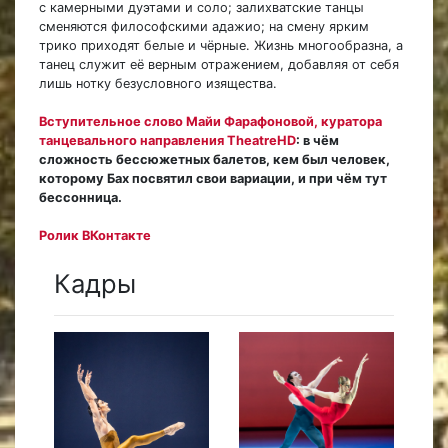
с камерными дуэтами и соло; залихватские танцы
сменяются философскими адажио; на смену ярким
трико приходят белые и чёрные. Жизнь многообразна, а
танец служит её верным отражением, добавляя от себя
лишь нотку безусловного изящества.
Вступительное слово Майи Фарафоновой, куратора
танцевального направления TheatreHD
: в чём
сложность бессюжетных балетов, кем был человек,
которому Бах посвятил свои вариации, и при чём тут
бессонница.
Ролик ВКонтакте
Кадры